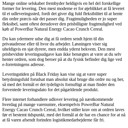
Mange online selskaber frembyder heldigvis en hel del forskellige
former for levering. Den mest moderne er for øjeblikket at få leveret
til et udleveringssted, fordi det giver dig fuld fleksibilitet til at hente
din ordre præcis når det passer dig. Fragtmuligheden er jo super
fleksibel, samt oftest derudover den prisbilligste fragtmulighed ved
køb af PowerBar Natural Energy Cacao Crunch Cereal.
Du kan ydermere udse dig at få ordren sendt hjem til din
privatadresse eller til hvor du arbejder. Løsningen viser sig
uheldigvis en sjat dyrere, men endda yderst bekvem. Den mest
prisbevidste leveringsudgave kan ikke benægtes at være at du selv
henter ordren, som dog beroer på at du fysisk befinder dig lige ved
e-forretningens adresse.
Leveringstiden på Black Friday kan vise sig at være super
betydningsfuld forudsat man absolut skal bruge din ordre nu og her,
så med det formål er det tydeligvis fornuftigt at man finder den
forventede leveringsdato for det pågældende produkt.
Flere internet forhandlere udlover levering på næstkommende
hverdag på mange varenumre, eksempelvis PowerBar Natural
Energy Cacao Crunch Cereal, hvilket stiller krav om at ordren laves
før et bestemt tidspunkt, med det formål at de har en chance for at nå
at få varen afsendt forinden logistikmedarbejderne får fri.