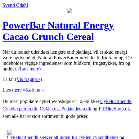
Svend Cdahl
PowerBar Natural Energy
Cacao Crunch Cereal
Når du træner udendørs længere end planlagt, vil et skud energi
være nødvendigt. Natural PowerBar er udviklet til før træning. De
indeholder vigtige ingredienser som fuldkorn, frugtstykker, frø og
nødder.
(Læs mere)
13
kr.
(Vis fragtpris)
Læs mere »
Køb nu »
De mest populære cykel-webshops er i øjeblikket
Cykelpartner.dk
,
Cykelexperten.dk
,
Cykler.dk
,
Pedalatleten.dk
og
FriBikeShop.dk
,
som alle har et stort sortiment til gode priser.
Cykelpartner.dk sælger alt inden for cykler, cykeltilbehør og