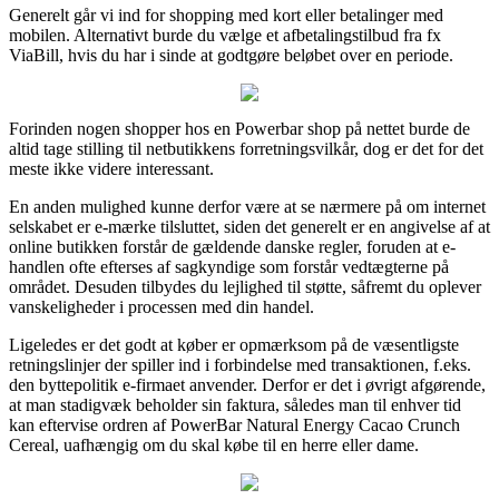
Generelt går vi ind for shopping med kort eller betalinger med
mobilen. Alternativt burde du vælge et afbetalingstilbud fra fx
ViaBill, hvis du har i sinde at godtgøre beløbet over en periode.
Forinden nogen shopper hos en Powerbar shop på nettet burde de
altid tage stilling til netbutikkens forretningsvilkår, dog er det for det
meste ikke videre interessant.
En anden mulighed kunne derfor være at se nærmere på om internet
selskabet er e-mærke tilsluttet, siden det generelt er en angivelse af at
online butikken forstår de gældende danske regler, foruden at e-
handlen ofte efterses af sagkyndige som forstår vedtægterne på
området. Desuden tilbydes du lejlighed til støtte, såfremt du oplever
vanskeligheder i processen med din handel.
Ligeledes er det godt at køber er opmærksom på de væsentligste
retningslinjer der spiller ind i forbindelse med transaktionen, f.eks.
den byttepolitik e-firmaet anvender. Derfor er det i øvrigt afgørende,
at man stadigvæk beholder sin faktura, således man til enhver tid
kan eftervise ordren af PowerBar Natural Energy Cacao Crunch
Cereal, uafhængig om du skal købe til en herre eller dame.