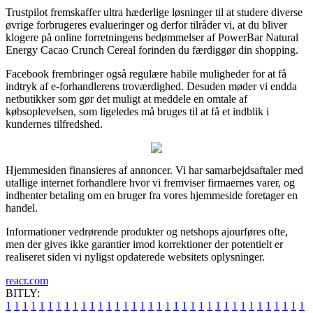
Trustpilot fremskaffer ultra hæderlige løsninger til at studere diverse
øvrige forbrugeres evalueringer og derfor tilråder vi, at du bliver
klogere på online forretningens bedømmelser af PowerBar Natural
Energy Cacao Crunch Cereal forinden du færdiggør din shopping.
Facebook frembringer også regulære habile muligheder for at få
indtryk af e-forhandlerens troværdighed. Desuden møder vi endda
netbutikker som gør det muligt at meddele en omtale af
købsoplevelsen, som ligeledes må bruges til at få et indblik i
kundernes tilfredshed.
Hjemmesiden finansieres af annoncer. Vi har samarbejdsaftaler med
utallige internet forhandlere hvor vi fremviser firmaernes varer, og
indhenter betaling om en bruger fra vores hjemmeside foretager en
handel.
Informationer vedrørende produkter og netshops ajourføres ofte,
men der gives ikke garantier imod korrektioner der potentielt er
realiseret siden vi nyligst opdaterede websitets oplysninger.
reacr.com
BITLY:
1
1
1
1
1
1
1
1
1
1
1
1
1
1
1
1
1
1
1
1
1
1
1
1
1
1
1
1
1
1
1
1
1
1
1
1