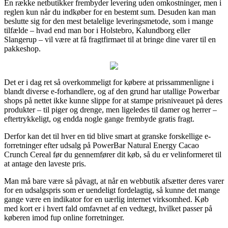
En række netbutikker frembyder levering uden omkostninger, men i
reglen kun når du indkøber for en bestemt sum. Desuden kan man
beslutte sig for den mest betalelige leveringsmetode, som i mange
tilfælde – hvad end man bor i Holstebro, Kalundborg eller
Slangerup – vil være at få fragtfirmaet til at bringe dine varer til en
pakkeshop.
Det er i dag ret så overkommeligt for købere at prissammenligne i
blandt diverse e-forhandlere, og af den grund har utallige Powerbar
shops på nettet ikke kunne slippe for at stampe prisniveauet på deres
produkter – til piger og drenge, men ligeledes til damer og herrer –
eftertrykkeligt, og endda nogle gange frembyde gratis fragt.
Derfor kan det til hver en tid blive smart at granske forskellige e-
forretninger efter udsalg på PowerBar Natural Energy Cacao
Crunch Cereal før du gennemfører dit køb, så du er velinformeret til
at antage den laveste pris.
Man må bare være så påvagt, at når en webbutik afsætter deres varer
for en udsalgspris som er uendeligt fordelagtig, så kunne det mange
gange være en indikator for en uærlig internet virksomhed. Køb
med kort er i hvert fald omfavnet af en vedtægt, hvilket passer på
køberen imod fup online forretninger.