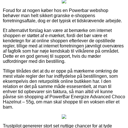
Forud for at nogen køber hos en Powerbar webshop
behøver man helt sikkert granske e-shoppens
forretningsaftale, dog er det typisk et tidskrævende arbejde.
Et alternativt forslag kan være at bemærke om internet
shoppen er støttet af e-mærket, fordi det bør være et
kendetegn for at online shoppen efterlever de opstillede
regler, tillige med at internet forretningen jævnligt overværes
af fagfolk som har nøje kendskab til vilkårene på området.
Dette er en god genvej til support, hvis du møder
udfordringer med din bestilling.
Tillige tilrådes det at du er oppe på mærkerne omkring de
mest vitale regler der har indflydelse på bestillingen, som
eksempelvis den returpolitik online butikken har. I den
relation er det på samme måde essesentielt, at man til
enhver tid opbevarer sin faktura, så man altid vil kunne
påvise sin shopping af PowerBar Energize Advanced Choco
Hazelnut – 55g, om man skal shoppe til en voksen eller et
barn.
Trustpilot genererer stort set nyttige chancer for at tyde