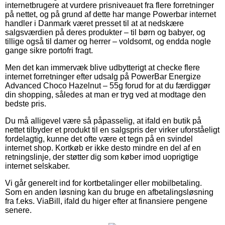
internetbrugere at vurdere prisniveauet fra flere forretninger
på nettet, og på grund af dette har mange Powerbar internet
handler i Danmark været presset til at at nedskære
salgsværdien på deres produkter – til børn og babyer, og
tillige også til damer og herrer – voldsomt, og endda nogle
gange sikre portofri fragt.
Men det kan immervæk blive udbytterigt at checke flere
internet forretninger efter udsalg på PowerBar Energize
Advanced Choco Hazelnut – 55g forud for at du færdiggør
din shopping, således at man er tryg ved at modtage den
bedste pris.
Du må alligevel være så påpasselig, at ifald en butik på
nettet tilbyder et produkt til en salgspris der virker uforståeligt
fordelagtig, kunne det ofte være et tegn på en svindel
internet shop. Kortkøb er ikke desto mindre en del af en
retningslinje, der støtter dig som køber imod uoprigtige
internet selskaber.
Vi går generelt ind for kortbetalinger eller mobilbetaling.
Som en anden løsning kan du bruge en afbetalingsløsning
fra f.eks. ViaBill, ifald du higer efter at finansiere pengene
senere.