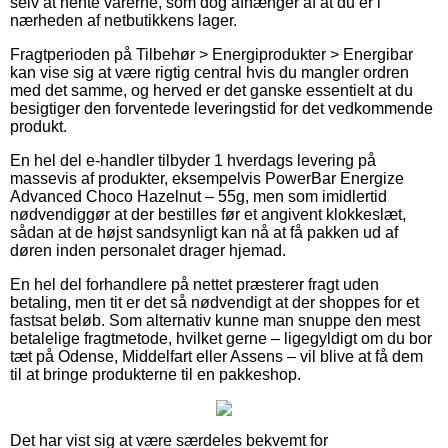
selv at hente varerne, som dog afhænger af at du er i
nærheden af netbutikkens lager.
Fragtperioden på Tilbehør > Energiprodukter > Energibar
kan vise sig at være rigtig central hvis du mangler ordren
med det samme, og herved er det ganske essentielt at du
besigtiger den forventede leveringstid for det vedkommende
produkt.
En hel del e-handler tilbyder 1 hverdags levering på
massevis af produkter, eksempelvis PowerBar Energize
Advanced Choco Hazelnut – 55g, men som imidlertid
nødvendiggør at der bestilles før et angivent klokkeslæt,
sådan at de højst sandsynligt kan nå at få pakken ud af
døren inden personalet drager hjemad.
En hel del forhandlere på nettet præsterer fragt uden
betaling, men tit er det så nødvendigt at der shoppes for et
fastsat beløb. Som alternativ kunne man snuppe den mest
betalelige fragtmetode, hvilket gerne – ligegyldigt om du bor
tæt på Odense, Middelfart eller Assens – vil blive at få dem
til at bringe produkterne til en pakkeshop.
Det har vist sig at være særdeles bekvemt for