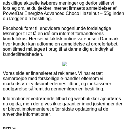
adskillige aktuelle køberes meninger og derfor stiller vi
forslag om, at du tjekker internet firmaets anmeldelser af
PowerBar Energize Advanced Choco Hazelnut – 55g inden
du lægger din bestilling.
Facebook fører til endvidere nogenlunde fordelagtige
løsninger til at få en idé om internet forhandlerens
kundefokus. Her ser vi faktisk online varehuse i Danmark
hvor kunder kan udforme en anmeldelse af ordreforløbet,
som tilmed må tages i brug til at danne dig et indtryk af
kundetilfredsheden.
Vores side er finansieret af reklamer. Vi har et tæt
samarbejde med forskellige e-handler eftersom vi
markedsfører virksomhedernes tilbud, og indkasserer
godtgørelse såfremt du gennemfører en bestilling.
Informationer vedrørende tilbud og webbutikker ajourføres
nu og da, men der gives ikke garantier imod justeringer der
er blevet implementeret efter sidste opdatering af de
anvendte informationer.