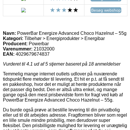
Besøg webshop
Navn:
PowerBar Energize Advanced Choco Hazelnut – 55g
Kategori:
Tilbehør > Energiprodukter > Energibar
Producent:
Powerbar
Varenummer:
21032000
EAN:
4029679674837
Vurderet til
4.1
ud af 5 stjerner baseret på
18
anmeldelser
Temmelig mange internet outlets udlover på nuværende
tidspunkt flere metoder til levering. Et hit er p.t. at få sendt til
en pakkeshop, hvor det er muligt at hente produkterne når
det passer dig bedst. Den er altså ultra enkel, og mange
gange også den mest prisbevidste form for fragt ved køb af
PowerBar Energize Advanced Choco Hazelnut – 55g.
Du burde også prøve at bestille levering til din privatbolig
eller ud til dit arbejdes adresse. Fragtformen bliver som regel
en lille smule mindre prisbillig, men derudover super
fleksibel. Den prisbilligste mulighed for levering er unægtelig