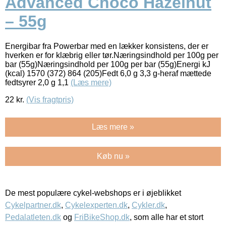
Advanced Choco Hazelnut
– 55g
Energibar fra Powerbar med en lækker konsistens, der er
hverken er for klæbrig eller tør.Næringsindhold per 100g per
bar (55g)Næringsindhold per 100g per bar (55g)Energi kJ
(kcal) 1570 (372) 864 (205)Fedt 6,0 g 3,3 g-heraf mættede
fedtsyrer 2,0 g 1,1
(Læs mere)
22
kr.
(Vis fragtpris)
Læs mere »
Køb nu »
De mest populære cykel-webshops er i øjeblikket
Cykelpartner.dk
,
Cykelexperten.dk
,
Cykler.dk
,
Pedalatleten.dk
og
FriBikeShop.dk
, som alle har et stort