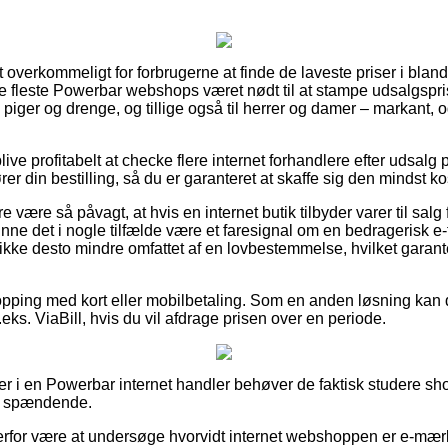
 overkommeligt for forbrugerne at finde de laveste priser i blandt
 de fleste Powerbar webshops været nødt til at stampe udsalgspri
til piger og drenge, og tillige også til herrer og damer – markant
ve profitabelt at checke flere internet forhandlere efter udsal
r din bestilling, så du er garanteret at skaffe sig den mindst kos
 være så påvagt, at hvis en internet butik tilbyder varer til salg
nne det i nogle tilfælde være et faresignal om en bedragerisk e
ikke desto mindre omfattet af en lovbestemmelse, hvilket garant
opping med kort eller mobilbetaling. Som en anden løsning kan d
eks. ViaBill, hvis du vil afdrage prisen over en periode.
er i en Powerbar internet handler behøver de faktisk studere sho
r spændende.
derfor være at undersøge hvorvidt internet webshoppen er e-mær