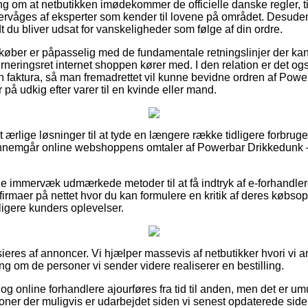
ng om at netbutikken imødekommer de officielle danske regler, ti
våges af eksperter som kender til lovene på området. Desuden 
idt du bliver udsat for vanskeligheder som følge af din ordre.
 køber er påpasselig med de fundamentale retningslinjer der kan 
rneringsret internet shoppen kører med. I den relation er det og
 faktura, så man fremadrettet vil kunne bevidne ordren af Pow
å udkig efter varer til en kvinde eller mand.
lt ærlige løsninger til at tyde en længere række tidligere forbru
 gennemgår online webshoppens omtaler af Powerbar Drikkedunk –
ge immervæk udmærkede metoder til at få indtryk af e-forhandle
irmaer på nettet hvor du kan formulere en kritik af deres købsop
dligere kunders oplevelser.
eres af annoncer. Vi hjælper massevis af netbutikker hvori vi 
ling om de personer vi sender videre realiserer en bestilling.
g online forhandlere ajourføres fra tid til anden, men det er umul
ioner der muligvis er udarbejdet siden vi senest opdaterede side