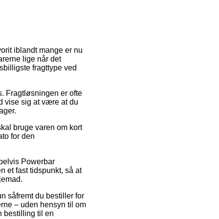
vorit iblandt mange er nu
arerne lige når det
illigste fragttype ved
ds. Fragtløsningen er ofte
d vise sig at være at du
ager.
 skal bruge varen om kort
ato for den
empelvis Powerbar
et fast tidspunkt, så at
hjemad.
n såfremt du bestiller for
erne – uden hensyn til om
bestilling til en