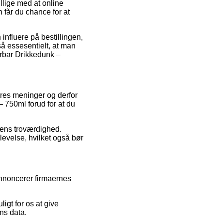
llige med at online
får du chance for at
influere på bestillingen,
så essesentielt, at man
erbar Drikkedunk –
geres meninger og derfor
 750ml forud for at du
rens troværdighed.
levelse, hvilket også bør
annoncerer firmaernes
igt for os at give
ns data.