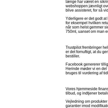
længe har været en sikri
webshoppen jævnligt over
blive assisteret, for så v
Yderligere er det godt at
for eksempel hvilken retu
når som helst gemmer sin
750ml, uanset om man er p
Trustpilot frembringer he
er det fornuftigt, at du
bestiller.
Facebook genererer tilli
Herinde møder vi en del f
bruges til vurdering af ti
Vores hjemmeside finansi
tilbud, og indtjener beta
Vejledning om produkter o
garantier imod modifikat