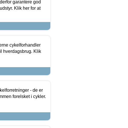
 derfor garantere god
dstyr. Klik her for at
erne cykelforhandler
til hverdagsbrug. Klik
lforretninger - de er
mmen forelsket i cykler.