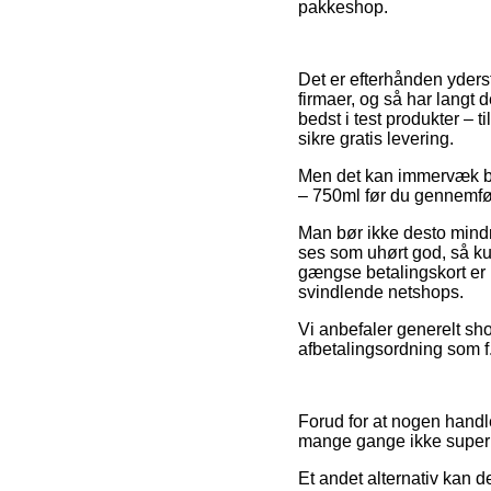
pakkeshop.
Det er efterhånden yderst
firmaer, og så har langt
bedst i test produkter – 
sikre gratis levering.
Men det kan immervæk bli
– 750ml før du gennemføre
Man bør ikke desto mindre
ses som uhørt god, så ku
gængse betalingskort er 
svindlende netshops.
Vi anbefaler generelt sh
afbetalingsordning som f.
Forud for at nogen handl
mange gange ikke supe
Et andet alternativ kan 