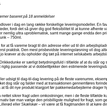
5
jerner baseret på
18
anmeldelser
dlover i dag en lang række forskellige leveringsmodeller. En fa
er, fordi det så giver dig god fleksibilitet til at kunne afhente v
er nemlig ultra uproblematisk, samt mange gange endda den prisb
unk – 750ml.
or at få varerne bragt til din adresse eller ud til din arbejdspla
derst praktisk. Den mest prisbevidste leveringsløsning vil dog alti
jo kræver at du opholder dig tæt på internet selskabets arbejdsl
Drikkedunke er særligt betydningsfuld i tilfælde af at du står og
et rigtig passende at vi dobbelttjekker den estimerede leveringsd
iller udsigt til dag-til-dag levering på de fleste varenumre, eks
et dog står og falder med at transaktionen gennemføres forinden 
at få dit nye produkt klargjort før pakkemedarbejderne drager 
 nettet sikrer fragt uden omkostninger, men i de fleste tilfælde ku
rnativ bør man vælge den prisbilligste mulighed for fragt, som g
llerød eller Skælskør – vil være at få fragtmanden til at køre din 