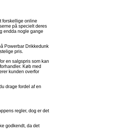
 forskellige online
serne på specielt deres
, og endda nogle gange
g på Powerbar Drikkedunk
telige pris.
 for en salgspris som kan
-forhandler. Køb med
erer kunden overfor
u drage fordel af en
ppens regler, dog er det
ke godkendt, da det