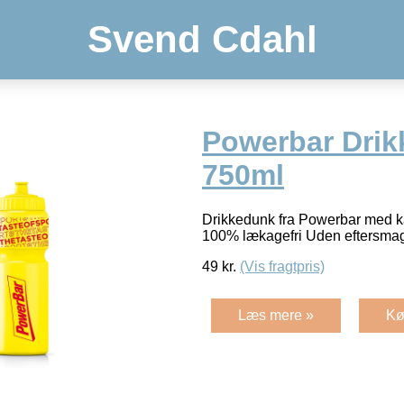
Svend Cdahl
Powerbar Drik
750ml
Drikkedunk fra Powerbar med k
100% lækagefri Uden eftersmag
49
kr.
(Vis fragtpris)
Læs mere »
Kø