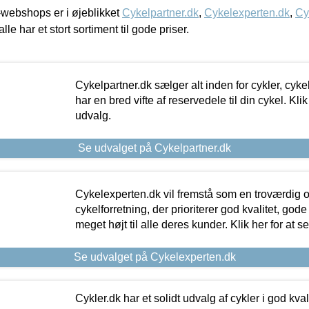
webshops er i øjeblikket
Cykelpartner.dk
,
Cykelexperten.dk
,
Cy
alle har et stort sortiment til gode priser.
Cykelpartner.dk sælger alt inden for cykler, cyke
har en bred vifte af reservedele til din cykel. Klik
udvalg.
Se udvalget på Cykelpartner.dk
Cykelexperten.dk vil fremstå som en troværdig o
cykelforretning, der prioriterer god kvalitet, god
meget højt til alle deres kunder. Klik her for at s
Se udvalget på Cykelexperten.dk
Cykler.dk har et solidt udvalg af cykler i god kvalit