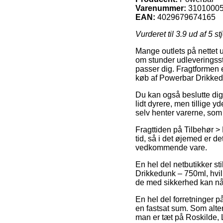
Varenummer:
3101000
EAN:
4029679674165
Vurderet til
3.9
ud af 5 st
Mange outlets på nettet u
om stunder udleveringssted
passer dig. Fragtformen 
køb af Powerbar Drikked
Du kan også beslutte dig f
lidt dyrere, men tillige y
selv henter varerne, som 
Fragttiden på Tilbehør > 
tid, så i det øjemed er d
vedkommende vare.
En hel del netbutikker st
Drikkedunk – 750ml, hvilk
de med sikkerhed kan nå 
En hel del forretninger på
en fastsat sum. Som alte
man er tæt på Roskilde, Li