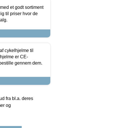
 med et godt sortiment
g til priser hvor de
alg.
f cykelhjelme til
lhjelme er CE-
 bestille gennem dem.
 fra bl.a. deres
mer og