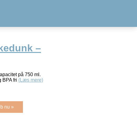
kedunk –
apacitet på 750 ml.
 BPA fri
(Læs mere)
b nu »