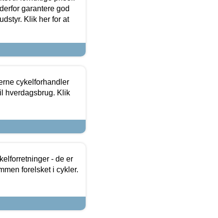
 derfor garantere god
dstyr. Klik her for at
erne cykelforhandler
til hverdagsbrug. Klik
lforretninger - de er
mmen forelsket i cykler.