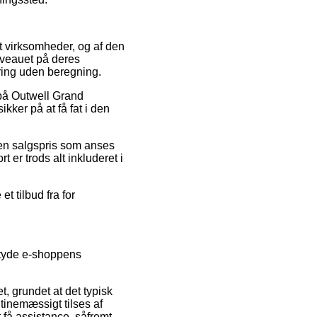
et virksomheder, og af den
niveauet på deres
ring uden beregning.
d på Outwell Grand
kker på at få fat i den
r en salgspris som anses
t er trods alt inkluderet i
t tilbud fra for
 tyde e-shoppens
, grundet at det typisk
tinemæssigt tilses af
få assistance, såfremt