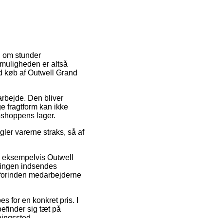
u om stunder
tmuligheden er altså
d køb af Outwell Grand
 arbejde. Den bliver
e fragtform kan ikke
bshoppens lager.
ler varerne straks, så af
er, eksempelvis Outwell
llingen indsendes
ed forinden medarbejderne
es for en konkret pris. I
efinder sig tæt på
tningssted.