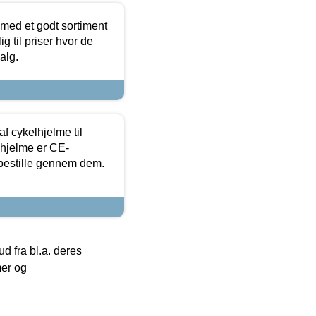
 med et godt sortiment
g til priser hvor de
alg.
f cykelhjelme til
lhjelme er CE-
 bestille gennem dem.
 fra bl.a. deres
mer og