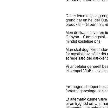
Det er temmelig let gænge
grund har en hel del Outw
produkter – til børn, sa
Men det kan til hver en t
Canyon – Campingstol – bø
mindst kostelige pris.
Man skal dog ikke undervu
for mystisk lav, så er det
et regelsæt, der dækker d
Vi anbefaler generelt best
eksempel ViaBill, hvis du
Før nogen shopper hos en
forretningsbetingelser, 
Et alternativ kunne være 
er en tryghed om at e-ha
eksperter som behersker 