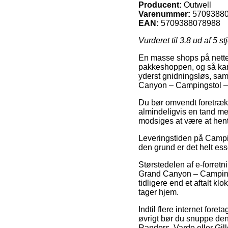
Producent:
Outwell
Varenummer:
5709388
EAN:
5709388078988
Vurderet til
3.8
ud af 5 st
En masse shops på nettet 
pakkeshoppen, og så kan 
yderst gnidningsløs, sa
Canyon – Campingstol – 
Du bør omvendt foretrække 
almindeligvis en tand mer
modsiges at være at hent
Leveringstiden på Campin
den grund er det helt es
Størstedelen af e-forretn
Grand Canyon – Campingst
tidligere end et aftalt k
tager hjem.
Indtil flere internet fore
øvrigt bør du snuppe den 
Randers, Varde eller Gille