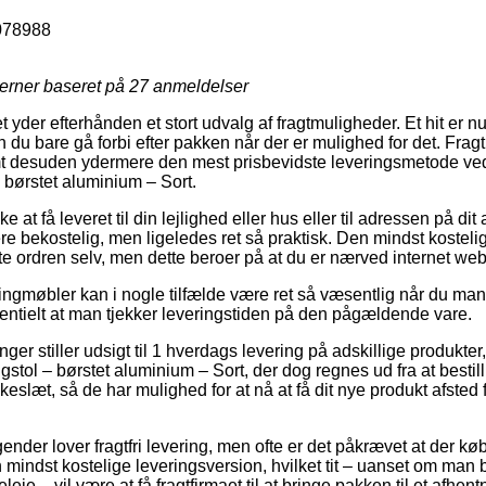
078988
jerner baseret på
27
anmeldelser
yder efterhånden et stort udvalg af fragtmuligheder. Et hit er n
du bare gå forbi efter pakken når der er mulighed for det. Frag
mt desuden ydermere den mest prisbevidste leveringsmetode ve
børstet aluminium – Sort.
at få leveret til din lejlighed eller hus eller til adressen på dit
e bekostelig, men ligeledes ret så praktisk. Den mindst kostelig
e ordren selv, men dette beroer på at du er nærved internet we
gmøbler kan i nogle tilfælde være ret så væsentlig når du mang
sentielt at man tjekker leveringstiden på den pågældende vare.
inger stiller udsigt til 1 hverdags levering på adskillige produkt
ol – børstet aluminium – Sort, der dog regnes ud fra at besti
lokkeslæt, så de har mulighed for at nå at få dit nye produkt afst
tagender lover fragtfri levering, men ofte er det påkrævet at der køb
mindst kostelige leveringsversion, hvilket tit – uanset om man b
leje – vil være at få fragtfirmaet til at bringe pakken til et afhen