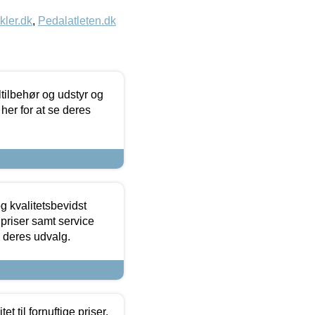
kler.dk
,
Pedalatleten.dk
ltilbehør og udstyr og
 her for at se deres
g kvalitetsbevidst
e priser samt service
e deres udvalg.
et til fornuftige priser.