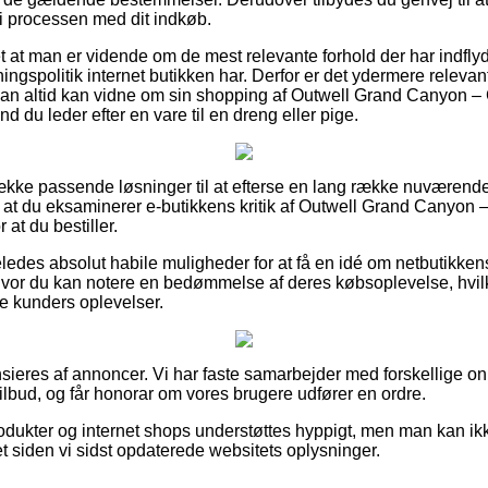
 i processen med dit indkøb.
et at man er vidende om de mest relevante forhold der har indfly
gspolitik internet butikken har. Derfor er det ydermere relevant
 man altid kan vidne om sin shopping af Outwell Grand Canyon –
d du leder efter en vare til en dreng eller pige.
række passende løsninger til at efterse en lang række nuværend
 at du eksaminerer e-butikkens kritik af Outwell Grand Canyon 
 at du bestiller.
edes absolut habile muligheder for at få en idé om netbutikkens 
hvor du kan notere en bedømmelse af deres købsoplevelse, hvilke
ere kunders oplevelser.
eres af annoncer. Vi har faste samarbejder med forskellige onli
ilbud, og får honorar om vores brugere udfører en ordre.
dukter og internet shops understøttes hyppigt, men man kan ikke 
et siden vi sidst opdaterede websitets oplysninger.