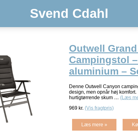
Svend Cdahl
Outwell Grand
Campingstol –
aluminium – S
Denne Outwell Canyon campings
design, men opnår høj komfort. 
hurtigtørrende skum …
(Læs me
969
kr.
(Vis fragtpris)
Læs mere »
Kø