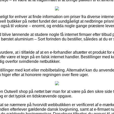
ligt for enhver at finde information om priser fra diverse intern
ell butikker på nettet fundet det uundgåeligt at nedbringe pris
mt også til voksne – enormt, og endda nogle gange præstere leve
id blive lønnende at studere nogle få internet firmaer efter tilbu
rstet aluminium – Sort forinden du bestiller, således at du er si
rdere, at i tilfælde af at en e-forhandler afsætter et produkt fo
 ofte være et tegn på en falsk internet handler. Bestillinger med kor
ig overfor svindlende netbutikker.
illinger med kort eller mobilbetaling. Alternativt kan du anvende e
 higer efter at honorere regningen over flere uger.
 Outwell shop på nettet bør man for at være på den sikre side
dog er det typisk en tidskrævende opgave.
at se nærmere på hvorvidt webbutikken er verificeret af e-mærket
ndlen efterlever gældende dansk lovgivning, samt at e-firmaet ru
de gældende bestemmelser. Derudover tilbydes du genvej til at 