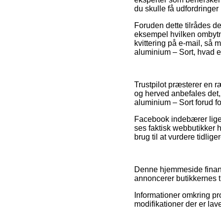
du skulle få udfordringer
Foruden dette tilrådes d
eksempel hvilken ombytnin
kvittering på e-mail, så
aluminium – Sort, hvad en
Trustpilot præsterer en 
og herved anbefales det,
aluminium – Sort forud for
Facebook indebærer ligel
ses faktisk webbutikker 
brug til at vurdere tidlig
Denne hjemmeside finansi
annoncerer butikkernes t
Informationer omkring pro
modifikationer der er lav