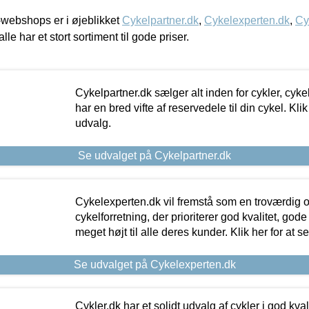
webshops er i øjeblikket
Cykelpartner.dk
,
Cykelexperten.dk
,
Cy
alle har et stort sortiment til gode priser.
Cykelpartner.dk sælger alt inden for cykler, cyke
har en bred vifte af reservedele til din cykel. Klik
udvalg.
Se udvalget på Cykelpartner.dk
Cykelexperten.dk vil fremstå som en troværdig o
cykelforretning, der prioriterer god kvalitet, god
meget højt til alle deres kunder. Klik her for at s
Se udvalget på Cykelexperten.dk
Cykler.dk har et solidt udvalg af cykler i god kvalit