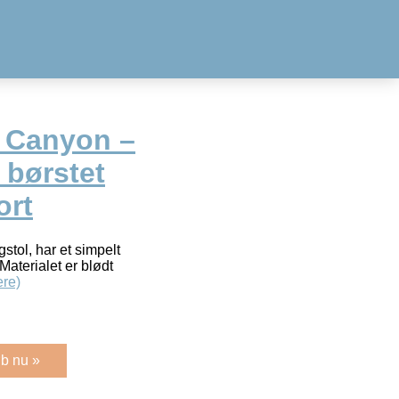
 Canyon –
 børstet
ort
tol, har et simpelt
Materialet er blødt
re)
b nu »