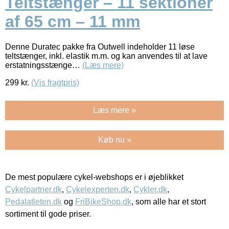
Teltstænger – 11 sektioner
af 65 cm – 11 mm
Denne Duratec pakke fra Outwell indeholder 11 løse
teltstænger, inkl. elastik m.m. og kan anvendes til at lave
erstatningsstænge…
(Læs mere)
299
kr.
(Vis fragtpris)
Læs mere »
Køb nu »
De mest populære cykel-webshops er i øjeblikket
Cykelpartner.dk
,
Cykelexperten.dk
,
Cykler.dk
,
Pedalatleten.dk
og
FriBikeShop.dk
, som alle har et stort
sortiment til gode priser.