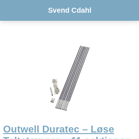
Svend Cdahl
Outwell Duratec – Løse