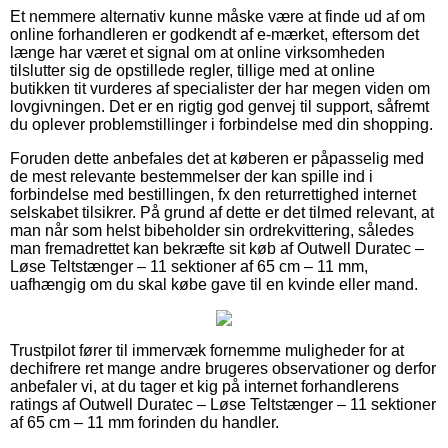
Et nemmere alternativ kunne måske være at finde ud af om
online forhandleren er godkendt af e-mærket, eftersom det
længe har været et signal om at online virksomheden
tilslutter sig de opstillede regler, tillige med at online
butikken tit vurderes af specialister der har megen viden om
lovgivningen. Det er en rigtig god genvej til support, såfremt
du oplever problemstillinger i forbindelse med din shopping.
Foruden dette anbefales det at køberen er påpasselig med
de mest relevante bestemmelser der kan spille ind i
forbindelse med bestillingen, fx den returrettighed internet
selskabet tilsikrer. På grund af dette er det tilmed relevant, at
man når som helst bibeholder sin ordrekvittering, således
man fremadrettet kan bekræfte sit køb af Outwell Duratec –
Løse Teltstænger – 11 sektioner af 65 cm – 11 mm,
uafhængig om du skal købe gave til en kvinde eller mand.
Trustpilot fører til immervæk fornemme muligheder for at
dechifrere ret mange andre brugeres observationer og derfor
anbefaler vi, at du tager et kig på internet forhandlerens
ratings af Outwell Duratec – Løse Teltstænger – 11 sektioner
af 65 cm – 11 mm forinden du handler.