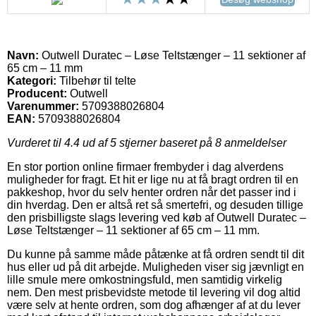
Navn:
Outwell Duratec – Løse Teltstænger – 11 sektioner af
65 cm – 11 mm
Kategori:
Tilbehør til telte
Producent:
Outwell
Varenummer:
5709388026804
EAN:
5709388026804
Vurderet til
4.4
ud af 5 stjerner baseret på
8
anmeldelser
En stor portion online firmaer frembyder i dag alverdens
muligheder for fragt. Et hit er lige nu at få bragt ordren til en
pakkeshop, hvor du selv henter ordren når det passer ind i
din hverdag. Den er altså ret så smertefri, og desuden tillige
den prisbilligste slags levering ved køb af Outwell Duratec –
Løse Teltstænger – 11 sektioner af 65 cm – 11 mm.
Du kunne på samme måde påtænke at få ordren sendt til dit
hus eller ud på dit arbejde. Muligheden viser sig jævnligt en
lille smule mere omkostningsfuld, men samtidig virkelig
nem. Den mest prisbevidste metode til levering vil dog altid
være selv at hente ordren, som dog afhænger af at du lever