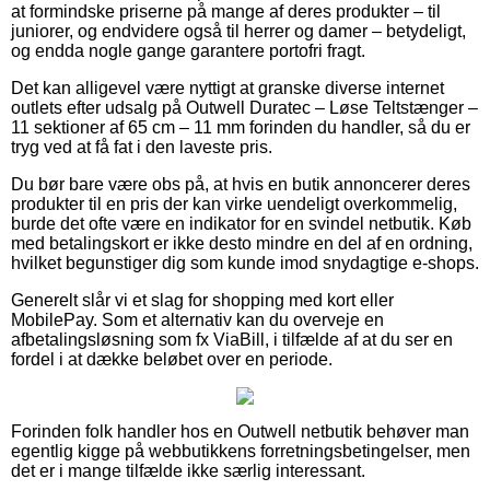
at formindske priserne på mange af deres produkter – til
juniorer, og endvidere også til herrer og damer – betydeligt,
og endda nogle gange garantere portofri fragt.
Det kan alligevel være nyttigt at granske diverse internet
outlets efter udsalg på Outwell Duratec – Løse Teltstænger –
11 sektioner af 65 cm – 11 mm forinden du handler, så du er
tryg ved at få fat i den laveste pris.
Du bør bare være obs på, at hvis en butik annoncerer deres
produkter til en pris der kan virke uendeligt overkommelig,
burde det ofte være en indikator for en svindel netbutik. Køb
med betalingskort er ikke desto mindre en del af en ordning,
hvilket begunstiger dig som kunde imod snydagtige e-shops.
Generelt slår vi et slag for shopping med kort eller
MobilePay. Som et alternativ kan du overveje en
afbetalingsløsning som fx ViaBill, i tilfælde af at du ser en
fordel i at dække beløbet over en periode.
Forinden folk handler hos en Outwell netbutik behøver man
egentlig kigge på webbutikkens forretningsbetingelser, men
det er i mange tilfælde ikke særlig interessant.