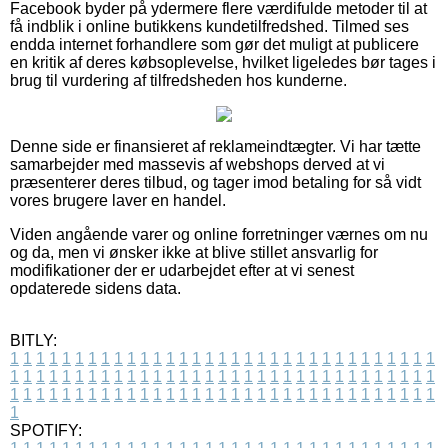
Facebook byder på ydermere flere værdifulde metoder til at
få indblik i online butikkens kundetilfredshed. Tilmed ses
endda internet forhandlere som gør det muligt at publicere
en kritik af deres købsoplevelse, hvilket ligeledes bør tages i
brug til vurdering af tilfredsheden hos kunderne.
Denne side er finansieret af reklameindtægter. Vi har tætte
samarbejder med massevis af webshops derved at vi
præsenterer deres tilbud, og tager imod betaling for så vidt
vores brugere laver en handel.
Viden angående varer og online forretninger værnes om nu
og da, men vi ønsker ikke at blive stillet ansvarlig for
modifikationer der er udarbejdet efter at vi senest
opdaterede sidens data.
BITLY:
1
1
1
1
1
1
1
1
1
1
1
1
1
1
1
1
1
1
1
1
1
1
1
1
1
1
1
1
1
1
1
1
1
1
1
1
1
1
1
1
1
1
1
1
1
1
1
1
1
1
1
1
1
1
1
1
1
1
1
1
1
1
1
1
1
1
1
1
1
1
1
1
1
1
1
1
1
1
1
1
1
1
1
1
1
1
1
1
1
1
1
1
1
1
1
1
1
1
1
1
SPOTIFY: