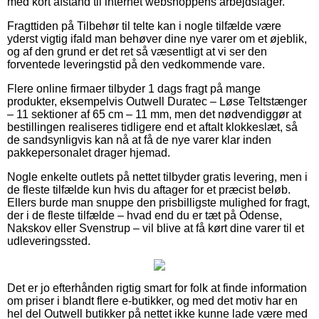
med kort afstand til internet webshoppens arbejdslager.
Fragttiden på Tilbehør til telte kan i nogle tilfælde være
yderst vigtig ifald man behøver dine nye varer om et øjeblik,
og af den grund er det ret så væsentligt at vi ser den
forventede leveringstid på den vedkommende vare.
Flere online firmaer tilbyder 1 dags fragt på mange
produkter, eksempelvis Outwell Duratec – Løse Teltstænger
– 11 sektioner af 65 cm – 11 mm, men det nødvendiggør at
bestillingen realiseres tidligere end et aftalt klokkeslæt, så
de sandsynligvis kan nå at få de nye varer klar inden
pakkepersonalet drager hjemad.
Nogle enkelte outlets på nettet tilbyder gratis levering, men i
de fleste tilfælde kun hvis du aftager for et præcist beløb.
Ellers burde man snuppe den prisbilligste mulighed for fragt,
der i de fleste tilfælde – hvad end du er tæt på Odense,
Nakskov eller Svenstrup – vil blive at få kørt dine varer til et
udleveringssted.
Det er jo efterhånden rigtig smart for folk at finde information
om priser i blandt flere e-butikker, og med det motiv har en
hel del Outwell butikker på nettet ikke kunne lade være med