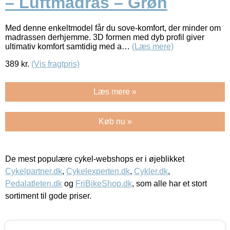
– Luftmadras – Grøn
Med denne enkeltmodel får du sove-komfort, der minder om
madrassen derhjemme. 3D formen med dyb profil giver
ultimativ komfort samtidig med a…
(Læs mere)
389
kr.
(Vis fragtpris)
Læs mere »
Køb nu »
De mest populære cykel-webshops er i øjeblikket
Cykelpartner.dk
,
Cykelexperten.dk
,
Cykler.dk
,
Pedalatleten.dk
og
FriBikeShop.dk
, som alle har et stort
sortiment til gode priser.