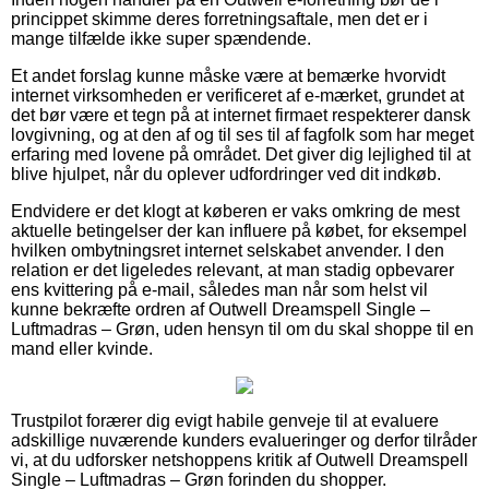
princippet skimme deres forretningsaftale, men det er i
mange tilfælde ikke super spændende.
Et andet forslag kunne måske være at bemærke hvorvidt
internet virksomheden er verificeret af e-mærket, grundet at
det bør være et tegn på at internet firmaet respekterer dansk
lovgivning, og at den af og til ses til af fagfolk som har meget
erfaring med lovene på området. Det giver dig lejlighed til at
blive hjulpet, når du oplever udfordringer ved dit indkøb.
Endvidere er det klogt at køberen er vaks omkring de mest
aktuelle betingelser der kan influere på købet, for eksempel
hvilken ombytningsret internet selskabet anvender. I den
relation er det ligeledes relevant, at man stadig opbevarer
ens kvittering på e-mail, således man når som helst vil
kunne bekræfte ordren af Outwell Dreamspell Single –
Luftmadras – Grøn, uden hensyn til om du skal shoppe til en
mand eller kvinde.
Trustpilot forærer dig evigt habile genveje til at evaluere
adskillige nuværende kunders evalueringer og derfor tilråder
vi, at du udforsker netshoppens kritik af Outwell Dreamspell
Single – Luftmadras – Grøn forinden du shopper.