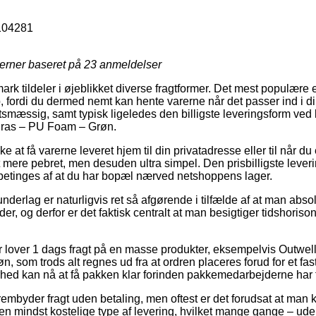
g
104281
jerner baseret på
23
anmeldelser
 tildeler i øjeblikket diverse fragtformer. Det mest populære
p, fordi du dermed nemt kan hente varerne når det passer ind i 
tsmæssig, samt typisk ligeledes den billigste leveringsform ved
ras – PU Foam – Grøn.
e at få varerne leveret hjem til din privatadresse eller til når du
at mere pebret, men desuden ultra simpel. Den prisbilligste leve
betinges af at du har bopæl nærved netshoppens lager.
derlag er naturligvis ret så afgørende i tilfælde af at man abso
r, og derfor er det faktisk centralt at man besigtiger tidshorison
r lover 1 dags fragt på en masse produkter, eksempelvis Outwe
som trods alt regnes ud fra at ordren placeres forud for et fas
hed kan nå at få pakken klar forinden pakkemedarbejderne har f
rembyder fragt uden betaling, men oftest er det forudsat at man k
n mindst kostelige type af levering, hvilket mange gange – ude