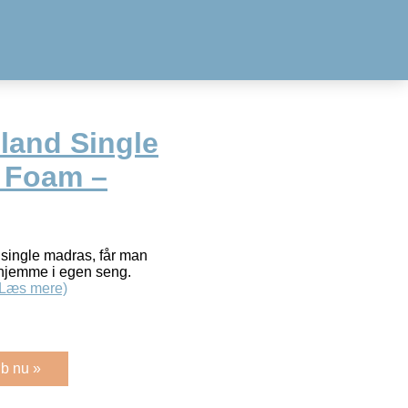
land Single
 Foam –
ingle madras, får man
 hjemme i egen seng.
(Læs mere)
b nu »