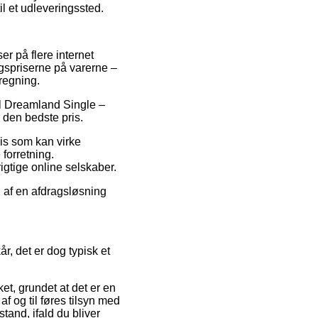
il et udleveringssted.
er på flere internet
lgspriserne på varerne –
regning.
ell Dreamland Single –
 den bedste pris.
ris som kan virke
forretning.
rigtige online selskaber.
 af en afdragsløsning
r, det er dog typisk et
ket, grundet at det er en
f og til føres tilsyn med
tand, ifald du bliver