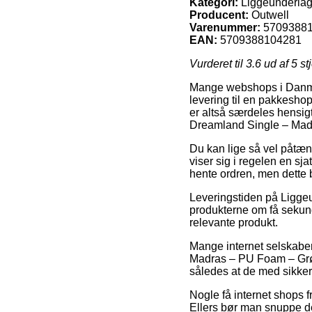
Kategori:
Liggeunderla
Producent:
Outwell
Varenummer:
5709388
EAN:
5709388104281
Vurderet til
3.6
ud af 5 st
Mange webshops i Danmark
levering til en pakkesho
er altså særdeles hensig
Dreamland Single – Mad
Du kan lige så vel påtænk
viser sig i regelen en sj
hente ordren, men dette 
Leveringstiden på Liggeun
produkterne om få sekunde
relevante produkt.
Mange internet selskabe
Madras – PU Foam – Grøn, 
således at de med sikker
Nogle få internet shops f
Ellers bør man snuppe de