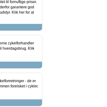
et til fornuftige priser.
 derfor garantere god
dstyr. Klik her for at
erne cykelforhandler
til hverdagsbrug. Klik
lforretninger - de er
mmen forelsket i cykler.