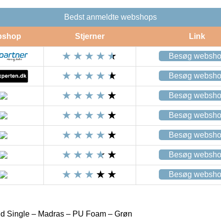
Bedst anmeldte webshops
bshop
Stjerner
Link
Besøg websh
Besøg websh
Besøg websh
Besøg websh
Besøg websh
Besøg websh
Besøg websh
d Single – Madras – PU Foam – Grøn