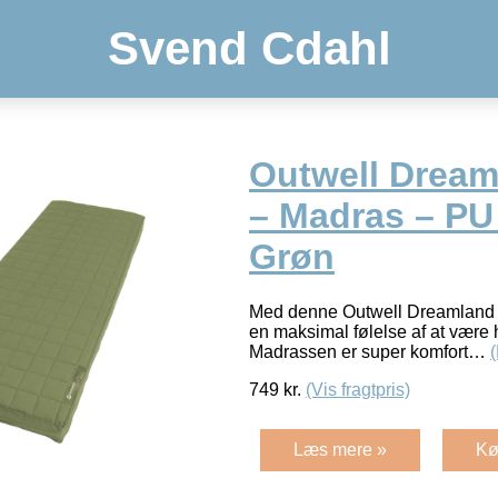
Svend Cdahl
Outwell Dream
– Madras – PU
Grøn
Med denne Outwell Dreamland s
en maksimal følelse af at være
Madrassen er super komfort…
749
kr.
(Vis fragtpris)
Læs mere »
Kø