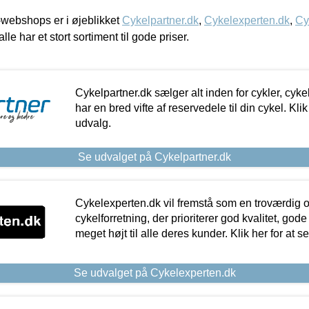
webshops er i øjeblikket
Cykelpartner.dk
,
Cykelexperten.dk
,
Cy
alle har et stort sortiment til gode priser.
Cykelpartner.dk sælger alt inden for cykler, cyke
har en bred vifte af reservedele til din cykel. Klik
udvalg.
Se udvalget på Cykelpartner.dk
Cykelexperten.dk vil fremstå som en troværdig o
cykelforretning, der prioriterer god kvalitet, god
meget højt til alle deres kunder. Klik her for at s
Se udvalget på Cykelexperten.dk