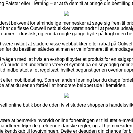
alster eller Hørning – er at få dem til at bringe din bestilling t
yderst bekvemt for almindelige mennesker at søge sig frem til pris
 har de fleste Outwell netbutikker været nødt til at presse udsa
 og damer – drastisk, og endda nogle gange byde på fragt uden be
id være nyttigt at studere visse webbutikker efter rabat på Outw
før du bestiller, således at man er velinformeret til at modtage
rvågen med, at hvis en e-shop tilbyder et produkt for en salgsp
, så burde det undertiden være et symbol på en snydagtig online 
rtid indbefattet af et regelsæt, hvilket begunstiger en overfor uop
t eller mobilbetaling. Som en anden løsning bør du drage fordel
ælde af at du ser en fordel i at honorere beløbet ude i fremtiden.
ell online butik bør de uden tvivl studere shoppens handelsvilkå
n være at bemærke hvorvidt online forretningen er tilsluttet e-mær
rhandleren føjer de gældende danske regler, og at hjemmesiden a
øje kendskab til lovgivningen. Dette er desuden din chance for bis