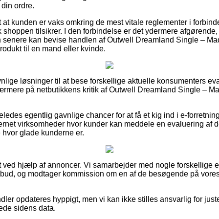
din ordre.
t at kunden er vaks omkring de mest vitale reglementer i forbin
 shoppen tilsikrer. I den forbindelse er det ydermere afgørende, 
 senere kan bevise handlen af Outwell Dreamland Single – M
odukt til en mand eller kvinde.
gavnlige løsninger til at bese forskellige aktuelle konsumenters e
 nærmere på netbutikkens kritik af Outwell Dreamland Single –
eledes egentlig gavnlige chancer for at få et kig ind i e-forretni
nternet virksomheder hvor kunder kan meddele en evaluering af 
e hvor glade kunderne er.
t ved hjælp af annoncer. Vi samarbejder med nogle forskellige e-
ilbud, og modtager kommission om en af de besøgende på vores
ler opdateres hyppigt, men vi kan ikke stilles ansvarlig for juste
rede sidens data.