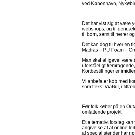
ved København, Nykøbing F
Det har vist sig at være 
webshops, og til gengæld
til børn, samt til herrer
Det kan dog til hver en t
Madras – PU Foam – Grøn 
Man skal alligevel være å
uforståeligt fremragende
Kortbestillinger er imidle
Vi anbefaler køb med kor
som f.eks. ViaBill, i tilf
Før folk køber på en Outw
omfattende projekt.
Et alternativt forslag ka
angivelse af at online fo
af specialister der har n