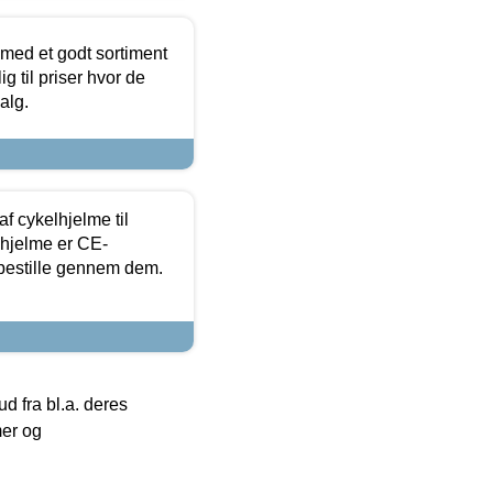
 med et godt sortiment
g til priser hvor de
alg.
f cykelhjelme til
lhjelme er CE-
 bestille gennem dem.
 fra bl.a. deres
mer og