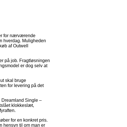
 er for nærværende
din hverdag. Muligheden
 køb af Outwell
 er på job. Fragtløsningen
ringsmodel er dog selv at
lut skal bruge
ten for levering på det
ll Dreamland Single –
tslået klokkeslæt,
yraften.
øber for en konkret pris.
n hensyn til om man er