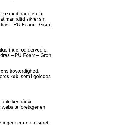
delse med handlen, fx
at man altid sikrer sin
adras – PU Foam – Grøn,
valueringer og derved er
 Madras – PU Foam – Grøn
ngens troværdighed.
deres køb, som ligeledes
butikker når vi
 website foretager en
ringer der er realiseret