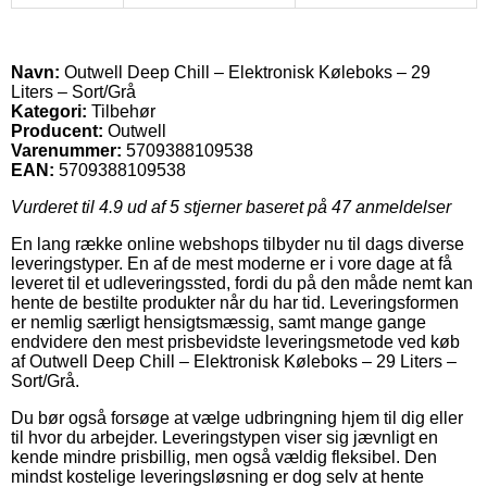
Navn:
Outwell Deep Chill – Elektronisk Køleboks – 29
Liters – Sort/Grå
Kategori:
Tilbehør
Producent:
Outwell
Varenummer:
5709388109538
EAN:
5709388109538
Vurderet til
4.9
ud af 5 stjerner baseret på
47
anmeldelser
En lang række online webshops tilbyder nu til dags diverse
leveringstyper. En af de mest moderne er i vore dage at få
leveret til et udleveringssted, fordi du på den måde nemt kan
hente de bestilte produkter når du har tid. Leveringsformen
er nemlig særligt hensigtsmæssig, samt mange gange
endvidere den mest prisbevidste leveringsmetode ved køb
af Outwell Deep Chill – Elektronisk Køleboks – 29 Liters –
Sort/Grå.
Du bør også forsøge at vælge udbringning hjem til dig eller
til hvor du arbejder. Leveringstypen viser sig jævnligt en
kende mindre prisbillig, men også vældig fleksibel. Den
mindst kostelige leveringsløsning er dog selv at hente