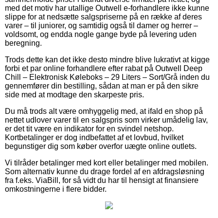
med det motiv har utallige Outwell e-forhandlere ikke kunne
slippe for at nedsætte salgspriserne på en række af deres
varer – til juniorer, og samtidig også til damer og herrer –
voldsomt, og endda nogle gange byde på levering uden
beregning.
Trods dette kan det ikke desto mindre blive lukrativt at kigge
forbi et par online forhandlere efter rabat på Outwell Deep
Chill – Elektronisk Køleboks – 29 Liters – Sort/Grå inden du
gennemfører din bestilling, sådan at man er på den sikre
side med at modtage den skarpeste pris.
Du må trods alt være omhyggelig med, at ifald en shop på
nettet udlover varer til en salgspris som virker umådelig lav,
er det tit være en indikator for en svindel netshop.
Kortbetalinger er dog indbefattet af et lovbud, hvilket
begunstiger dig som køber overfor uægte online outlets.
Vi tilråder betalinger med kort eller betalinger med mobilen.
Som alternativ kunne du drage fordel af en afdragsløsning
fra f.eks. ViaBill, for så vidt du har til hensigt at finansiere
omkostningerne i flere bidder.