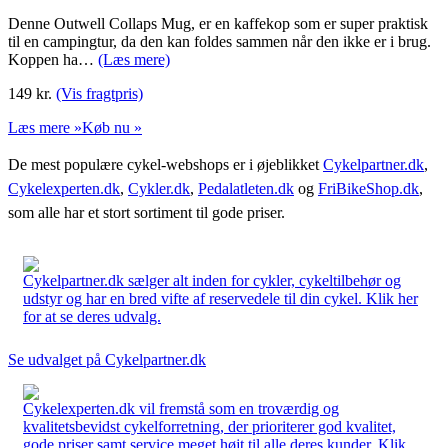
Denne Outwell Collaps Mug, er en kaffekop som er super praktisk
til en campingtur, da den kan foldes sammen når den ikke er i brug.
Koppen ha…
(Læs mere)
149
kr.
(Vis fragtpris)
Læs mere »
Køb nu »
De mest populære cykel-webshops er i øjeblikket
Cykelpartner.dk
,
Cykelexperten.dk
,
Cykler.dk
,
Pedalatleten.dk
og
FriBikeShop.dk
,
som alle har et stort sortiment til gode priser.
Cykelpartner.dk sælger alt inden for cykler, cykeltilbehør og
udstyr og har en bred vifte af reservedele til din cykel. Klik her
for at se deres udvalg.
Se udvalget på Cykelpartner.dk
Cykelexperten.dk vil fremstå som en troværdig og
kvalitetsbevidst cykelforretning, der prioriterer god kvalitet,
gode priser samt service meget højt til alle deres kunder. Klik