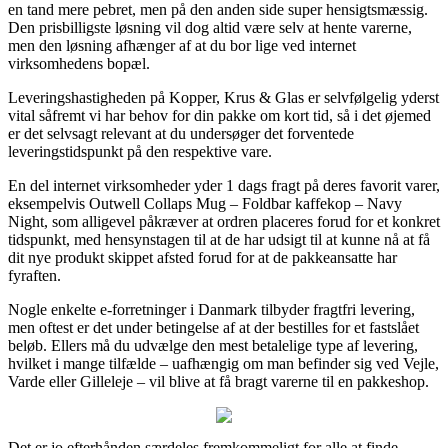
en tand mere pebret, men på den anden side super hensigtsmæssig.
Den prisbilligste løsning vil dog altid være selv at hente varerne,
men den løsning afhænger af at du bor lige ved internet
virksomhedens bopæl.
Leveringshastigheden på Kopper, Krus & Glas er selvfølgelig yderst
vital såfremt vi har behov for din pakke om kort tid, så i det øjemed
er det selvsagt relevant at du undersøger det forventede
leveringstidspunkt på den respektive vare.
En del internet virksomheder yder 1 dags fragt på deres favorit varer,
eksempelvis Outwell Collaps Mug – Foldbar kaffekop – Navy
Night, som alligevel påkræver at ordren placeres forud for et konkret
tidspunkt, med hensynstagen til at de har udsigt til at kunne nå at få
dit nye produkt skippet afsted forud for at de pakkeansatte har
fyraften.
Nogle enkelte e-forretninger i Danmark tilbyder fragtfri levering,
men oftest er det under betingelse af at der bestilles for et fastslået
beløb. Ellers må du udvælge den mest betalelige type af levering,
hvilket i mange tilfælde – uafhængig om man befinder sig ved Vejle,
Varde eller Gilleleje – vil blive at få bragt varerne til en pakkeshop.
Det er jo efterhånden særdeles fremkommeligt for alle at finde