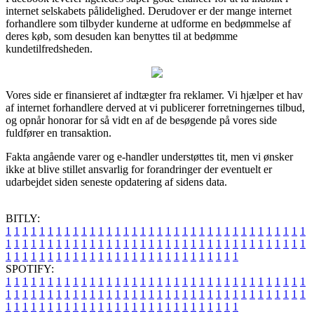
internet selskabets pålidelighed. Derudover er der mange internet
forhandlere som tilbyder kunderne at udforme en bedømmelse af
deres køb, som desuden kan benyttes til at bedømme
kundetilfredsheden.
Vores side er finansieret af indtægter fra reklamer. Vi hjælper et hav
af internet forhandlere derved at vi publicerer forretningernes tilbud,
og opnår honorar for så vidt en af de besøgende på vores side
fuldfører en transaktion.
Fakta angående varer og e-handler understøttes tit, men vi ønsker
ikke at blive stillet ansvarlig for forandringer der eventuelt er
udarbejdet siden seneste opdatering af sidens data.
BITLY:
1
1
1
1
1
1
1
1
1
1
1
1
1
1
1
1
1
1
1
1
1
1
1
1
1
1
1
1
1
1
1
1
1
1
1
1
1
1
1
1
1
1
1
1
1
1
1
1
1
1
1
1
1
1
1
1
1
1
1
1
1
1
1
1
1
1
1
1
1
1
1
1
1
1
1
1
1
1
1
1
1
1
1
1
1
1
1
1
1
1
1
1
1
1
1
1
1
1
1
1
SPOTIFY:
1
1
1
1
1
1
1
1
1
1
1
1
1
1
1
1
1
1
1
1
1
1
1
1
1
1
1
1
1
1
1
1
1
1
1
1
1
1
1
1
1
1
1
1
1
1
1
1
1
1
1
1
1
1
1
1
1
1
1
1
1
1
1
1
1
1
1
1
1
1
1
1
1
1
1
1
1
1
1
1
1
1
1
1
1
1
1
1
1
1
1
1
1
1
1
1
1
1
1
1