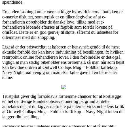
spændende.
En anden løsning kunne være at kigge hvorvidt internet butikken er
e-mærke tilsluttet, som typisk er en tilkendegivelse af at e-
forhandleren opretholder de danske love, tillige med at e-
forhandleren løbende efterses af fagfolk som forstår lovene på
området. Dette er en god genvej til støtte, såfremt du udsættes for
dilemmaer med din shopping.
Ligeså er det prisværdigt at køberen er hensynstagende til de mest
aktuelle forhold der kan have indvirkning på bestillingen, fx hvilken
returpolitik online forhandleren lover. I den forbindelse er det også
vigtigt, at man stadig bibeholder ens ordremail, så man når som helst
kan bevidne ordren af Outwell Collaps Mug – Foldbar kaffekop –
Navy Night, uafhængig om man skal købe gave til en herre eller
dame.
Trustpilot giver dig forholdsvis fornemme chancer for at kortlægge
en hel del øvrige kunders observationer og på grund af dette
anbefales det, at du kigger nærmere på internet virksomhedens kritik
af Outwell Collaps Mug – Foldbar kaffekop – Navy Night inden du
lægger din bestilling.
Facebook leverer ligeledes super gode chancer for at få indblik i