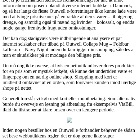
information om priser i blandt diverse internet butikker i Danmark,
og så har langt de fleste Outwell e-forretninger ikke kunne lade være
med at tvinge prisniveauet på en række af deres varer – til piger og
drenge, og samtidig også til mænd og kvinder – kolossalt, og endda
nogle gange frembyde fragt uden omkostninger.
Det kan dog stadigvæk være indbringende at analysere et par
internet selskaber efter tilbud på Outwell Collaps Mug – Foldbar
kaffekop – Navy Night inden du færdiggør din shopping, således at
man er skudsikker på at modtage den billigste pris.
Du må dog ikke overse, at hvis en netbutik udlover deres produkter
for en pris som er mystisk letkøbt, så kunne det undertiden være et
fingerpeg om en uærlig online shop. Shopping med kort er
imidlertid omfavnet af en orden, som forsvarer kunden imod uærlige
shops på nettet.
Generelt foreslår vi køb med kort eller mobilbetaling. Som alternativ
burde du overveje en løsning på afbetaling fra eksempelvis ViaBill,
ifald du tilstræber at klare prisen over en længere periode.
Inden nogen bestiller hos en Outwell e-forhandler behøver de sådan
set bese webbutikkens regler, det er dog gerne ikke super