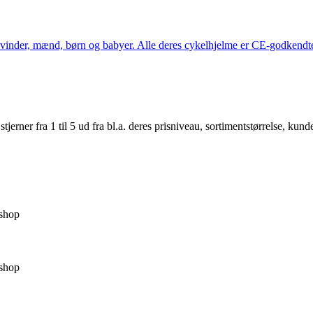
kvinder, mænd, børn og babyer. Alle deres cykelhjelme er CE-godkendte
er fra 1 til 5 ud fra bl.a. deres prisniveau, sortimentstørrelse, kunde
shop
shop