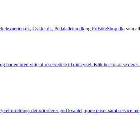
kelexperten.dk
,
Cykler.dk
,
Pedalatleten.dk
og
FriBikeShop.dk
, som all
g har en bred vifte af reservedele til din cykel. Klik her for at se deres
elforretning, der prioriterer god kvalitet, gode priser samt service mege