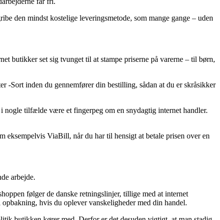
arbejderne får fri.
n gribe den mindst kostelige leveringsmetode, som mange gange – uden
et butikker set sig tvunget til at stampe priserne på varerne – til børn,
er -Sort inden du gennemfører din bestilling, sådan at du er skråsikker
i nogle tilfælde være et fingerpeg om en snydagtig internet handler.
 eksempelvis ViaBill, når du har til hensigt at betale prisen over en
nde arbejde.
hoppen følger de danske retningslinjer, tillige med at internet
 opbakning, hvis du oplever vanskeligheder med din handel.
itik butikken kører med. Derfor er det desuden vigtigt, at man stadig