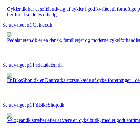
Cykler.dk har et solidt udvalg af cykler i god kvalitet til fornuftige
her for at se deres udvalg.
Se udvalget på Cykler.dk
Pedalatleten.dk er en dansk, familieejet og moderne cykelforhandler 
Se udvalget på Pedalatleten.dk
FriBikeShop.dk er Danmarks største kæde af cykelforretninger - de er
Se udvalget på FriBikeShop.dk
Velogear.dk stræber efter at være en cykelbutik, med et godt sortime