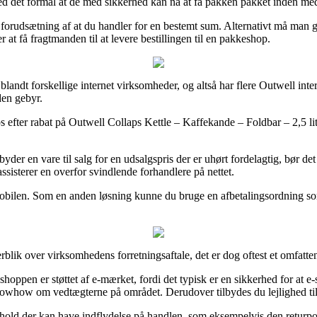
 med det formål at de med sikkerhed kan nå at få pakken pakket inden med
der forudsætning af at du handler for en bestemt sum. Alternativt må ma
at få fragtmanden til at levere bestillingen til en pakkeshop.
landt forskellige internet virksomheder, og altså har flere Outwell intern
den gebyr.
ps efter rabat på Outwell Collaps Kettle – Kaffekande – Foldbar – 2,5 lit
 en vare til salg for en udsalgspris der er uhørt fordelagtig, bør det 
assisterer en overfor svindlende forhandlere på nettet.
d mobilen. Som en anden løsning kunne du bruge en afbetalingsordning som
blik over virksomhedens forretningsaftale, det er dog oftest et omfatte
oppen er støttet af e-mærket, fordi det typisk er en sikkerhed for at e-s
owhow om vedtægterne på området. Derudover tilbydes du lejlighed til
hold der kan have indflydelse på handlen, som eksempelvis den returpol