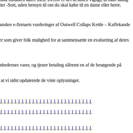
er -Sort, uden hensyn til om du skal købe til en dame eller herre.
 gransker e-firmaets vurderinger af Outwell Collaps Kettle – Kaffekande
eder som giver folk mulighed for at sammensætte en evaluering af deres
mhedernes varer, og tjener betaling såfremt en af de besøgende på
t vi sidst opdaterede de viste oplysninger.
1
1
1
1
1
1
1
1
1
1
1
1
1
1
1
1
1
1
1
1
1
1
1
1
1
1
1
1
1
1
1
1
1
1
1
1
1
1
1
1
1
1
1
1
1
1
1
1
1
1
1
1
1
1
1
1
1
1
1
1
1
1
1
1
1
1
1
1
1
1
1
1
1
1
1
1
1
1