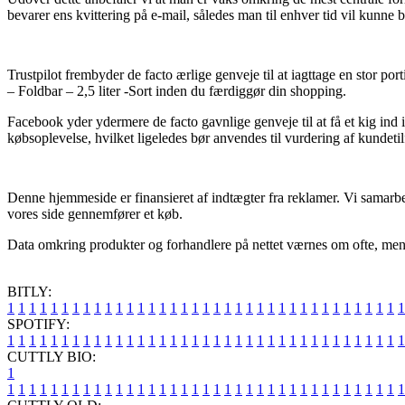
bevarer ens kvittering på e-mail, således man til enhver tid vil kunne
Trustpilot frembyder de facto ærlige genveje til at iagttage en stor po
– Foldbar – 2,5 liter -Sort inden du færdiggør din shopping.
Facebook yder ydermere de facto gavnlige genveje til at få et kig ind 
købsoplevelse, hvilket ligeledes bør anvendes til vurdering af kundeti
Denne hjemmeside er finansieret af indtægter fra reklamer. Vi samarbe
vores side gennemfører et køb.
Data omkring produkter og forhandlere på nettet værnes om ofte, men de
BITLY:
1
1
1
1
1
1
1
1
1
1
1
1
1
1
1
1
1
1
1
1
1
1
1
1
1
1
1
1
1
1
1
1
1
1
1
1
1
SPOTIFY:
1
1
1
1
1
1
1
1
1
1
1
1
1
1
1
1
1
1
1
1
1
1
1
1
1
1
1
1
1
1
1
1
1
1
1
1
1
CUTTLY BIO:
1
1
1
1
1
1
1
1
1
1
1
1
1
1
1
1
1
1
1
1
1
1
1
1
1
1
1
1
1
1
1
1
1
1
1
1
1
1