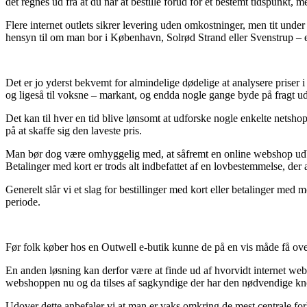
det regnes ud fra at du når at bestille forud for et bestemt tidspunkt,
Flere internet outlets sikrer levering uden omkostninger, men tit un
hensyn til om man bor i København, Solrød Strand eller Svenstrup – er 
Det er jo yderst bekvemt for almindelige dødelige at analysere priser i b
og ligeså til voksne – markant, og endda nogle gange byde på fragt u
Det kan til hver en tid blive lønsomt at udforske nogle enkelte netsho
på at skaffe sig den laveste pris.
Man bør dog være omhyggelig med, at såfremt en online webshop udbyder
Betalinger med kort er trods alt indbefattet af en lovbestemmelse, der 
Generelt slår vi et slag for bestillinger med kort eller betalinger me
periode.
Før folk køber hos en Outwell e-butik kunne de på en vis måde få over
En anden løsning kan derfor være at finde ud af hvorvidt internet websh
webshoppen nu og da tilses af sagkyndige der har den nødvendige kn
Udover dette anbefaler vi at man er vaks omkring de mest centrale for