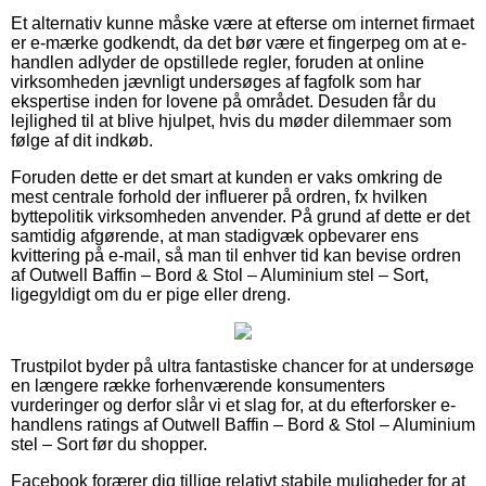
Et alternativ kunne måske være at efterse om internet firmaet
er e-mærke godkendt, da det bør være et fingerpeg om at e-
handlen adlyder de opstillede regler, foruden at online
virksomheden jævnligt undersøges af fagfolk som har
ekspertise inden for lovene på området. Desuden får du
lejlighed til at blive hjulpet, hvis du møder dilemmaer som
følge af dit indkøb.
Foruden dette er det smart at kunden er vaks omkring de
mest centrale forhold der influerer på ordren, fx hvilken
byttepolitik virksomheden anvender. På grund af dette er det
samtidig afgørende, at man stadigvæk opbevarer ens
kvittering på e-mail, så man til enhver tid kan bevise ordren
af Outwell Baffin – Bord & Stol – Aluminium stel – Sort,
ligegyldigt om du er pige eller dreng.
Trustpilot byder på ultra fantastiske chancer for at undersøge
en længere række forhenværende konsumenters
vurderinger og derfor slår vi et slag for, at du efterforsker e-
handlens ratings af Outwell Baffin – Bord & Stol – Aluminium
stel – Sort før du shopper.
Facebook forærer dig tillige relativt stabile muligheder for at