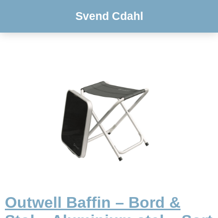
Svend Cdahl
Outwell Baffin – Bord &