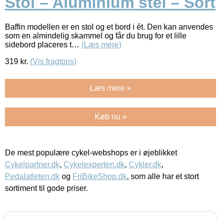
Stol – Aluminium stel – Sort
Baffin modellen er en stol og et bord i ét. Den kan anvendes
som en almindelig skammel og får du brug for et lille
sidebord placeres t…
(Læs mere)
319
kr.
(Vis fragtpris)
Læs mere »
Køb nu »
De mest populære cykel-webshops er i øjeblikket
Cykelpartner.dk
,
Cykelexperten.dk
,
Cykler.dk
,
Pedalatleten.dk
og
FriBikeShop.dk
, som alle har et stort
sortiment til gode priser.