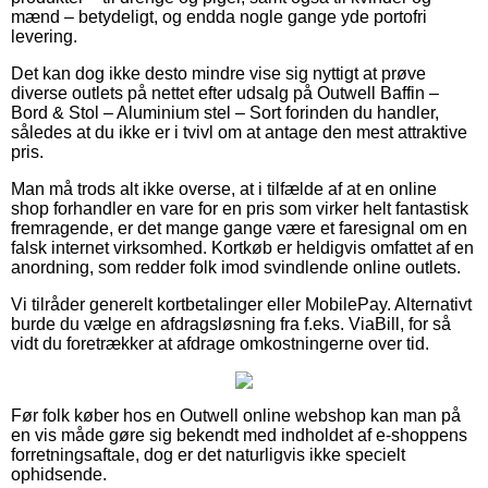
mænd – betydeligt, og endda nogle gange yde portofri
levering.
Det kan dog ikke desto mindre vise sig nyttigt at prøve
diverse outlets på nettet efter udsalg på Outwell Baffin –
Bord & Stol – Aluminium stel – Sort forinden du handler,
således at du ikke er i tvivl om at antage den mest attraktive
pris.
Man må trods alt ikke overse, at i tilfælde af at en online
shop forhandler en vare for en pris som virker helt fantastisk
fremragende, er det mange gange være et faresignal om en
falsk internet virksomhed. Kortkøb er heldigvis omfattet af en
anordning, som redder folk imod svindlende online outlets.
Vi tilråder generelt kortbetalinger eller MobilePay. Alternativt
burde du vælge en afdragsløsning fra f.eks. ViaBill, for så
vidt du foretrækker at afdrage omkostningerne over tid.
Før folk køber hos en Outwell online webshop kan man på
en vis måde gøre sig bekendt med indholdet af e-shoppens
forretningsaftale, dog er det naturligvis ikke specielt
ophidsende.