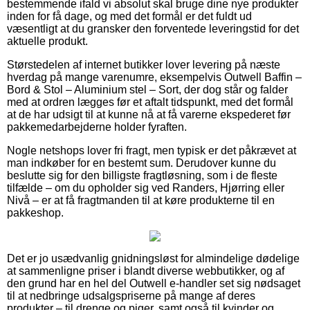
bestemmende ifald vi absolut skal bruge dine nye produkter
inden for få dage, og med det formål er det fuldt ud
væsentligt at du gransker den forventede leveringstid for det
aktuelle produkt.
Størstedelen af internet butikker lover levering på næste
hverdag på mange varenumre, eksempelvis Outwell Baffin –
Bord & Stol – Aluminium stel – Sort, der dog står og falder
med at ordren lægges før et aftalt tidspunkt, med det formål
at de har udsigt til at kunne nå at få varerne ekspederet før
pakkemedarbejderne holder fyraften.
Nogle netshops lover fri fragt, men typisk er det påkrævet at
man indkøber for en bestemt sum. Derudover kunne du
beslutte sig for den billigste fragtløsning, som i de fleste
tilfælde – om du opholder sig ved Randers, Hjørring eller
Nivå – er at få fragtmanden til at køre produkterne til en
pakkeshop.
Det er jo usædvanlig gnidningsløst for almindelige dødelige
at sammenligne priser i blandt diverse webbutikker, og af
den grund har en hel del Outwell e-handler set sig nødsaget
til at nedbringe udsalgspriserne på mange af deres
produkter – til drenge og piger, samt også til kvinder og