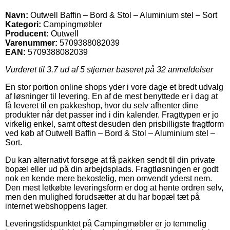
Navn:
Outwell Baffin – Bord & Stol – Aluminium stel – Sort
Kategori:
Campingmøbler
Producent:
Outwell
Varenummer:
5709388082039
EAN:
5709388082039
Vurderet til
3.7
ud af 5 stjerner baseret på
32
anmeldelser
En stor portion online shops yder i vore dage et bredt udvalg
af løsninger til levering. En af de mest benyttede er i dag at
få leveret til en pakkeshop, hvor du selv afhenter dine
produkter når det passer ind i din kalender. Fragttypen er jo
virkelig enkel, samt oftest desuden den prisbilligste fragtform
ved køb af Outwell Baffin – Bord & Stol – Aluminium stel –
Sort.
Du kan alternativt forsøge at få pakken sendt til din private
bopæl eller ud på din arbejdsplads. Fragtløsningen er godt
nok en kende mere bekostelig, men omvendt yderst nem.
Den mest letkøbte leveringsform er dog at hente ordren selv,
men den mulighed forudsætter at du har bopæl tæt på
internet webshoppens lager.
Leveringstidspunktet på Campingmøbler er jo temmelig