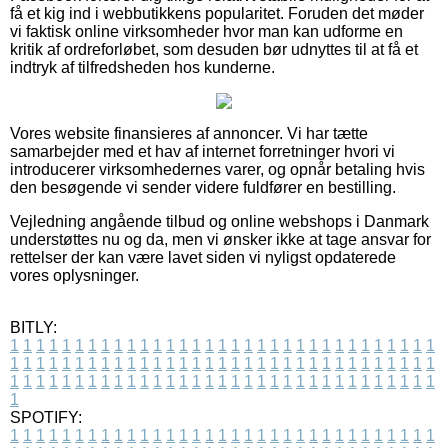
få et kig ind i webbutikkens popularitet. Foruden det møder
vi faktisk online virksomheder hvor man kan udforme en
kritik af ordreforløbet, som desuden bør udnyttes til at få et
indtryk af tilfredsheden hos kunderne.
Vores website finansieres af annoncer. Vi har tætte
samarbejder med et hav af internet forretninger hvori vi
introducerer virksomhedernes varer, og opnår betaling hvis
den besøgende vi sender videre fuldfører en bestilling.
Vejledning angående tilbud og online webshops i Danmark
understøttes nu og da, men vi ønsker ikke at tage ansvar for
rettelser der kan være lavet siden vi nyligst opdaterede
vores oplysninger.
BITLY:
1
1
1
1
1
1
1
1
1
1
1
1
1
1
1
1
1
1
1
1
1
1
1
1
1
1
1
1
1
1
1
1
1
1
1
1
1
1
1
1
1
1
1
1
1
1
1
1
1
1
1
1
1
1
1
1
1
1
1
1
1
1
1
1
1
1
1
1
1
1
1
1
1
1
1
1
1
1
1
1
1
1
1
1
1
1
1
1
1
1
1
1
1
1
1
1
1
1
1
1
SPOTIFY:
1
1
1
1
1
1
1
1
1
1
1
1
1
1
1
1
1
1
1
1
1
1
1
1
1
1
1
1
1
1
1
1
1