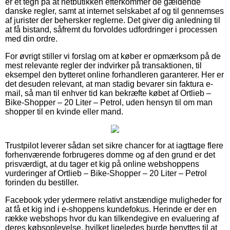
er et tegn på at netbutikken efterkommer de gældende
danske regler, samt at internet selskabet af og til gennemses
af jurister der behersker reglerne. Det giver dig anledning til
at få bistand, såfremt du forvoldes udfordringer i processen
med din ordre.
For øvrigt stiller vi forslag om at køber er opmærksom på de
mest relevante regler der indvirker på transaktionen, til
eksempel den bytteret online forhandleren garanterer. Her er
det desuden relevant, at man stadig bevarer sin faktura e-
mail, så man til enhver tid kan bekræfte købet af Ortlieb –
Bike-Shopper – 20 Liter – Petrol, uden hensyn til om man
shopper til en kvinde eller mand.
Trustpilot leverer sådan set sikre chancer for at iagttage flere
forhenværende forbrugeres domme og af den grund er det
prisværdigt, at du tager et kig på online webshoppens
vurderinger af Ortlieb – Bike-Shopper – 20 Liter – Petrol
forinden du bestiller.
Facebook yder ydermere relativt anstændige muligheder for
at få et kig ind i e-shoppens kundefokus. Herinde er der en
række webshops hvor du kan tilkendegive en evaluering af
deres købsoplevelse, hvilket ligeledes burde benyttes til at