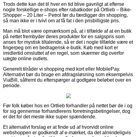
Trods dette kan det til hver en tid blive gavnligt at efterse
nogle forskellige e-shops efter rabatkoder på Ortlieb – Bike-
Shopper – 20 Liter – Petrol før du færdiggør din shopping,
så man ikke er i tvivl om at få fat i den prisbilligste pris.
Man må blot være opmærksom på, at i tilfælde af at en butik
på nettet frembyder deres produkter for en salgspris som
anses for mystisk tiltalende, så er det i nogle tilfælde være et
fingerpeg om en bedragerisk e-butik. Køb med kort er
imidlertid omsluttet af en regel, som skærmer dig overfor
uægte online outlets.
Generelt tilråder vi shopping med kort eller MobilePay.
Alternativt bør du bruge en afdragsløsning som eksempelvis
ViaBill, såfremt du efterspørger at godtgøre beløbet over en
periode.
Før folk køber hos en Ortlieb forhandler på nettet bør de i og
for sig gennemse forhandlerens forretningsbetingelser, dog
er det for det meste ikke super spændende.
Et alternativt forslag er at finde ud af hvorvidt online
webshoppen er godkendt af e-mærket, da det almindeligvis