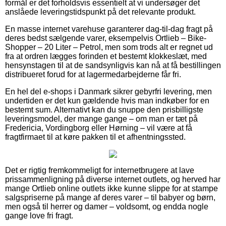
formål er det forholdsvis essentielt at vi undersøger det
anslåede leveringstidspunkt på det relevante produkt.
En masse internet varehuse garanterer dag-til-dag fragt på
deres bedst sælgende varer, eksempelvis Ortlieb – Bike-
Shopper – 20 Liter – Petrol, men som trods alt er regnet ud
fra at ordren lægges forinden et bestemt klokkeslæt, med
hensynstagen til at de sandsynligvis kan nå at få bestillingen
distribueret forud for at lagermedarbejderne får fri.
En hel del e-shops i Danmark sikrer gebyrfri levering, men
undertiden er det kun gældende hvis man indkøber for en
bestemt sum. Alternativt kan du snuppe den prisbilligste
leveringsmodel, der mange gange – om man er tæt på
Fredericia, Vordingborg eller Hørning – vil være at få
fragtfirmaet til at køre pakken til et afhentningssted.
Det er rigtig fremkommeligt for internetbrugere at lave
prissammenligning på diverse internet outlets, og herved har
mange Ortlieb online outlets ikke kunne slippe for at stampe
salgspriserne på mange af deres varer – til babyer og børn,
men også til herrer og damer – voldsomt, og endda nogle
gange love fri fragt.