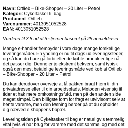
Navn:
Ortlieb – Bike-Shopper – 20 Liter – Petrol
Kategori:
Cykeltasker til bag
Producent:
Ortlieb
Varenummer:
4013051052528
EAN:
4013051052528
Vurderet til
3.8
ud af 5 stjerner baseret på
25
anmeldelser
Mange e-handler frembyder i vore dage mange forskellige
leveringsmåder. En yndling er nu til dags udleveringssteder,
og så kan du bare gå forbi efter de købte produkter lige når
det passer dig. Denne er jo ekstremt bekvem, samt typisk
også den mest betalelige leveringsmåde ved køb af Ortlieb
– Bike-Shopper – 20 Liter – Petrol.
Du kan derudover overveje at få pakken bragt hjem til din
privatadresse eller til din arbejdsplads. Metoden viser sig til
tider et hak mere omkostningsfuld, men på den anden side
meget simpel. Den billigste form for fragt er utvivlsomt selv at
hente varerne, men den løsning beroer på at du opholder
dig nærved e-shoppens bopæl.
Leveringstiden på Cykeltasker til bag er naturligvis temmelig
vital hvis vi har brug for varerne med det samme, og med det