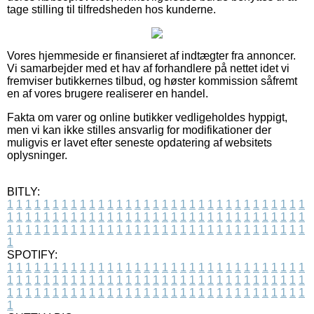
tage stilling til tilfredsheden hos kunderne.
Vores hjemmeside er finansieret af indtægter fra annoncer.
Vi samarbejder med et hav af forhandlere på nettet idet vi
fremviser butikkernes tilbud, og høster kommission såfremt
en af vores brugere realiserer en handel.
Fakta om varer og online butikker vedligeholdes hyppigt,
men vi kan ikke stilles ansvarlig for modifikationer der
muligvis er lavet efter seneste opdatering af websitets
oplysninger.
BITLY:
1
1
1
1
1
1
1
1
1
1
1
1
1
1
1
1
1
1
1
1
1
1
1
1
1
1
1
1
1
1
1
1
1
1
1
1
1
1
1
1
1
1
1
1
1
1
1
1
1
1
1
1
1
1
1
1
1
1
1
1
1
1
1
1
1
1
1
1
1
1
1
1
1
1
1
1
1
1
1
1
1
1
1
1
1
1
1
1
1
1
1
1
1
1
1
1
1
1
1
1
SPOTIFY:
1
1
1
1
1
1
1
1
1
1
1
1
1
1
1
1
1
1
1
1
1
1
1
1
1
1
1
1
1
1
1
1
1
1
1
1
1
1
1
1
1
1
1
1
1
1
1
1
1
1
1
1
1
1
1
1
1
1
1
1
1
1
1
1
1
1
1
1
1
1
1
1
1
1
1
1
1
1
1
1
1
1
1
1
1
1
1
1
1
1
1
1
1
1
1
1
1
1
1
1