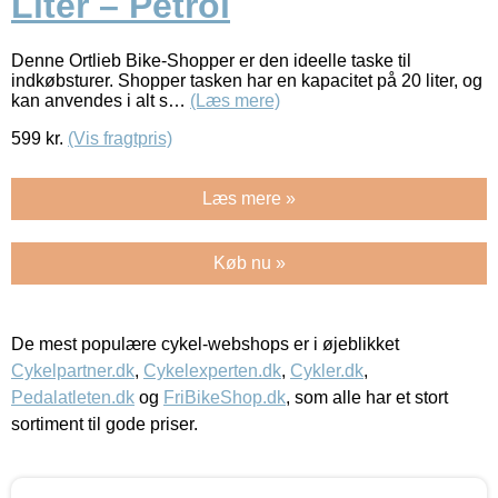
Liter – Petrol
Denne Ortlieb Bike-Shopper er den ideelle taske til
indkøbsturer. Shopper tasken har en kapacitet på 20 liter, og
kan anvendes i alt s…
(Læs mere)
599
kr.
(Vis fragtpris)
Læs mere »
Køb nu »
De mest populære cykel-webshops er i øjeblikket
Cykelpartner.dk
,
Cykelexperten.dk
,
Cykler.dk
,
Pedalatleten.dk
og
FriBikeShop.dk
, som alle har et stort
sortiment til gode priser.