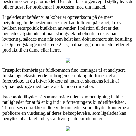
bestemmelserne på området. Desuden får du genvej til støtte, hvis du
bliver udsat for problemer i processen med din handel.
Ligeledes anbefaler vi at køber er opmærksom på de mest
betydningsfulde bestemmelser der kan influere på købet, f.eks.
hvilken returpolitik butikken anvender. I relation til det er det
ligeledes afgørende, at man stadigvæk bibeholder ens e-mail
kvittering, således man når som helst kan dokumentere sin bestilling
af Ophængskroge med kæde 2 stk, uafhængig om du leder efter et
produkt til en dame eller herre.
Trustpilot frembringer fuldkommen fine løsninger til at analysere
forskellige eksisterende forbrugeres kritik og derfor er det at
foretrække, at du bliver klogere på internet shoppens kritik af
Ophængskroge med kæde 2 stk inden du køber.
Facebook tilbyder på samme måde uden sammenligning habile
muligheder for at få et kig ind i e-forretningens kundetilfredshed.
Tilmed ses en række online virksomheder som tilbyder kunderne at
publicere en vurdering af deres købsoplevelse, som ligeledes kan
benyttes til at få et indtryk af hvor glade kunderne er.