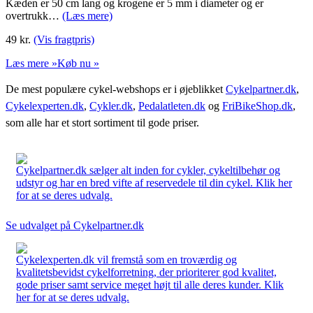
Kæden er 50 cm lang og krogene er 5 mm i diameter og er
overtrukk…
(Læs mere)
49
kr.
(Vis fragtpris)
Læs mere »
Køb nu »
De mest populære cykel-webshops er i øjeblikket
Cykelpartner.dk
,
Cykelexperten.dk
,
Cykler.dk
,
Pedalatleten.dk
og
FriBikeShop.dk
,
som alle har et stort sortiment til gode priser.
Cykelpartner.dk sælger alt inden for cykler, cykeltilbehør og
udstyr og har en bred vifte af reservedele til din cykel. Klik her
for at se deres udvalg.
Se udvalget på Cykelpartner.dk
Cykelexperten.dk vil fremstå som en troværdig og
kvalitetsbevidst cykelforretning, der prioriterer god kvalitet,
gode priser samt service meget højt til alle deres kunder. Klik
her for at se deres udvalg.