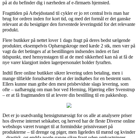
på at du befinder dig i nærheden af e-firmaets hjemsted.
Fragttiden på Arbejdsstand til cykler er jo ret central hvis man har
brug for ordren inden for kort tid, og med det formål er det ganske
relevant at du besigtiger den forventede leveringstid for det relevante
produkt.
Flere butikker på nettet lover 1 dags fragt på deres bedst sælgende
produkter, eksempelvis Ophængskroge med kæde 2 stk, men vær på
vagt da det betinges af at bestillingen indsendes inden et fast
tidspunkt, med hensynstagen til at de med sikkerhed kan nå at få de
nye varer klargjort inden lagerpersonalet holder fyraften.
Indtil flere online butikker sikrer levering uden betaling, men i
mange tilfælde forudsætter det at der indkøbes for en bestemt sum.
Ellers kunne man gribe den mest prisbevidste slags levering, som
ofte – uafhængig om man bor ved Herning, Hjørring eller Svenstrup
– er at få fragtmanden til at levere din bestilling til en pakkeshop.
Det er jo usædvanlig hensigtsmæssigt for os alle at analysere priser
hos diverse internet selskaber, og herved har de fleste Diverse online
webshops været tvunget til at formindske prisniveauet på
produkterne – til drenge og piger, men ligeledes til mænd og kvinder
– drastisk, og endda nogle gange sikre fragt uden omkostninger.