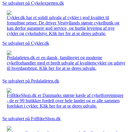
Se udvalget på Cykelexperten.dk
Cykler.dk har et solidt udvalg af cykler i god kvalitet til
fornuftige priser. De driver Vestjyllands største cykelbutik og
kan derfor garantere god service, og hurtig levering af nye
cykler og cykeludstyr. Klik her for at se deres udvalg.
Se udvalget på Cykler.dk
Pedalatleten.dk er en dansk, familieejet og moderne
cykelforhandler med et bredt udvalg af kvalitetscykler og udstyr
til hverdagsbrug. Klik her for at se deres udvalg.
Se udvalget på Pedalatleten.dk
FriBikeShop.dk er Danmarks største kæde af cykelforretninger
- de er 99 butikker fordelt over hele landet og er alle sammen
forelsket i cykler. Klik her for at se deres udvalg.
Se udvalget på FriBikeShop.dk