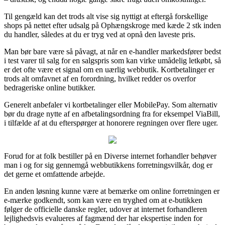
Til gengæld kan det trods alt vise sig nyttigt at eftergå forskellige
shops på nettet efter udsalg på Ophængskroge med kæde 2 stk inden
du handler, således at du er tryg ved at opnå den laveste pris.
Man bør bare være så påvagt, at når en e-handler markedsfører bedst
i test varer til salg for en salgspris som kan virke umådelig letkøbt, så
er det ofte være et signal om en uærlig webbutik. Kortbetalinger er
trods alt omfavnet af en forordning, hvilket redder os overfor
bedrageriske online butikker.
Generelt anbefaler vi kortbetalinger eller MobilePay. Som alternativ
bør du drage nytte af en afbetalingsordning fra for eksempel ViaBill,
i tilfælde af at du efterspørger at honorere regningen over flere uger.
Forud for at folk bestiller på en Diverse internet forhandler behøver
man i og for sig gennemgå webbutikkens forretningsvilkår, dog er
det gerne et omfattende arbejde.
En anden løsning kunne være at bemærke om online forretningen er
e-mærke godkendt, som kan være en tryghed om at e-butikken
følger de officielle danske regler, udover at internet forhandleren
lejlighedsvis evalueres af fagmænd der har ekspertise inden for