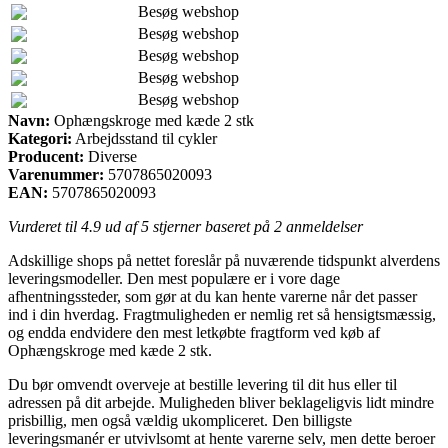
Besøg webshop
Besøg webshop
Besøg webshop
Besøg webshop
Besøg webshop
Navn:
Ophængskroge med kæde 2 stk
Kategori:
Arbejdsstand til cykler
Producent:
Diverse
Varenummer:
5707865020093
EAN:
5707865020093
Vurderet til
4.9
ud af 5 stjerner baseret på
2
anmeldelser
Adskillige shops på nettet foreslår på nuværende tidspunkt alverdens
leveringsmodeller. Den mest populære er i vore dage
afhentningssteder, som gør at du kan hente varerne når det passer
ind i din hverdag. Fragtmuligheden er nemlig ret så hensigtsmæssig,
og endda endvidere den mest letkøbte fragtform ved køb af
Ophængskroge med kæde 2 stk.
Du bør omvendt overveje at bestille levering til dit hus eller til
adressen på dit arbejde. Muligheden bliver beklageligvis lidt mindre
prisbillig, men også vældig ukompliceret. Den billigste
leveringsmanér er utvivlsomt at hente varerne selv, men dette beroer