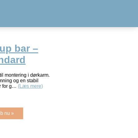
up bar –
ndard
il montering i dørkarm.
ning og en stabil
r for g…
(Læs mere)
b nu »