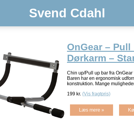
Svend Cdahl
OnGear – Pull 
Dørkarm – Sta
Chin up/Pull up bar fra OnGear t
Baren har en ergonomisk udform
konstruktion. Mange mulighede
199
kr.
(Vis fragtpris)
Læs mere »
Kø