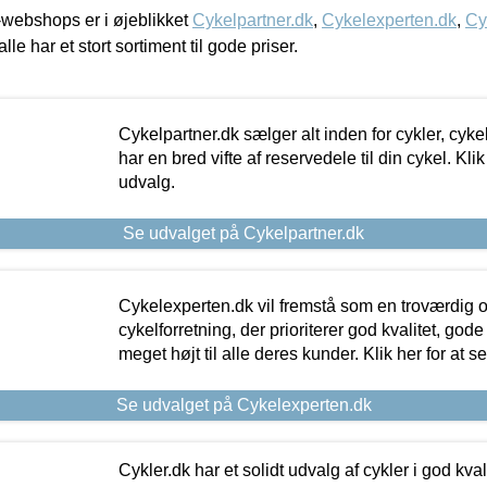
webshops er i øjeblikket
Cykelpartner.dk
,
Cykelexperten.dk
,
Cy
alle har et stort sortiment til gode priser.
Cykelpartner.dk sælger alt inden for cykler, cyke
har en bred vifte af reservedele til din cykel. Klik
udvalg.
Se udvalget på Cykelpartner.dk
Cykelexperten.dk vil fremstå som en troværdig o
cykelforretning, der prioriterer god kvalitet, god
meget højt til alle deres kunder. Klik her for at s
Se udvalget på Cykelexperten.dk
Cykler.dk har et solidt udvalg af cykler i god kvalit