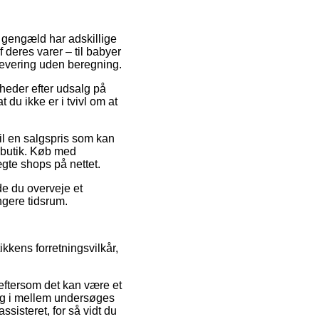
il gengæld har adskillige
 deres varer – til babyer
levering uden beregning.
mheder efter udsalg på
du ikke er i tvivl om at
il en salgspris som kan
bbutik. Køb med
ægte shops på nettet.
de du overveje et
ængere tidsrum.
kens forretningsvilkår,
 eftersom det kan være et
ang i mellem undersøges
ssisteret, for så vidt du