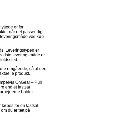
yttede er for
ukter når det passer dig
e leveringsmåde ved køb
ads. Leveringstypen er
vidste leveringsmåde er
holdssted.
ordre omgående, så af den
aktuelle produkt.
sempelvis OnGear – Pull
e end et fastsat
darbejderne holder
r købes for en fastsat
t om du er tæt på