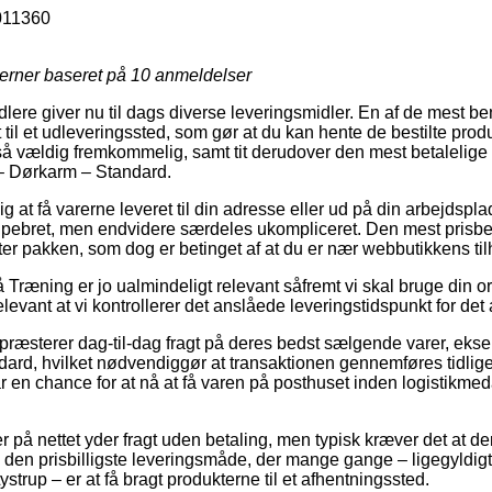
011360
jerner baseret på
10
anmeldelser
lere giver nu til dags diverse leveringsmidler. En af de mest ben
til et udleveringssted, som gør at du kan hente de bestilte prod
så vældig fremkommelig, samt tit derudover den mest betalelig
 – Dørkarm – Standard.
ig at få varerne leveret til din adresse eller ud på din arbejdspl
 pebret, men endvidere særdeles ukompliceret. Den mest prisbe
ter pakken, som dog er betinget af at du er nær webbutikkens til
Træning er jo ualmindeligt relevant såfremt vi skal bruge din 
elevant at vi kontrollerer det anslåede leveringstidspunkt for det 
r præsterer dag-til-dag fragt på deres bedst sælgende varer, ek
ard, hvilket nødvendiggør at transaktionen gennemføres tidliger
ar en chance for at nå at få varen på posthuset inden logistikme
r på nettet yder fragt uden betaling, men typisk kræver det at de
e den prisbilligste leveringsmåde, der mange gange – ligegyldig
strup – er at få bragt produkterne til et afhentningssted.