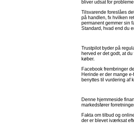
bliver udsat for probleme
Tilsvarende foreslåes d
på handlen, fx hvilken re
permanent gemmer sin fak
Standard, hvad end du er 
Trustpilot byder på regu
herved er det godt, at d
køber.
Facebook frembringer der
Herinde er der mange e-f
benyttes til vurdering af
Denne hjemmeside finans
markedsfører forretninge
Fakta om tilbud og online
der er blevet iværksat ef