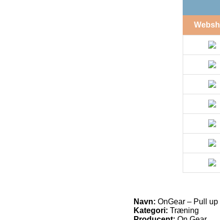
Websh
Navn:
OnGear – Pull up 
Kategori:
Træning
Producent:
On Gear