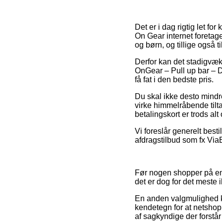
Det er i dag rigtig let fo
On Gear internet foretage
og børn, og tillige også
Derfor kan det stadigvæk 
OnGear – Pull up bar – D
få fat i den bedste pris.
Du skal ikke desto mindre
virke himmelråbende til
betalingskort er trods al
Vi foreslår generelt best
afdragstilbud som fx ViaBi
Før nogen shopper på en 
det er dog for det meste 
En anden valgmulighed kan
kendetegn for at netshop
af sagkyndige der forstår