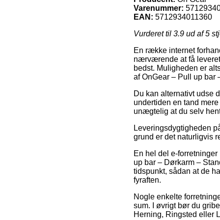
Varenummer:
5712934
EAN:
5712934011360
Vurderet til
3.9
ud af 5 st
En række internet forhand
nærværende at få leveret 
bedst. Muligheden er alt
af OnGear – Pull up bar
Du kan alternativt udse d
undertiden en tand mere
unægtelig at du selv hen
Leveringsdygtigheden på 
grund er det naturligvis r
En hel del e-forretninge
up bar – Dørkarm – Stand
tidspunkt, sådan at de h
fyraften.
Nogle enkelte forretninge
sum. I øvrigt bør du grib
Herning, Ringsted eller Ly