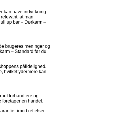
r kan have indvirkning
g relevant, at man
ull up bar – Dørkarm –
nde brugeres meninger og
rkarm – Standard før du
bshoppens pålidelighed.
e, hvilket ydermere kan
rnet forhandlere og
 foretager en handel.
arantier imod rettelser