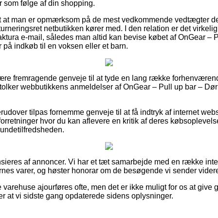
r som følge af din shopping.
et at man er opmærksom på de mest vedkommende vedtægter de
turneringsret netbutikken kører med. I den relation er det virkeli
tura e-mail, således man altid kan bevise købet af OnGear – P
på indkøb til en voksen eller et barn.
lære fremragende genveje til at tyde en lang række forhenvære
u tolker webbutikkens anmeldelser af OnGear – Pull up bar – Dø
udover tilpas fornemme genveje til at få indtryk af internet we
orretninger hvor du kan aflevere en kritik af deres købsoplevels
 kundetilfredsheden.
ieres af annoncer. Vi har et tæt samarbejde med en række inte
rnes varer, og høster honorar om de besøgende vi sender videre
 varehuse ajourføres ofte, men det er ikke muligt for os at give g
ter at vi sidste gang opdaterede sidens oplysninger.