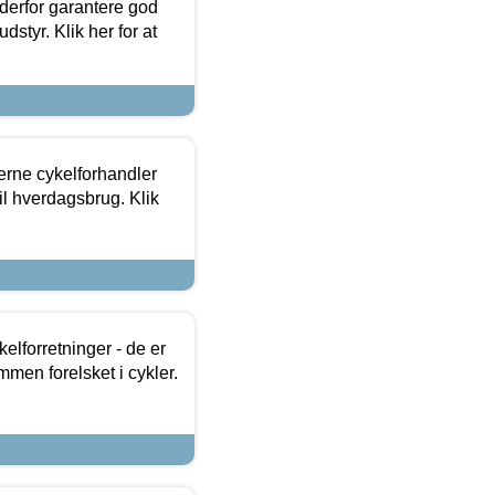
 derfor garantere god
dstyr. Klik her for at
erne cykelforhandler
til hverdagsbrug. Klik
lforretninger - de er
mmen forelsket i cykler.