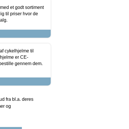
 med et godt sortiment
g til priser hvor de
alg.
f cykelhjelme til
lhjelme er CE-
 bestille gennem dem.
 fra bl.a. deres
mer og