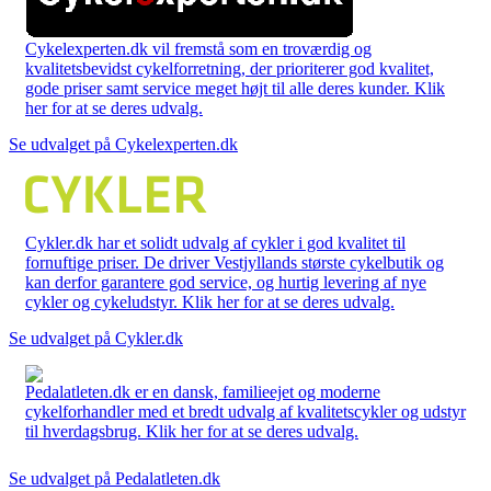
Cykelexperten.dk vil fremstå som en troværdig og
kvalitetsbevidst cykelforretning, der prioriterer god kvalitet,
gode priser samt service meget højt til alle deres kunder. Klik
her for at se deres udvalg.
Se udvalget på Cykelexperten.dk
Cykler.dk har et solidt udvalg af cykler i god kvalitet til
fornuftige priser. De driver Vestjyllands største cykelbutik og
kan derfor garantere god service, og hurtig levering af nye
cykler og cykeludstyr. Klik her for at se deres udvalg.
Se udvalget på Cykler.dk
Pedalatleten.dk er en dansk, familieejet og moderne
cykelforhandler med et bredt udvalg af kvalitetscykler og udstyr
til hverdagsbrug. Klik her for at se deres udvalg.
Se udvalget på Pedalatleten.dk