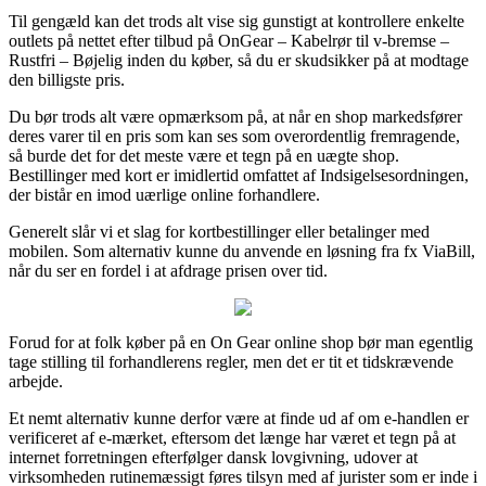
Til gengæld kan det trods alt vise sig gunstigt at kontrollere enkelte
outlets på nettet efter tilbud på OnGear – Kabelrør til v-bremse –
Rustfri – Bøjelig inden du køber, så du er skudsikker på at modtage
den billigste pris.
Du bør trods alt være opmærksom på, at når en shop markedsfører
deres varer til en pris som kan ses som overordentlig fremragende,
så burde det for det meste være et tegn på en uægte shop.
Bestillinger med kort er imidlertid omfattet af Indsigelsesordningen,
der bistår en imod uærlige online forhandlere.
Generelt slår vi et slag for kortbestillinger eller betalinger med
mobilen. Som alternativ kunne du anvende en løsning fra fx ViaBill,
når du ser en fordel i at afdrage prisen over tid.
Forud for at folk køber på en On Gear online shop bør man egentlig
tage stilling til forhandlerens regler, men det er tit et tidskrævende
arbejde.
Et nemt alternativ kunne derfor være at finde ud af om e-handlen er
verificeret af e-mærket, eftersom det længe har været et tegn på at
internet forretningen efterfølger dansk lovgivning, udover at
virksomheden rutinemæssigt føres tilsyn med af jurister som er inde i