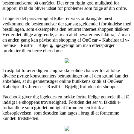
bestemmelserne på området. Det er en rigtig god mulighed for
support, ifald du bliver udsat for problemer som følge af din ordre.
Tillige er det prisværdigt at køber er vaks omkring de mest
vedkommende bestemmelser der gør sig gældende i forbindelse med
bestillingen, som eksempelvis den returret internet shoppen tilsikrer.
Her er det tillige afgørende, at man altid bevarer ens faktura, så man
en anden gang kan påvise sin shopping af OnGear – Kabelrør til v-
bremse – Rustfri – Bøjelig, ligegyldigt om man efterspørger
produkter til en herre eller dame.
Trustpilot forærer dig en lang række solide chancer for at tolke
diverse øvrige konsumenters betragtninger og af den grund kan det
anbefales, at du gennemsøger online butikkens kritik af OnGear –
Kabelrør til v-bremse – Rustfri – Bøjelig forinden du shopper.
Facebook giver dig ligeledes en række fortræffelige genveje til at få
indsigt i e-shoppens troværdighed. Foruden det ser vi faktisk e-
forhandlere som gør det muligt at formulere en kritik af
købsoplevelsen, som desuden kan tages i brug til at fornemme
kundetilfredsheden.