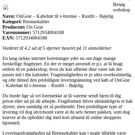
Besøg
webshop
Navn:
OnGear – Kabelrør til v-bremse – Rustfri – Bøjelig
Kategori:
Bremsekabler
Producent:
On Gear
Varenummer:
5712934004188
EAN:
5712934004188
Vurderet til
4.2
ud af 5 stjerner baseret på
11
anmeldelser
En lang række internet forretninger yder nu om dage mange
forskellige fragttyper. En der er meget anvendt er p.t. at få bragt
ordren til en pakkeshop, hvor du kan afhente dine varer når det
passer ind i din kalender. Fragtmuligheden er jo ultra overkommelig,
og ofte tilmed den prisbilligste leveringsløsning ved køb af OnGear
– Kabelrør til v-bremse – Rustfri – Bøjelig.
Du burde lige så vel foretrække at få varerne sendt hjem til dig
privat eller ud på dit arbejde. Fragtformen bliver almindeligvis et hak
dyrere, men samtidig ret så problemfri. Den prisbilligste type af
levering vil dog utvivlsomt være at du selv henter pakken, som dog
kræver at du opholder dig med kort afstand til online shoppens
hjemsted.
Leveringsdygtigheden på Bremsekabler kan i nogle tilfælde være