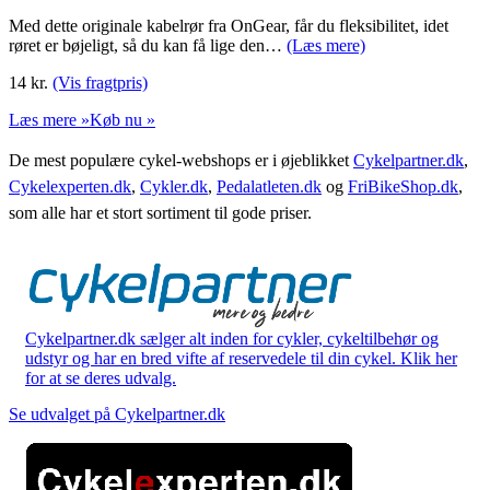
Med dette originale kabelrør fra OnGear, får du fleksibilitet, idet
røret er bøjeligt, så du kan få lige den…
(Læs mere)
14
kr.
(Vis fragtpris)
Læs mere »
Køb nu »
De mest populære cykel-webshops er i øjeblikket
Cykelpartner.dk
,
Cykelexperten.dk
,
Cykler.dk
,
Pedalatleten.dk
og
FriBikeShop.dk
,
som alle har et stort sortiment til gode priser.
Cykelpartner.dk sælger alt inden for cykler, cykeltilbehør og
udstyr og har en bred vifte af reservedele til din cykel. Klik her
for at se deres udvalg.
Se udvalget på Cykelpartner.dk