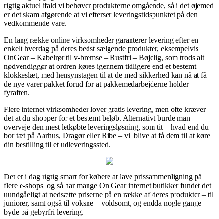
rigtig aktuel ifald vi behøver produkterne omgående, så i det øjemed
er det skam afgørende at vi efterser leveringstidspunktet på den
vedkommende vare.
En lang række online virksomheder garanterer levering efter en
enkelt hverdag på deres bedst sælgende produkter, eksempelvis
OnGear – Kabelrør til v-bremse – Rustfri – Bøjelig, som trods alt
nødvendiggør at ordren køres igennem tidligere end et bestemt
klokkeslæt, med hensynstagen til at de med sikkerhed kan nå at få
de nye varer pakket forud for at pakkemedarbejderne holder
fyraften.
Flere internet virksomheder lover gratis levering, men ofte kræver
det at du shopper for et bestemt beløb. Alternativt burde man
overveje den mest letkøbte leveringsløsning, som tit – hvad end du
bor tæt på Aarhus, Dragør eller Ribe – vil blive at få dem til at køre
din bestilling til et udleveringssted.
Det er i dag rigtig smart for købere at lave prissammenligning på
flere e-shops, og så har mange On Gear internet butikker fundet det
uundgåeligt at nedsætte priserne på en række af deres produkter – til
juniorer, samt også til voksne – voldsomt, og endda nogle gange
byde på gebyrfri levering.