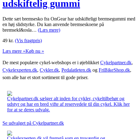
udskiftelig gummi
Dette sæt bremsesko fra OnGear har udskifteligt bremsegummi med
en høj slidstyrke. Du kan anvende bremseskoene på
bremsekl&osla…
(Læs mere)
49
kr.
(Vis fragtpris)
Læs mere »
Køb nu »
De mest populære cykel-webshops er i øjeblikket
Cykelpartner.dk
,
Cykelexperten.dk
,
Cykler.dk
,
Pedalatleten.dk
og
FriBikeShop.dk
,
som alle har et stort sortiment til gode priser.
Cykelpartner.dk sælger alt inden for cykler, cykeltilbehør og
udstyr og har en bred vifte af reservedele til din cykel. Klik her
for at se deres udvalg.
Se udvalget på Cykelpartner.dk
Cykelexperten.dk vil fremstå som en troværdig og