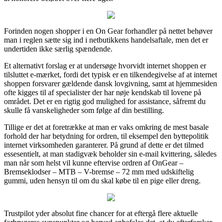
Forinden nogen shopper i en On Gear forhandler på nettet behøver
man i reglen sætte sig ind i netbutikkens handelsaftale, men det er
undertiden ikke særlig spændende.
Et alternativt forslag er at undersøge hvorvidt internet shoppen er
tilsluttet e-mærket, fordi det typisk er en tilkendegivelse af at internet
shoppen forsvarer gældende dansk lovgivning, samt at hjemmesiden
ofte kigges til af specialister der har nøje kendskab til lovene på
området. Det er en rigtig god mulighed for assistance, såfremt du
skulle få vanskeligheder som følge af din bestilling.
Tillige er det at foretrække at man er vaks omkring de mest basale
forhold der har betydning for ordren, til eksempel den byttepolitik
internet virksomheden garanterer. På grund af dette er det tilmed
essesentielt, at man stadigvæk beholder sin e-mail kvittering, således
man når som helst vil kunne eftervise ordren af OnGear –
Bremseklodser – MTB – V-bremse – 72 mm med udskiftelig
gummi, uden hensyn til om du skal købe til en pige eller dreng.
Trustpilot yder absolut fine chancer for at eftergå flere aktuelle