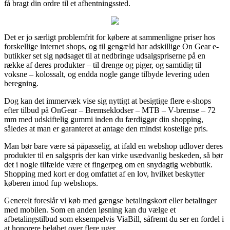
få bragt din ordre til et afhentningssted.
Det er jo særligt problemfrit for købere at sammenligne priser hos
forskellige internet shops, og til gengæld har adskillige On Gear e-
butikker set sig nødsaget til at nedbringe udsalgspriserne på en
række af deres produkter – til drenge og piger, og samtidig til
voksne – kolossalt, og endda nogle gange tilbyde levering uden
beregning.
Dog kan det immervæk vise sig nyttigt at besigtige flere e-shops
efter tilbud på OnGear – Bremseklodser – MTB – V-bremse – 72
mm med udskiftelig gummi inden du færdiggør din shopping,
således at man er garanteret at antage den mindst kostelige pris.
Man bør bare være så påpasselig, at ifald en webshop udlover deres
produkter til en salgspris der kan virke usædvanlig beskeden, så bør
det i nogle tilfælde være et fingerpeg om en snydagtig webbutik.
Shopping med kort er dog omfattet af en lov, hvilket beskytter
køberen imod fup webshops.
Generelt foreslår vi køb med gængse betalingskort eller betalinger
med mobilen. Som en anden løsning kan du vælge et
afbetalingstilbud som eksempelvis ViaBill, såfremt du ser en fordel i
at honorere beløbet over flere uger.