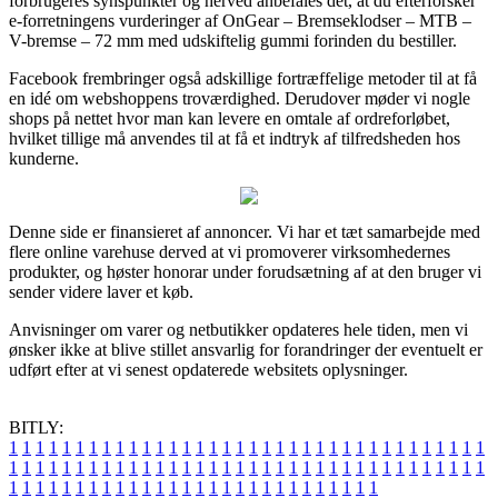
forbrugeres synspunkter og herved anbefales det, at du efterforsker
e-forretningens vurderinger af OnGear – Bremseklodser – MTB –
V-bremse – 72 mm med udskiftelig gummi forinden du bestiller.
Facebook frembringer også adskillige fortræffelige metoder til at få
en idé om webshoppens troværdighed. Derudover møder vi nogle
shops på nettet hvor man kan levere en omtale af ordreforløbet,
hvilket tillige må anvendes til at få et indtryk af tilfredsheden hos
kunderne.
Denne side er finansieret af annoncer. Vi har et tæt samarbejde med
flere online varehuse derved at vi promoverer virksomhedernes
produkter, og høster honorar under forudsætning af at den bruger vi
sender videre laver et køb.
Anvisninger om varer og netbutikker opdateres hele tiden, men vi
ønsker ikke at blive stillet ansvarlig for forandringer der eventuelt er
udført efter at vi senest opdaterede websitets oplysninger.
BITLY:
1
1
1
1
1
1
1
1
1
1
1
1
1
1
1
1
1
1
1
1
1
1
1
1
1
1
1
1
1
1
1
1
1
1
1
1
1
1
1
1
1
1
1
1
1
1
1
1
1
1
1
1
1
1
1
1
1
1
1
1
1
1
1
1
1
1
1
1
1
1
1
1
1
1
1
1
1
1
1
1
1
1
1
1
1
1
1
1
1
1
1
1
1
1
1
1
1
1
1
1