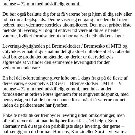
bremse – 72 mm med udskiftelig gummi.
Du bør også beslutte dig for at få varerne bragt hjem til dig selv eller
ud på din arbejdsplads. Denne viser sig en gang i mellem lidt mere
pebret, men ydermere særdeles ukompliceret. Den mest prisbevidste
metode til levering vil dog til enhver tid være at du selv henter
varerne, hvilket forudsætter at du bor nærved netbutikkens lager.
Leveringsdygtigheden på Bremseklodser / Bremsesko til MTB og
Citybikes er naturligvis ualmindeligt aktuel i tilfælde af at vi absolut
skal bruge produktet omgående, og derfor er det tydeligvis
afgørende at vi finder den estimerede leveringstid for den
vedkommende vare.
En hel del e-forretninger giver løfte om 1 dags fragt på de fleste af
deres varer, eksempelvis OnGear – Bremseklodser – MTB – V-
bremse – 72 mm med udskiftelig gummi, men husk at det
forudsætter at ordren køres igennem før et angivent tidspunkt, med
hensynstagen til at de har en chance for at nå at få varerne ordnet
inden de pakkeansatte har fyraften.
Enkelte netbutikker frembyder levering uden omkostninger, men
ofte afkræver det at man indkøber for et fastslået beløb. Som
alternativ må du tage den prisbilligste slags levering, der gerne –
uafhængig om du bor nær Horsens, Korsør eller Sorø – vil være at