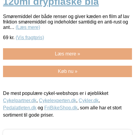
120ml drypflaske blå
Smøremiddel der både renser og giver kæden en film af lav
friktion smøremiddel og indeholder samtidig en anti-rust og
ant…
(Læs mere)
69
kr.
(Vis fragtpris)
Læs mere »
Køb nu »
De mest populære cykel-webshops er i øjeblikket
Cykelpartner.dk
,
Cykelexperten.dk
,
Cykler.dk
,
Pedalatleten.dk
og
FriBikeShop.dk
, som alle har et stort
sortiment til gode priser.