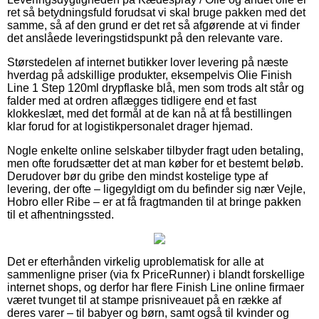
ret så betydningsfuld forudsat vi skal bruge pakken med det
samme, så af den grund er det ret så afgørende at vi finder
det anslåede leveringstidspunkt på den relevante vare.
Størstedelen af internet butikker lover levering på næste
hverdag på adskillige produkter, eksempelvis Olie Finish
Line 1 Step 120ml drypflaske blå, men som trods alt står og
falder med at ordren aflægges tidligere end et fast
klokkeslæt, med det formål at de kan nå at få bestillingen
klar forud for at logistikpersonalet drager hjemad.
Nogle enkelte online selskaber tilbyder fragt uden betaling,
men ofte forudsætter det at man køber for et bestemt beløb.
Derudover bør du gribe den mindst kostelige type af
levering, der ofte – ligegyldigt om du befinder sig nær Vejle,
Hobro eller Ribe – er at få fragtmanden til at bringe pakken
til et afhentningssted.
Det er efterhånden virkelig uproblematisk for alle at
sammenligne priser (via fx PriceRunner) i blandt forskellige
internet shops, og derfor har flere Finish Line online firmaer
været tvunget til at stampe prisniveauet på en række af
deres varer – til babyer og børn, samt også til kvinder og