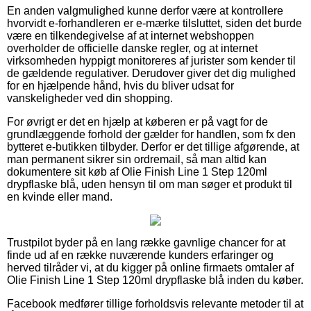
En anden valgmulighed kunne derfor være at kontrollere
hvorvidt e-forhandleren er e-mærke tilsluttet, siden det burde
være en tilkendegivelse af at internet webshoppen
overholder de officielle danske regler, og at internet
virksomheden hyppigt monitoreres af jurister som kender til
de gældende regulativer. Derudover giver det dig mulighed
for en hjælpende hånd, hvis du bliver udsat for
vanskeligheder ved din shopping.
For øvrigt er det en hjælp at køberen er på vagt for de
grundlæggende forhold der gælder for handlen, som fx den
bytteret e-butikken tilbyder. Derfor er det tillige afgørende, at
man permanent sikrer sin ordremail, så man altid kan
dokumentere sit køb af Olie Finish Line 1 Step 120ml
drypflaske blå, uden hensyn til om man søger et produkt til
en kvinde eller mand.
Trustpilot byder på en lang række gavnlige chancer for at
finde ud af en række nuværende kunders erfaringer og
herved tilråder vi, at du kigger på online firmaets omtaler af
Olie Finish Line 1 Step 120ml drypflaske blå inden du køber.
Facebook medfører tillige forholdsvis relevante metoder til at