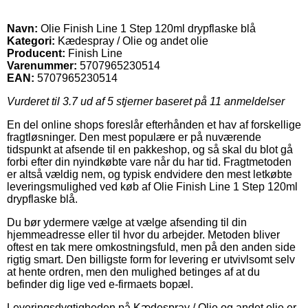
Navn:
Olie Finish Line 1 Step 120ml drypflaske blå
Kategori:
Kædespray / Olie og andet olie
Producent:
Finish Line
Varenummer:
5707965230514
EAN:
5707965230514
Vurderet til
3.7
ud af 5 stjerner baseret på
11
anmeldelser
En del online shops foreslår efterhånden et hav af forskellige
fragtløsninger. Den mest populære er på nuværende
tidspunkt at afsende til en pakkeshop, og så skal du blot gå
forbi efter din nyindkøbte vare når du har tid. Fragtmetoden
er altså vældig nem, og typisk endvidere den mest letkøbte
leveringsmulighed ved køb af Olie Finish Line 1 Step 120ml
drypflaske blå.
Du bør ydermere vælge at vælge afsending til din
hjemmeadresse eller til hvor du arbejder. Metoden bliver
oftest en tak mere omkostningsfuld, men på den anden side
rigtig smart. Den billigste form for levering er utvivlsomt selv
at hente ordren, men den mulighed betinges af at du
befinder dig lige ved e-firmaets bopæl.
Leveringsdygtigheden på Kædespray / Olie og andet olie er