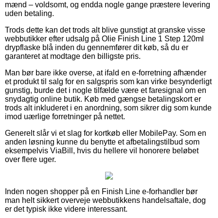
mænd – voldsomt, og endda nogle gange præstere levering
uden betaling.
Trods dette kan det trods alt blive gunstigt at granske visse
webbutikker efter udsalg på Olie Finish Line 1 Step 120ml
drypflaske blå inden du gennemfører dit køb, så du er
garanteret at modtage den billigste pris.
Man bør bare ikke overse, at ifald en e-forretning afhænder
et produkt til salg for en salgspris som kan virke besynderligt
gunstig, burde det i nogle tilfælde være et faresignal om en
snydagtig online butik. Køb med gængse betalingskort er
trods alt inkluderet i en anordning, som sikrer dig som kunde
imod uærlige forretninger på nettet.
Generelt slår vi et slag for kortkøb eller MobilePay. Som en
anden løsning kunne du benytte et afbetalingstilbud som
eksempelvis ViaBill, hvis du hellere vil honorere beløbet
over flere uger.
Inden nogen shopper på en Finish Line e-forhandler bør
man helt sikkert overveje webbutikkens handelsaftale, dog
er det typisk ikke videre interessant.