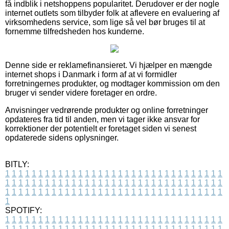
få indblik i netshoppens popularitet. Derudover er der nogle
internet outlets som tilbyder folk at aflevere en evaluering af
virksomhedens service, som lige så vel bør bruges til at
fornemme tilfredsheden hos kunderne.
Denne side er reklamefinansieret. Vi hjælper en mængde
internet shops i Danmark i form af at vi formidler
forretningernes produkter, og modtager kommission om den
bruger vi sender videre foretager en ordre.
Anvisninger vedrørende produkter og online forretninger
opdateres fra tid til anden, men vi tager ikke ansvar for
korrektioner der potentielt er foretaget siden vi senest
opdaterede sidens oplysninger.
BITLY:
1
1
1
1
1
1
1
1
1
1
1
1
1
1
1
1
1
1
1
1
1
1
1
1
1
1
1
1
1
1
1
1
1
1
1
1
1
1
1
1
1
1
1
1
1
1
1
1
1
1
1
1
1
1
1
1
1
1
1
1
1
1
1
1
1
1
1
1
1
1
1
1
1
1
1
1
1
1
1
1
1
1
1
1
1
1
1
1
1
1
1
1
1
1
1
1
1
1
1
1
SPOTIFY:
1
1
1
1
1
1
1
1
1
1
1
1
1
1
1
1
1
1
1
1
1
1
1
1
1
1
1
1
1
1
1
1
1
1
1
1
1
1
1
1
1
1
1
1
1
1
1
1
1
1
1
1
1
1
1
1
1
1
1
1
1
1
1
1
1
1