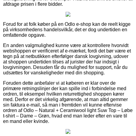
afdrage prisen i flere bidder.
Forud for at folk køber på en Odlo e-shop kan de reelt kigge
på virksomhedens handelsvilkår, det er dog undertiden en
omfattende opgave.
En anden valgmulighed kunne være at kontrollere hvorvidt
webshoppen er verificeret af e-mærket, fordi det bør være et
tegn på at netbutikken efterfølger dansk lovgivning, udover
at shoppen undertiden tilses af jurister der har indsigt i
lovgivningen. Desuden får du mulighed for support, når du
udsættes for vanskeligheder med din shopping.
Foruden dette anbefaler vi at køberen er klar over de
primære retningslinjer der kan spille ind i forbindelse med
ordren, til eksempel hvilken returrettighed shoppen kører
med. Derfor er det virkelig afgørende, at man altid gemmer
sin faktura e-mail, så man i fremtiden vil kunne eftervise
ordren af Odlo – Natural + Ceramiwool light Suw Top – Løbe
t-shirt – Dame – Grøn, hvad end man leder efter en vare til
en mand eller kvinde.