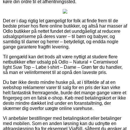
køre din ordre til et afhentningssted.
Det er i dag rigtig let gængeligt for folk at finde frem til de
bedste priser hos flere online butikker, og altså har masser af
Odlo butikker på nettet fundet det uundgåeligt at reducere
udsalgspriserne på deres varer – til børn og babyer, og
samtidig til damer og herrer – betydeligt, og endda nogle
gange garantere fragtfri levering.
Til gengæld kan det trods alt være nyttigt at studere flere
netbutikker efter udsalg på Odlo – Natural + Ceramiwool
light Suw Top – Løbe t-shirt – Dame – Grøn før du handler,
så man er velinformeret til at opnå den laveste pris.
Du bør ikke desto mindre huske på, at i tilfælde af at en
webshop reklamerer varer til salg for en pris der kan virke
helt fantastisk fremragende, burde det mange gange være et
fingerpeg om en falsk e-shop. Køb med betalingskort er ikke
desto mindre dækket ind under en foranstaltning, der
skærmer dig overfor uægte online varehuse.
Vi anbefaler bestillinger med betalingskort eller betalinger
med mobilen. Som en anden løsning kan du udnytte en
afdragsløsning fra for eksempel ViaBill, såfremt du ønsker at