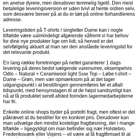
en anelse dyrere, men derudover temmelig ligetil. Den mest
betalelige leveringsversion er uden tvivl at hente ordren selv,
som desværre beroer på at du er tæt på online forhandlerens
adresse.
Leveringstiden på T-shirts / singletter Dame kan i nogle
tilfælde være ualmindeligt afgørende såfremt vi har behov
for dine nye produkter lige om lidt, så herved er det
selvfølgelig aktuelt at man ser den anslåede leveringstid for
det relevante produkt.
En lang række forretninger på nettet garanterer 1 dags
levering på deres bedst sælgende varenumre, eksempelvis
Odlo – Natural + Ceramiwool light Suw Top – Løbe t-shirt –
Dame – Grøn, men vær opmærksom på at det tager
udgangspunkt i at bestillingen gennemføres før et aftalt
tidspunkt, med hensynstagen til at de højst sandsynligt kan
nå at få produktet sendt afsted forinden lagermedarbejderne
har fri.
Enkelte online shops byder på portofri fragt, men oftest er det
påkrævet at du bestiller for en konkret pris. Derudover kan
man udvælge den mindst kostelige fragtløsning, der i mange
tilfælde – ligegyldigt om man befinder sig nær Holstebro,
Frederiksværk eller Vojens – vil være at få fragtfirmaet til at