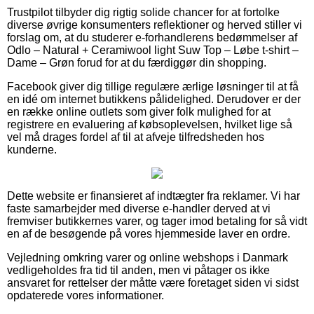
Trustpilot tilbyder dig rigtig solide chancer for at fortolke
diverse øvrige konsumenters reflektioner og herved stiller vi
forslag om, at du studerer e-forhandlerens bedømmelser af
Odlo – Natural + Ceramiwool light Suw Top – Løbe t-shirt –
Dame – Grøn forud for at du færdiggør din shopping.
Facebook giver dig tillige regulære ærlige løsninger til at få
en idé om internet butikkens pålidelighed. Derudover er der
en række online outlets som giver folk mulighed for at
registrere en evaluering af købsoplevelsen, hvilket lige så
vel må drages fordel af til at afveje tilfredsheden hos
kunderne.
Dette website er finansieret af indtægter fra reklamer. Vi har
faste samarbejder med diverse e-handler derved at vi
fremviser butikkernes varer, og tager imod betaling for så vidt
en af de besøgende på vores hjemmeside laver en ordre.
Vejledning omkring varer og online webshops i Danmark
vedligeholdes fra tid til anden, men vi påtager os ikke
ansvaret for rettelser der måtte være foretaget siden vi sidst
opdaterede vores informationer.