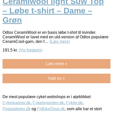
Ceramiwool light Suw Top
– Løbe t-shirt – Dame –
Grøn
Odlos CeramiWool er en basis løbe t-shirt til kvinder.
CeramiWool er lavet med en uld-version af Odlos populære
CeramiCool-garn, den f…
(Læs mere)
191.5
kr.
(Vis fragtpris)
Læs mere »
Køb nu »
De mest populære cykel-webshops er i øjeblikket
Cykelpartner.dk
,
Cykelexperten.dk
,
Cykler.dk
,
Pedalatleten.dk
og
FriBikeShop.dk
, som alle har et stort