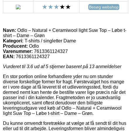
Besøg webshop
Navn:
Odlo – Natural + Ceramiwool light Suw Top – Løbe t-
shirt – Dame – Grøn
Kategori:
T-shirts / singletter Dame
Producent:
Odlo
Varenummer:
7613361124327
EAN:
7613361124327
Vurderet til
3.6
ud af 5 stjerner baseret på
13
anmeldelser
En stor portion online forhandlere yder nu om stunder
diverse forskellige former for fragt. Førstevalget hos mange
er i vore dage at få leveret til et udleveringssted, fordi du
dermed nemt kan hente de bestilte varer lige præcis når det
passer ind i din kalender. Fragtmetoden er jo usædvanlig
ukompliceret, samt oftest derudover den billigste
leveringsudgave ved køb af Odlo – Natural + Ceramiwool
light Suw Top – Løbe t-shirt – Dame – Grøn.
Du kunne omvendt foretrække at vælge at få sendt til dit hus
eller ud til dit arbejde. Leveringsformen bliver almindeligvis