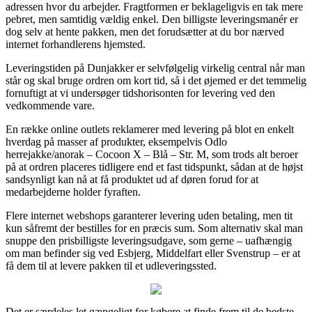
adressen hvor du arbejder. Fragtformen er beklageligvis en tak mere
pebret, men samtidig vældig enkel. Den billigste leveringsmanér er
dog selv at hente pakken, men det forudsætter at du bor nærved
internet forhandlerens hjemsted.
Leveringstiden på Dunjakker er selvfølgelig virkelig central når man
står og skal bruge ordren om kort tid, så i det øjemed er det temmelig
fornuftigt at vi undersøger tidshorisonten for levering ved den
vedkommende vare.
En række online outlets reklamerer med levering på blot en enkelt
hverdag på masser af produkter, eksempelvis Odlo
herrejakke/anorak – Cocoon X – Blå – Str. M, som trods alt beroer
på at ordren placeres tidligere end et fast tidspunkt, sådan at de højst
sandsynligt kan nå at få produktet ud af døren forud for at
medarbejderne holder fyraften.
Flere internet webshops garanterer levering uden betaling, men tit
kun såfremt der bestilles for en præcis sum. Som alternativ skal man
snuppe den prisbilligste leveringsudgave, som gerne – uafhængig
om man befinder sig ved Esbjerg, Middelfart eller Svenstrup – er at
få dem til at levere pakken til et udleveringssted.
Det er særdeles let gængeligt for købere at finde frem til de bedste