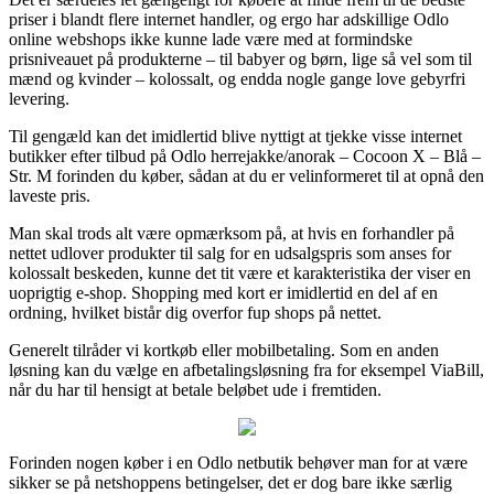
priser i blandt flere internet handler, og ergo har adskillige Odlo
online webshops ikke kunne lade være med at formindske
prisniveauet på produkterne – til babyer og børn, lige så vel som til
mænd og kvinder – kolossalt, og endda nogle gange love gebyrfri
levering.
Til gengæld kan det imidlertid blive nyttigt at tjekke visse internet
butikker efter tilbud på Odlo herrejakke/anorak – Cocoon X – Blå –
Str. M forinden du køber, sådan at du er velinformeret til at opnå den
laveste pris.
Man skal trods alt være opmærksom på, at hvis en forhandler på
nettet udlover produkter til salg for en udsalgspris som anses for
kolossalt beskeden, kunne det tit være et karakteristika der viser en
uoprigtig e-shop. Shopping med kort er imidlertid en del af en
ordning, hvilket bistår dig overfor fup shops på nettet.
Generelt tilråder vi kortkøb eller mobilbetaling. Som en anden
løsning kan du vælge en afbetalingsløsning fra for eksempel ViaBill,
når du har til hensigt at betale beløbet ude i fremtiden.
Forinden nogen køber i en Odlo netbutik behøver man for at være
sikker se på netshoppens betingelser, det er dog bare ikke særlig