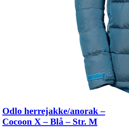
Odlo herrejakke/anorak –
Cocoon X – Blå – Str. M