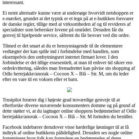
interessant.
Et nemt alternativ kunne være at undersøge hvorvidt netshoppen er
e-mærket, grundet at det typisk er et tegn på at e-butikken forsvarer
de danske regler, tillige med at virksomheden af og til revideres af
specialister som behersker lovene på området. Desuden får du
genvej til hjælpende service, såfremt du får besvær ved din ordre.
Tilmed er det smart at du er hensynstagende til de elementære
vedtægter der kan spille ind i forbindelse med handlen, som
eksempelvis den ombytningsret internet firmaet lover. I den
forbindelse er det tillige essesentielt, at man til enhver tid sikrer ens
ordrekvittering, således man fremadrettet kan påvise sin shopping af
Odlo herrejakke/anorak – Cocoon X – Blå – Str. M, om du leder
efter en vare til en voksen eller et barn.
Trustpilot forærer dig i højeste grad troværdige genveje til at
efterforske diverse nuværende konsumenters domme og på grund af
dette støtter vi, at du iagttager online shoppens bedømmelser af Odlo
herrejakke/anorak – Cocoon X – Blå – Str. M forinden du bestiller.
Facebook indebærer derudover visse hæderlige løsninger til at få
indtryk af online butikkens pålidelighed. Desuden ses nogle online
forretninger hvor folk kan formulere en bedømmelse af deres