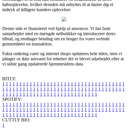
købsoplevelse, hvilket desuden må udnyttes til at danne dig et
indtryk af tidligere kunders oplevelser.
Denne side er finansieret ved hjælp af annoncer. Vi har faste
samarbejder med en mængde netbutikker og introducerer deres
tilbud, og modtager betaling om en bruger fra vores website
gennemfører en transaktion.
Fakta omkring varer og internet shops opdateres hele tiden, men vi
påtager os ikke ansvaret for rettelser der er blevet udarbejdet efter at
vi sidste gang opdaterede hjemmesidens data.
BITLY:
1
1
1
1
1
1
1
1
1
1
1
1
1
1
1
1
1
1
1
1
1
1
1
1
1
1
1
1
1
1
1
1
1
1
1
1
1
1
1
1
1
1
1
1
1
1
1
1
1
1
1
1
1
1
1
1
1
1
1
1
1
1
1
1
1
1
1
1
1
1
1
1
1
1
1
1
1
1
1
1
1
1
1
1
1
1
1
1
1
1
1
1
1
1
1
1
1
1
1
1
SPOTIFY:
1
1
1
1
1
1
1
1
1
1
1
1
1
1
1
1
1
1
1
1
1
1
1
1
1
1
1
1
1
1
1
1
1
1
1
1
1
1
1
1
1
1
1
1
1
1
1
1
1
1
1
1
1
1
1
1
1
1
1
1
1
1
1
1
1
1
1
1
1
1
1
1
1
1
1
1
1
1
1
1
1
1
1
1
1
1
1
1
1
1
1
1
1
1
1
1
1
1
1
1
CUTTLY BIO:
1