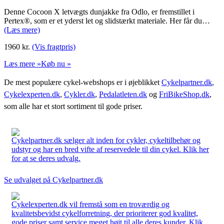
Denne Cocoon X letvægts dunjakke fra Odlo, er fremstillet i
Pertex®, som er et yderst let og slidstærkt materiale. Her får du…
(Læs mere)
1960
kr.
(Vis fragtpris)
Læs mere »
Køb nu »
De mest populære cykel-webshops er i øjeblikket
Cykelpartner.dk
,
Cykelexperten.dk
,
Cykler.dk
,
Pedalatleten.dk
og
FriBikeShop.dk
,
som alle har et stort sortiment til gode priser.
Cykelpartner.dk sælger alt inden for cykler, cykeltilbehør og
udstyr og har en bred vifte af reservedele til din cykel. Klik her
for at se deres udvalg.
Se udvalget på Cykelpartner.dk
Cykelexperten.dk vil fremstå som en troværdig og
kvalitetsbevidst cykelforretning, der prioriterer god kvalitet,
gode priser samt service meget højt til alle deres kunder. Klik