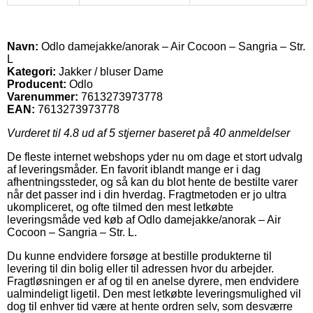
Navn:
Odlo damejakke/anorak – Air Cocoon – Sangria – Str.
L
Kategori:
Jakker / bluser Dame
Producent:
Odlo
Varenummer:
7613273973778
EAN:
7613273973778
Vurderet til
4.8
ud af 5 stjerner baseret på
40
anmeldelser
De fleste internet webshops yder nu om dage et stort udvalg
af leveringsmåder. En favorit iblandt mange er i dag
afhentningssteder, og så kan du blot hente de bestilte varer
når det passer ind i din hverdag. Fragtmetoden er jo ultra
ukompliceret, og ofte tilmed den mest letkøbte
leveringsmåde ved køb af Odlo damejakke/anorak – Air
Cocoon – Sangria – Str. L.
Du kunne endvidere forsøge at bestille produkterne til
levering til din bolig eller til adressen hvor du arbejder.
Fragtløsningen er af og til en anelse dyrere, men endvidere
ualmindeligt ligetil. Den mest letkøbte leveringsmulighed vil
dog til enhver tid være at hente ordren selv, som desværre