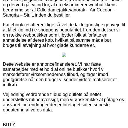
og derved går vi ind for, at du eksaminerer webbutikkens
bedømmelser af Odlo damejakke/anorak – Air Cocoon –
Sangria – Str. L inden du bestiller.
Facebook resulterer i lige så vel de facto gunstige genveje til
at få et kig ind i e-shoppens popularitet. Foruden det ser vi
en række webbutikker som tilbyder folk at forfatte en
anmeldelse af deres køb, hvilket på samme måde bør
bruges til afvejning af hvor glade kunderne er.
Dette website er annoncefinansieret. Vi har faste
samarbejder med et hold af online butikker hvori vi
markedsfører virksomhedernes tilbud, og tager imod
godtgørelse når den bruger vi sender videre realiserer et
indkøb.
Vejledning vedrørende tilbud og outlets på nettet
understøttes rutinemæssigt, men vi ønsker ikke at påtage os
ansvaret for ændringer der er foretaget siden seneste
opdatering af vores data.
BITLY: