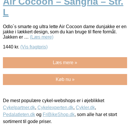
Air Cocoon – Sangria – Str.
L
Odlo´s smarte og ultra lette Air Cocoon dame dunjakke er en
jakke i lækkert design, som du kan bruge til flere formål.
Jakken er …
(Læs mere)
1440
kr.
(Vis fragtpris)
Læs mere »
Køb nu »
De mest populære cykel-webshops er i øjeblikket
Cykelpartner.dk
,
Cykelexperten.dk
,
Cykler.dk
,
Pedalatleten.dk
og
FriBikeShop.dk
, som alle har et stort
sortiment til gode priser.