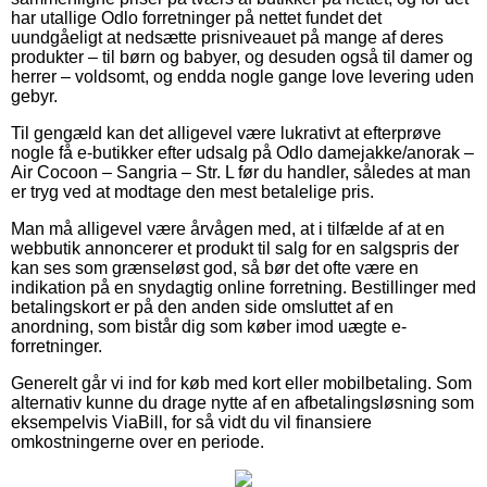
har utallige Odlo forretninger på nettet fundet det
uundgåeligt at nedsætte prisniveauet på mange af deres
produkter – til børn og babyer, og desuden også til damer og
herrer – voldsomt, og endda nogle gange love levering uden
gebyr.
Til gengæld kan det alligevel være lukrativt at efterprøve
nogle få e-butikker efter udsalg på Odlo damejakke/anorak –
Air Cocoon – Sangria – Str. L før du handler, således at man
er tryg ved at modtage den mest betalelige pris.
Man må alligevel være årvågen med, at i tilfælde af at en
webbutik annoncerer et produkt til salg for en salgspris der
kan ses som grænseløst god, så bør det ofte være en
indikation på en snydagtig online forretning. Bestillinger med
betalingskort er på den anden side omsluttet af en
anordning, som bistår dig som køber imod uægte e-
forretninger.
Generelt går vi ind for køb med kort eller mobilbetaling. Som
alternativ kunne du drage nytte af en afbetalingsløsning som
eksempelvis ViaBill, for så vidt du vil finansiere
omkostningerne over en periode.