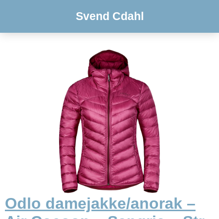
Svend Cdahl
Odlo damejakke/anorak –