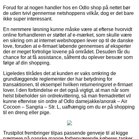
Forud for at nogen handler hos en Odlo shop på nettet bør
de uden tvivl gennemse netshoppens vilkår, dog er det bare
ikke super interessant.
En nemmere løsning kunne måske være at efterse hvorvidt
online forhandleren er støttet af e-mærket, som skulle være
en sikring om at internet webshoppen lever op til de danske
love, foruden at e-firmaet løbende gennemses af eksperter
der er meget fortrolige lovene på området. Desuden får du
chance for at få assistance, såfremt du oplever besvær som
følge af din shopping.
Ligeledes tilrådes det at kunden er vaks omkring de
grundlæggende reglementer der har betydning for
transaktionen, til eksempel hvilken returneringsret e-firmaet
lover. I den forbindelse er det også vigtigt, at man når som
helst bibeholder sin ordrekvittering, så man fremadrettet vil
kunne eftervise sin ordre af Odlo damejakke/anorak – Air
Cocoon – Sangria – Str. L, uafhængig om du er på shopping
til en dreng eller pige.
Trustpilot frembringer tilpas passende genveje til at kigge
nærmere på ganske mange forhenværende køberes tanker