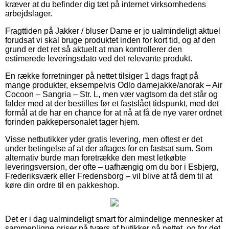
kræver at du befinder dig tæt på internet virksomhedens
arbejdslager.
Fragttiden på Jakker / bluser Dame er jo ualmindeligt aktuel
forudsat vi skal bruge produktet inden for kort tid, og af den
grund er det ret så aktuelt at man kontrollerer den
estimerede leveringsdato ved det relevante produkt.
En række forretninger på nettet tilsiger 1 dags fragt på
mange produkter, eksempelvis Odlo damejakke/anorak – Air
Cocoon – Sangria – Str. L, men vær vagtsom da det står og
falder med at der bestilles før et fastslået tidspunkt, med det
formål at de har en chance for at nå at få de nye varer ordnet
forinden pakkepersonalet tager hjem.
Visse netbutikker yder gratis levering, men oftest er det
under betingelse af at der aftages for en fastsat sum. Som
alternativ burde man foretrække den mest letkøbte
leveringsversion, der ofte – uafhængig om du bor i Esbjerg,
Frederiksværk eller Fredensborg – vil blive at få dem til at
køre din ordre til en pakkeshop.
Det er i dag ualmindeligt smart for almindelige mennesker at
sammenligne priser på tværs af butikker på nettet, og for det