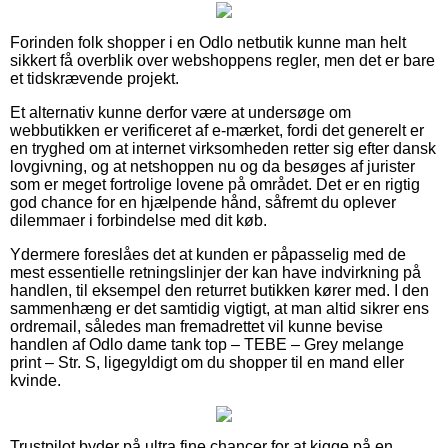
Forinden folk shopper i en Odlo netbutik kunne man helt
sikkert få overblik over webshoppens regler, men det er bare
et tidskrævende projekt.
Et alternativ kunne derfor være at undersøge om
webbutikken er verificeret af e-mærket, fordi det generelt er
en tryghed om at internet virksomheden retter sig efter dansk
lovgivning, og at netshoppen nu og da besøges af jurister
som er meget fortrolige lovene på området. Det er en rigtig
god chance for en hjælpende hånd, såfremt du oplever
dilemmaer i forbindelse med dit køb.
Ydermere foreslåes det at kunden er påpasselig med de
mest essentielle retningslinjer der kan have indvirkning på
handlen, til eksempel den returret butikken kører med. I den
sammenhæng er det samtidig vigtigt, at man altid sikrer ens
ordremail, således man fremadrettet vil kunne bevise
handlen af Odlo dame tank top – TEBE – Grey melange
print – Str. S, ligegyldigt om du shopper til en mand eller
kvinde.
Trustpilot byder på ultra fine chancer for at kigge på en