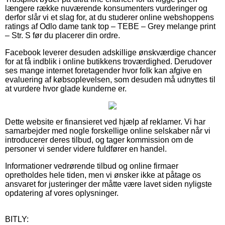
længere række nuværende konsumenters vurderinger og
derfor slår vi et slag for, at du studerer online webshoppens
ratings af Odlo dame tank top – TEBE – Grey melange print
– Str. S før du placerer din ordre.
Facebook leverer desuden adskillige ønskværdige chancer
for at få indblik i online butikkens troværdighed. Derudover
ses mange internet foretagender hvor folk kan afgive en
evaluering af købsoplevelsen, som desuden må udnyttes til
at vurdere hvor glade kunderne er.
Dette website er finansieret ved hjælp af reklamer. Vi har
samarbejder med nogle forskellige online selskaber når vi
introducerer deres tilbud, og tager kommission om de
personer vi sender videre fuldfører en handel.
Informationer vedrørende tilbud og online firmaer
opretholdes hele tiden, men vi ønsker ikke at påtage os
ansvaret for justeringer der måtte være lavet siden nyligste
opdatering af vores oplysninger.
BITLY: