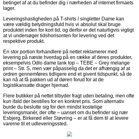
betinget af at du befinder dig i nærheden af internet firmaets
lager.
Leveringshastigheden på T-shirts / singletter Dame kan
være vældig betydningsfuld hvis vi absolut skal bruge
produktet inden for kort tid, og derfor er det naturligvis vigtigt
at vi undersøger tidshorisonten for levering ved det
respektive produkt.
En stor portion forhandlere på nettet reklamerer med
levering på næste hverdag på en række af deres produkter,
eksempelvis Odlo dame tank top – TEBE – Grey melange
print – Str. S, men vær påpasselig da det er afhængig af at
ordren gennemføres tidligere end et givent tidspunkt, så de
kan nå at få pakken ud af døren forud for at de
logistikansatte drager hjemad.
Flere butikker på nettet tilbyder fragt uden betaling, men ofte
kun ifald der bestilles for en konkret pris. Som alternativ
burde du beslutte sig for den mindst kostelige
leveringsmanér, der ofte – uanset om du befinder sig nær
Esbjerg, Birkerød eller Støvring – er at få dem til at levere
varerne til et udleveringssted.