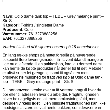
Navn:
Odlo dame tank top – TEBE – Grey melange print –
Str. S
Kategori:
T-shirts / singletter Dame
Producent:
Odlo
Varenummer:
7613273888256
EAN:
7613273888256
Vurderet til
4
ud af 5 stjerner baseret på
19
anmeldelser
En lang række shops på nettet foreslår på nuværende
tidspunkt flere leveringsmåder. En favorit iblandt mange er
lige nu at afsende til en pakkeshop, fordi du dermed nemt
kan hente de købte produkter når der er tid til det. Metoden
er altså super let gængelig, samt tit også den mest
prisbevidste mulighed for fragt ved køb af Odlo dame tank
top – TEBE – Grey melange print – Str. S.
Du bør omvendt tænke over at få varerne bragt til hvor du
bor eller til adressen hvor du arbejder. Fragtmuligheden
bliver beklageligvis en tak mere omkostningsfuld, men
desuden virkelig ligetil. Den billigste fragtmulighed kan ikke
modsiges at være selv at hente pakken, som desværre er