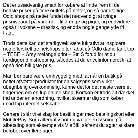
Det er usædvanlig smart for købere at finde frem til de
bedste priser på flere outlets på nettet, og så har utallige
Odlo shops på nettet fundet det nødvendigt at tvinge
prisniveauet på varerne – til drenge og piger, og endvidere
også til voksne – drastisk, og endda nogle gange yde fri
fragt.
Trods dette kan det stadigvæk være lukrativt at inspicere
nogle forskellige netshops efter rabat på Odlo dame tank top
– TEBE – Grey melange print – Str. S forud for at du
færdiggør din shopping, således at du er velinformeret til at
opnå den billigste pris.
Man bør bare være omhyggelig med, at når en butik på
nettet afsætter produkter for en salgspris som virker
ubegribelig overkommelig, kunne det for det meste være et
fingerpeg om en fup online shop. Kortkøb er trods alt dækket
ind under en anordning, hvilket skærmer dig som køber
imod fup internet selskaber.
Generelt slår vi et slag for bestillinger med betalingskort eller
MobilePay. Som alternativ bør du vælge en løsning på
afbetaling som eksempelvis ViaBill, såfremt du agter at klare
beløbet over flere uger.