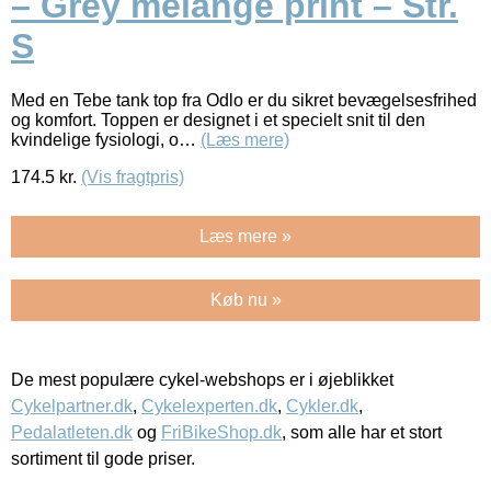
– Grey melange print – Str.
S
Med en Tebe tank top fra Odlo er du sikret bevægelsesfrihed
og komfort. Toppen er designet i et specielt snit til den
kvindelige fysiologi, o…
(Læs mere)
174.5
kr.
(Vis fragtpris)
Læs mere »
Køb nu »
De mest populære cykel-webshops er i øjeblikket
Cykelpartner.dk
,
Cykelexperten.dk
,
Cykler.dk
,
Pedalatleten.dk
og
FriBikeShop.dk
, som alle har et stort
sortiment til gode priser.