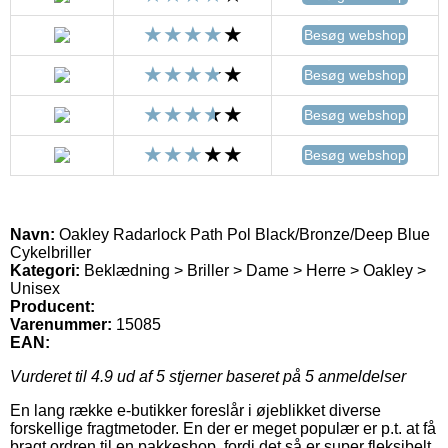
Besøg webshop
Besøg webshop
Besøg webshop
Besøg webshop
Navn:
Oakley Radarlock Path Pol Black/Bronze/Deep Blue
Cykelbriller
Kategori:
Beklædning > Briller > Dame > Herre > Oakley >
Unisex
Producent:
Varenummer:
15085
EAN:
Vurderet til
4.9
ud af 5 stjerner baseret på
5
anmeldelser
En lang række e-butikker foreslår i øjeblikket diverse
forskellige fragtmetoder. En der er meget populær er p.t. at få
bragt ordren til en pakkeshop, fordi det så er super fleksibelt