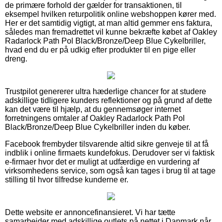
de primære forhold der gælder for transaktionen, til
eksempel hvilken returpolitik online webshoppen kører med.
Her er det samtidig vigtigt, at man altid gemmer ens faktura,
således man fremadrettet vil kunne bekræfte købet af Oakley
Radarlock Path Pol Black/Bronze/Deep Blue Cykelbriller,
hvad end du er på udkig efter produkter til en pige eller
dreng.
Trustpilot genererer ultra hæderlige chancer for at studere
adskillige tidligere kunders reflektioner og på grund af dette
kan det være til hjælp, at du gennemsøger internet
forretningens omtaler af Oakley Radarlock Path Pol
Black/Bronze/Deep Blue Cykelbriller inden du køber.
Facebook frembyder tilsvarende altid sikre genveje til at få
indblik i online firmaets kundefokus. Derudover ser vi faktisk
e-firmaer hvor det er muligt at udfærdige en vurdering af
virksomhedens service, som også kan tages i brug til at tage
stilling til hvor tilfredse kunderne er.
Dette website er annoncefinansieret. Vi har tætte
samarbejder med adskillige outlets på nettet i Danmark når