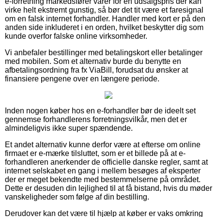
e-forretning markedsfører varer for en udsalgspris der kan
virke helt ekstremt gunstig, så bør det tit være et faresignal
om en falsk internet forhandler. Handler med kort er på den
anden side inkluderet i en orden, hvilket beskytter dig som
kunde overfor falske online virksomheder.
Vi anbefaler bestillinger med betalingskort eller betalinger
med mobilen. Som et alternativ burde du benytte en
afbetalingsordning fra fx ViaBill, forudsat du ønsker at
finansiere pengene over en længere periode.
Inden nogen køber hos en e-forhandler bør de ideelt set
gennemse forhandlerens forretningsvilkår, men det er
almindeligvis ikke super spændende.
Et andet alternativ kunne derfor være at efterse om online
firmaet er e-mærke tilsluttet, som er et billede på at e-
forhandleren anerkender de officielle danske regler, samt at
internet selskabet en gang i mellem besøges af eksperter
der er meget bekendte med bestemmelserne på området.
Dette er desuden din lejlighed til at få bistand, hvis du møder
vanskeligheder som følge af din bestilling.
Derudover kan det være til hjælp at køber er vaks omkring