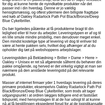
for dig at kunne hente de nyindkøbte produkter når det
passer ind i din hverdag. Denne er jo vældig
hensigtsmæssig, og oftest ydermere den billigste fragttype
ved køb af Oakley Radarlock Path Pol Black/Bronze/Deep
Blue Cykelbriller.
Du bør ligeledes påtænke at få produkterne bragt til din
lejlighed eller til hvor du arbejder. Leveringstypen er af og til
en lille smule mindre prisbillig, men derudover meget enkel.
Den mindst kostelige type af levering vil dog til enhver tid
være at hente pakken selv, hvilket dog afhænger af at du
opholder dig tæt på webshoppens arbejdslager.
Leveringstiden på Beklædning > Briller > Dame > Herre >
Oakley > Unisex er ret så afgørende såfremt du behøver din
pakke omgående, og herved er det virkelig vigtigt at man ser
nærmere på den anslåede leveringstid på det relevante
produkt.
Masser af internet firmaer yder 1 hverdags levering på deres
primære produkter, eksempelvis Oakley Radarlock Path Pol
Black/Bronze/Deep Blue Cykelbriller, som trods alt tager
udgangspunkt i at ordren lægges tidligere end et fastslået
tidspunkt, med hensynstagen til at de har udsigt til at kunne
nå at få bestillingen ekspederet forud for at de logistikansatte