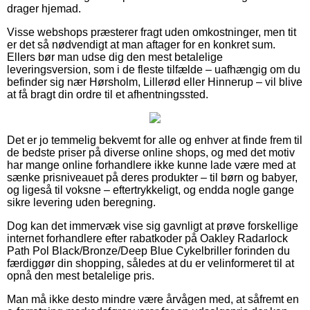
drager hjemad.
Visse webshops præsterer fragt uden omkostninger, men tit
er det så nødvendigt at man aftager for en konkret sum.
Ellers bør man udse dig den mest betalelige
leveringsversion, som i de fleste tilfælde – uafhængig om du
befinder sig nær Hørsholm, Lillerød eller Hinnerup – vil blive
at få bragt din ordre til et afhentningssted.
Det er jo temmelig bekvemt for alle og enhver at finde frem til
de bedste priser på diverse online shops, og med det motiv
har mange online forhandlere ikke kunne lade være med at
sænke prisniveauet på deres produkter – til børn og babyer,
og ligeså til voksne – eftertrykkeligt, og endda nogle gange
sikre levering uden beregning.
Dog kan det immervæk vise sig gavnligt at prøve forskellige
internet forhandlere efter rabatkoder på Oakley Radarlock
Path Pol Black/Bronze/Deep Blue Cykelbriller forinden du
færdiggør din shopping, således at du er velinformeret til at
opnå den mest betalelige pris.
Man må ikke desto mindre være årvågen med, at såfremt en