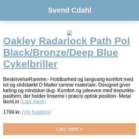
Svend Cdahl
Oakley Radarlock Path Pol
Black/Bronze/Deep Blue
Cykelbriller
BeskrivelseRamme:- Holdbarhed og langvarig komfort med
let og slidstærkt O Matter ramme materiale- Designet giver
køling og mindsker dug- Komfort og ydeevne med trepunkts-
pasform, der holder linserne i præcis optisk position- Metal
ikonLin
(Læs mere)
1799
kr.
(Vis fragtpris)
Læs mere »