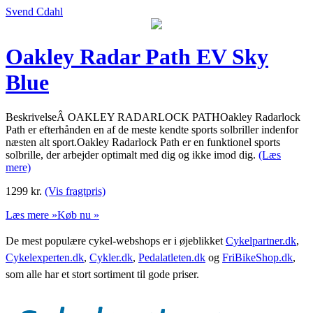
Svend Cdahl
Oakley Radar Path EV Sky
Blue
BeskrivelseÂ OAKLEY RADARLOCK PATHOakley Radarlock
Path er efterhånden en af de meste kendte sports solbriller indenfor
næsten alt sport.Oakley Radarlock Path er en funktionel sports
solbrille, der arbejder optimalt med dig og ikke imod dig.
(Læs
mere)
1299
kr.
(Vis fragtpris)
Læs mere »
Køb nu »
De mest populære cykel-webshops er i øjeblikket
Cykelpartner.dk
,
Cykelexperten.dk
,
Cykler.dk
,
Pedalatleten.dk
og
FriBikeShop.dk
,
som alle har et stort sortiment til gode priser.