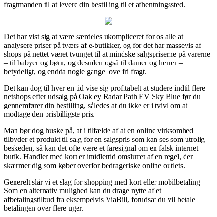
fragtmanden til at levere din bestilling til et afhentningssted.
Det har vist sig at være særdeles ukompliceret for os alle at
analysere priser på tværs af e-butikker, og for det har massevis af
shops på nettet været tvunget til at mindske salgspriserne på varerne
– til babyer og børn, og desuden også til damer og herrer –
betydeligt, og endda nogle gange love fri fragt.
Det kan dog til hver en tid vise sig profitabelt at studere indtil flere
netshops efter udsalg på Oakley Radar Path EV Sky Blue før du
gennemfører din bestilling, således at du ikke er i tvivl om at
modtage den prisbilligste pris.
Man bør dog huske på, at i tilfælde af at en online virksomhed
tilbyder et produkt til salg for en salgspris som kan ses som utrolig
beskeden, så kan det ofte være et faresignal om en falsk internet
butik. Handler med kort er imidlertid omsluttet af en regel, der
skærmer dig som køber overfor bedrageriske online outlets.
Generelt slår vi et slag for shopping med kort eller mobilbetaling.
Som en alternativ mulighed kan du drage nytte af et
afbetalingstilbud fra eksempelvis ViaBill, forudsat du vil betale
betalingen over flere uger.