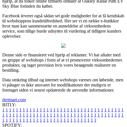
hjælp, at du tolker online firmaets omtaler af Oakley Radar Path EV
Sky Blue forinden du køber.
Facebook leverer også sådan set gode muligheder for at få kendskab
til webshoppens kundetilfredshed. Her ser vi en række e-butikker
hvor man kan sammensætte en anmeldelse af virksomhedens
service, som tillige burde udnyttes til vurdering af tidligere kunders
oplevelser.
Denne side er finansieret ved hjælp af reklamer. Vi har aftaler med
en gruppe af webshops i form af at vi promoverer virksomhedernes
produkter, og tager provision hvis vores besøgende realiserer en
bestilling.
Data omkring tilbud og internet webshops værnes om løbende, men
vi påtager os ikke ansvaret for modifikationer der muligvis er
foretaget siden vi senest opdaterede de anvendte informationer.
derimart.com
BITLY:
1
1
1
1
1
1
1
1
1
1
1
1
1
1
1
1
1
1
1
1
1
1
1
1
1
1
1
1
1
1
1
1
1
1
1
1
1
1
1
1
1
1
1
1
1
1
1
1
1
1
1
1
1
1
1
1
1
1
1
1
1
1
1
1
1
1
1
1
1
1
1
1
1
1
1
1
1
1
1
1
1
1
1
1
1
1
1
1
1
1
1
1
1
1
1
1
1
1
1
1
SPOTIFY: