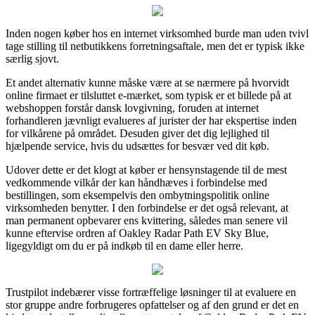
Inden nogen køber hos en internet virksomhed burde man uden tvivl
tage stilling til netbutikkens forretningsaftale, men det er typisk ikke
særlig sjovt.
Et andet alternativ kunne måske være at se nærmere på hvorvidt
online firmaet er tilsluttet e-mærket, som typisk er et billede på at
webshoppen forstår dansk lovgivning, foruden at internet
forhandleren jævnligt evalueres af jurister der har ekspertise inden
for vilkårene på området. Desuden giver det dig lejlighed til
hjælpende service, hvis du udsættes for besvær ved dit køb.
Udover dette er det klogt at køber er hensynstagende til de mest
vedkommende vilkår der kan håndhæves i forbindelse med
bestillingen, som eksempelvis den ombytningspolitik online
virksomheden benytter. I den forbindelse er det også relevant, at
man permanent opbevarer ens kvittering, således man senere vil
kunne eftervise ordren af Oakley Radar Path EV Sky Blue,
ligegyldigt om du er på indkøb til en dame eller herre.
Trustpilot indebærer visse fortræffelige løsninger til at evaluere en
stor gruppe andre forbrugeres opfattelser og af den grund er det en