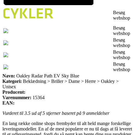
Besøg
webshop
Besøg
webshop
Besøg
webshop
Besøg
webshop
Besøg
webshop
Navn:
Oakley Radar Path EV Sky Blue
Kategori:
Beklædning > Briller > Dame > Herre > Oakley >
Unisex
Producent:
Varenummer:
15364
EAN:
Vurderet til
3.5
ud af 5 stjerner baseret på
9
anmeldelser
En lang række online shops frembyder til alt held mange forskellige
leveringsmodeller. En af de mest populære er nu til dags at få leveret
til et udleveringssted, fordi du så nemt kan hente dine nye produkter