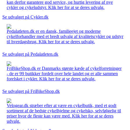
kan derfor garantere god service, og hurtig levering af nye
cykler og cykeludstyr. Klik her for at se deres udvalg.
Se udvalget på Cykler.dk
Pedalatleten.dk er en dansk, familieejet og moderne
cykelforhandler med et bredt udvalg af kvalitetscykler og udstyr
til hverdagsbrug. Klik her for at se deres udvalg.
Se udvalget på Pedalatleten.dk
FriBikeShop.dk er Danmarks største kæde af cykelforretninger
- de er 99 butikker fordelt over hele landet og er alle sammen
forelsket i cykler. Klik her for at se deres udvalg.
Se udvalget på FriBikeShop.dk
Velogear.dk stræber efter at være en cykelbutik, med et godt
sortiment af de bedste cykelhjelme og cykelsko, selvfølgelig til
priser hvor de fleste kan være med. Klik her for at se deres
udvalg.