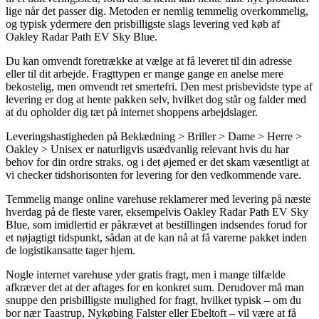
lige når det passer dig. Metoden er nemlig temmelig overkommelig,
og typisk ydermere den prisbilligste slags levering ved køb af
Oakley Radar Path EV Sky Blue.
Du kan omvendt foretrække at vælge at få leveret til din adresse
eller til dit arbejde. Fragttypen er mange gange en anelse mere
bekostelig, men omvendt ret smertefri. Den mest prisbevidste type af
levering er dog at hente pakken selv, hvilket dog står og falder med
at du opholder dig tæt på internet shoppens arbejdslager.
Leveringshastigheden på Beklædning > Briller > Dame > Herre >
Oakley > Unisex er naturligvis usædvanlig relevant hvis du har
behov for din ordre straks, og i det øjemed er det skam væsentligt at
vi checker tidshorisonten for levering for den vedkommende vare.
Temmelig mange online varehuse reklamerer med levering på næste
hverdag på de fleste varer, eksempelvis Oakley Radar Path EV Sky
Blue, som imidlertid er påkrævet at bestillingen indsendes forud for
et nøjagtigt tidspunkt, sådan at de kan nå at få varerne pakket inden
de logistikansatte tager hjem.
Nogle internet varehuse yder gratis fragt, men i mange tilfælde
afkræver det at der aftages for en konkret sum. Derudover må man
snuppe den prisbilligste mulighed for fragt, hvilket typisk – om du
bor nær Taastrup, Nykøbing Falster eller Ebeltoft – vil være at få