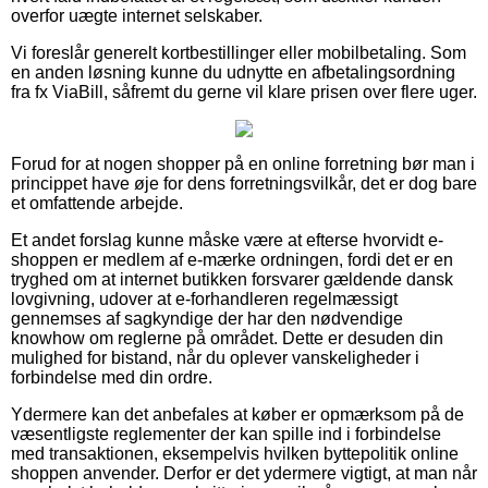
overfor uægte internet selskaber.
Vi foreslår generelt kortbestillinger eller mobilbetaling. Som
en anden løsning kunne du udnytte en afbetalingsordning
fra fx ViaBill, såfremt du gerne vil klare prisen over flere uger.
Forud for at nogen shopper på en online forretning bør man i
princippet have øje for dens forretningsvilkår, det er dog bare
et omfattende arbejde.
Et andet forslag kunne måske være at efterse hvorvidt e-
shoppen er medlem af e-mærke ordningen, fordi det er en
tryghed om at internet butikken forsvarer gældende dansk
lovgivning, udover at e-forhandleren regelmæssigt
gennemses af sagkyndige der har den nødvendige
knowhow om reglerne på området. Dette er desuden din
mulighed for bistand, når du oplever vanskeligheder i
forbindelse med din ordre.
Ydermere kan det anbefales at køber er opmærksom på de
væsentligste reglementer der kan spille ind i forbindelse
med transaktionen, eksempelvis hvilken byttepolitik online
shoppen anvender. Derfor er det ydermere vigtigt, at man når