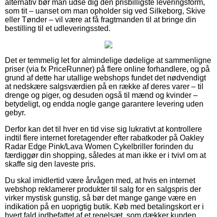
alternativ bør man udse dig den prisbilligste leveringsform,
som tit – uanset om man opholder sig ved Silkeborg, Skive
eller Tønder – vil være at få fragtmanden til at bringe din
bestilling til et udleveringssted.
Det er temmelig let for almindelige dødelige at sammenligne
priser (via fx PriceRunner) på flere online forhandlere, og på
grund af dette har utallige webshops fundet det nødvendigt
at nedskære salgsværdien på en række af deres varer – til
drenge og piger, og desuden også til mænd og kvinder –
betydeligt, og endda nogle gange garantere levering uden
gebyr.
Derfor kan det til hver en tid vise sig lukrativt at kontrollere
indtil flere internet foretagender efter rabatkoder på Oakley
Radar Edge Pink/Lava Women Cykelbriller forinden du
færdiggør din shopping, således at man ikke er i tvivl om at
skaffe sig den laveste pris.
Du skal imidlertid være årvågen med, at hvis en internet
webshop reklamerer produkter til salg for en salgspris der
virker mystisk gunstig, så bør det mange gange være en
indikation på en uoprigtig butik. Køb med betalingskort er i
hvert fald indbefattet af et regelsæt, som dækker kunden