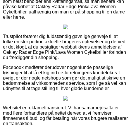
som helst beholder ens kvitteringsmail, så man senere kan
påvise købet af Oakley Radar Edge Pink/Lava Women
Cykelbriller, uafhængig om man er på shopping til en dame
eller herre.
Trustpilot forærer dig fuldstændig gavnlige genveje til at
tolke en stor portion aktuelle brugeres oplevelser og derved
er det klogt, at du besigtiger webbutikkens anmeldelser af
Oakley Radar Edge Pink/Lava Women Cykelbriller forinden
du færdiggør din shopping.
Facebook medfører derudover nogenlunde passelige
løsninger til at få et kig ind i e-forretningens kundefokus. I
øvrigt er der nogle netshops som gør det muligt at skrive en
bedømmelse af virksomhedens service, som lige så vel kan
udnyttes til at tage stilling til hvor glade kunderne er.
Websitet er reklamefinansieret. Vi har samarbejdsaftaler
med flere forhandlere på nettet derved at vi fremviser
firmaernes tilbud, og får betaling når vores brugere realiserer
en transaktion.