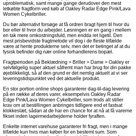
uproblematisk, samt mange gange derudover den mest
letkøbte fragtform ved køb af Oakley Radar Edge Pink/Lava
Women Cykelbriller.
Du bør alternativt forsøge at få ordren bragt hjem til hvor du
bor eller til hvor du arbejder. Løsningen er en gang i mellem
en tak mere omkostningsfuld, men endda ret ligetil. Den
mest prisbevidste fragtmetode vil dog i de fleste tilfælde
være at hente produkterne selv, men det er betinget af at du
fysisk befinder dig nær online forhandlerens bopæl.
Fragtperioden på Beklædning > Briller > Dame > Oakley er
selvfølgelig super aktuel såfremt man har brug for din pakke
øjeblikkeligt, så af den grund er det nemlig aktuelt at vi ser
leveringstidspunktet ved det aktuelle produkt.
En stor portion online shops garanterer dag-til-dag levering
på en række af deres varer, eksempelvis Oakley Radar
Edge Pink/Lava Women Cykelbriller, som trods alt stiller
krav om at bestillingen anbringes tidligere end et fastsat
klokkeslæt, sådan at de har en chance for at nå at få varerne
fikset inden lagermedarbejderne holder fyraften.
Enkelte internet varehuse garanterer fri fragt, men i mange
tilfælde kun hvis man køber for en bestemt sum. Som