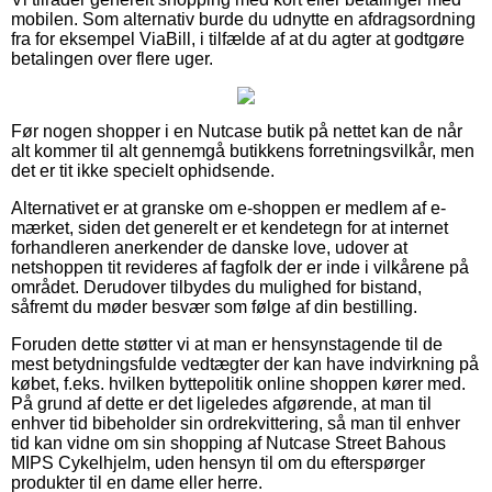
mobilen. Som alternativ burde du udnytte en afdragsordning
fra for eksempel ViaBill, i tilfælde af at du agter at godtgøre
betalingen over flere uger.
Før nogen shopper i en Nutcase butik på nettet kan de når
alt kommer til alt gennemgå butikkens forretningsvilkår, men
det er tit ikke specielt ophidsende.
Alternativet er at granske om e-shoppen er medlem af e-
mærket, siden det generelt er et kendetegn for at internet
forhandleren anerkender de danske love, udover at
netshoppen tit revideres af fagfolk der er inde i vilkårene på
området. Derudover tilbydes du mulighed for bistand,
såfremt du møder besvær som følge af din bestilling.
Foruden dette støtter vi at man er hensynstagende til de
mest betydningsfulde vedtægter der kan have indvirkning på
købet, f.eks. hvilken byttepolitik online shoppen kører med.
På grund af dette er det ligeledes afgørende, at man til
enhver tid bibeholder sin ordrekvittering, så man til enhver
tid kan vidne om sin shopping af Nutcase Street Bahous
MIPS Cykelhjelm, uden hensyn til om du efterspørger
produkter til en dame eller herre.