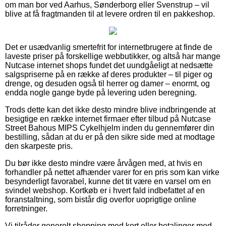
om man bor ved Aarhus, Sønderborg eller Svenstrup – vil
blive at få fragtmanden til at levere ordren til en pakkeshop.
Det er usædvanlig smertefrit for internetbrugere at finde de
laveste priser på forskellige webbutikker, og altså har mange
Nutcase internet shops fundet det uundgåeligt at nedsætte
salgspriserne på en række af deres produkter – til piger og
drenge, og desuden også til herrer og damer – enormt, og
endda nogle gange byde på levering uden beregning.
Trods dette kan det ikke desto mindre blive indbringende at
besigtige en række internet firmaer efter tilbud på Nutcase
Street Bahous MIPS Cykelhjelm inden du gennemfører din
bestilling, sådan at du er på den sikre side med at modtage
den skarpeste pris.
Du bør ikke desto mindre være årvågen med, at hvis en
forhandler på nettet afhænder varer for en pris som kan virke
besynderligt favorabel, kunne det tit være en varsel om en
svindel webshop. Kortkøb er i hvert fald indbefattet af en
foranstaltning, som bistår dig overfor uoprigtige online
forretninger.
Vi tilråder generelt shopping med kort eller betalinger med