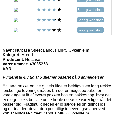
Besøg webshop
Besøg webshop
Besøg webshop
Navn:
Nutcase Street Bahous MIPS Cykelhjelm
Kategori:
Mænd
Producent:
Nutcase
Varenummer:
43035253
EAN:
Vurderet til
4.3
ud af 5 stjerner baseret på
8
anmeldelser
En lang række online outlets tildeler heldigvis en lang række
forskellige leveringsmåder. En der er meget populær er i
vore dage at få afleveret pakken hos en pakkeshop, hvor det
er meget fleksibelt at kunne hente de købte varer lige når det
passer dig. Fragtmuligheden er jo særdeles gnidningsløs,
og endda derudover den prisbilligste leveringsmanér ved
køb af Nutcase Street Bahous MIPS Cykelhjelm.