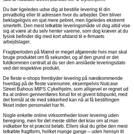
Du bør ligeledes udse dig at bestille levering til din
privatbolig eller til adressen hvor du arbejder. Den bliver
beklageligvis en sjat mere pebret, men ligeledes ekstremt
smertefri. Den mest letkøbte leveringsmåde vil dog altid vise
sig at være at du selv henter varerne, som dog kræver at du
fysisk befinder dig med kort afstand til e-firmaets
arbejdslager.
Fragtperioden på Mænd er meget afgørende hvis man skal
bruge produktet om få sekunder, og af den grund er det
fuldkommen centralt at du ser den anslåede leveringsdato
ved det respektive produkt.
De fleste e-shops frembyder levering på næstkommende
hverdag på de fleste varenumre, eksempelvis Nutcase
Street Bahous MIPS Cykelhjelm, som alligevel er regnet ud
fra at ordren gennemføres forud for et givent tidspunkt, med
det formål at de med sikkerhed kan nå at få bestillingen
fikset inden personalet har fri.
Nogle enkelte online virksomheder lover levering uden
beregning, men for det meste stiller det krav om at man
indkøber for et præcist beløb. Ellers skal du gribe den mest
letkøbte fragtform, hvilket mange gange – uden hensyn til