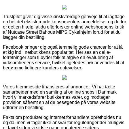
Trustpilot giver dig visse ønskværdige genveje til at iagttage
en hel del eksisterende konsumenters anmeldelser og derfor
er det en hjælp, at du efterforsker online webshoppens kritik
af Nutcase Street Bahous MIPS Cykelhjelm forud for at du
lægger din bestilling.
Facebook bringer dig også temmelig gode chancer for at få
et kig ind i netbutikkens popularitet. Her ses en del e-
forretninger som tilbyder folk at afgive en evaluering af
virksomhedens service, hvilket ligeledes bør anvendes til at
bedømme tidligere kunders oplevelser.
Vores hjemmeside finansieres af annoncer. Vi har tætte
samarbejder med en samling af online shops i Danmark
hvori vi markedsfører butikkernes varer, og modtager
provision såfremt en af de besøgende på vores website
udfører en bestilling.
Fakta om produkter og internet forhandlere opretholdes nu
og da, men vi tager ikke ansvar for reguleringer der muligvis
er lavet siden vi sidste gang opdaterede sidens