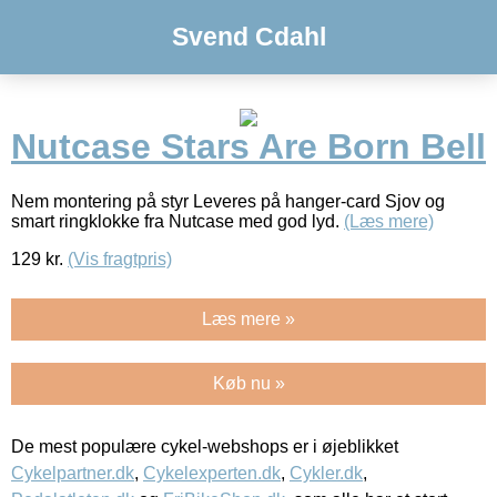
Svend Cdahl
Nutcase Stars Are Born Bell
Nem montering på styr Leveres på hanger-card Sjov og
smart ringklokke fra Nutcase med god lyd.
(Læs mere)
129
kr.
(Vis fragtpris)
Læs mere »
Køb nu »
De mest populære cykel-webshops er i øjeblikket
Cykelpartner.dk
,
Cykelexperten.dk
,
Cykler.dk
,