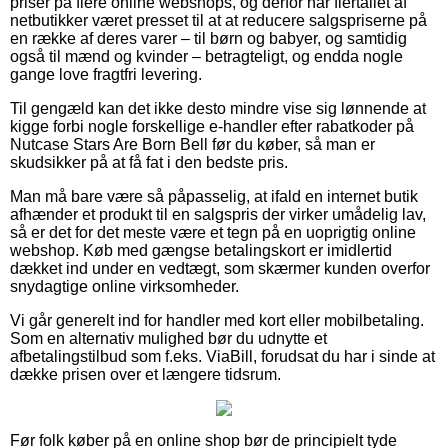
priser på flere online webshops, og derfor har flertallet af
netbutikker været presset til at at reducere salgspriserne på
en række af deres varer – til børn og babyer, og samtidig
også til mænd og kvinder – betragteligt, og endda nogle
gange love fragtfri levering.
Til gengæld kan det ikke desto mindre vise sig lønnende at
kigge forbi nogle forskellige e-handler efter rabatkoder på
Nutcase Stars Are Born Bell før du køber, så man er
skudsikker på at få fat i den bedste pris.
Man må bare være så påpasselig, at ifald en internet butik
afhænder et produkt til en salgspris der virker umådelig lav,
så er det for det meste være et tegn på en uoprigtig online
webshop. Køb med gængse betalingskort er imidlertid
dækket ind under en vedtægt, som skærmer kunden overfor
snydagtige online virksomheder.
Vi går generelt ind for handler med kort eller mobilbetaling.
Som en alternativ mulighed bør du udnytte et
afbetalingstilbud som f.eks. ViaBill, forudsat du har i sinde at
dække prisen over et længere tidsrum.
Før folk køber på en online shop bør de principielt tyde