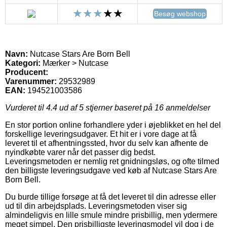
Besøg webshop
Navn:
Nutcase Stars Are Born Bell
Kategori:
Mærker > Nutcase
Producent:
Varenummer:
29532989
EAN:
194521003586
Vurderet til
4.4
ud af 5 stjerner baseret på
16
anmeldelser
En stor portion online forhandlere yder i øjeblikket en hel del
forskellige leveringsudgaver. Et hit er i vore dage at få
leveret til et afhentningssted, hvor du selv kan afhente de
nyindkøbte varer når det passer dig bedst.
Leveringsmetoden er nemlig ret gnidningsløs, og ofte tilmed
den billigste leveringsudgave ved køb af Nutcase Stars Are
Born Bell.
Du burde tillige forsøge at få det leveret til din adresse eller
ud til din arbejdsplads. Leveringsmetoden viser sig
almindeligvis en lille smule mindre prisbillig, men ydermere
meget simpel. Den prisbilligste leveringsmodel vil dog i de