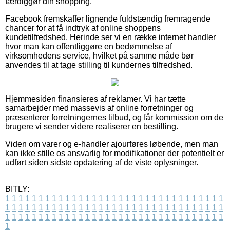
færdiggør din shopping.
Facebook fremskaffer lignende fuldstændig fremragende
chancer for at få indtryk af online shoppens
kundetilfredshed. Herinde ser vi en række internet handler
hvor man kan offentliggøre en bedømmelse af
virksomhedens service, hvilket på samme måde bør
anvendes til at tage stilling til kundernes tilfredshed.
Hjemmesiden finansieres af reklamer. Vi har tætte
samarbejder med massevis af online forretninger og
præsenterer forretningernes tilbud, og får kommission om de
brugere vi sender videre realiserer en bestilling.
Viden om varer og e-handler ajourføres løbende, men man
kan ikke stille os ansvarlig for modifikationer der potentielt er
udført siden sidste opdatering af de viste oplysninger.
BITLY:
1
1
1
1
1
1
1
1
1
1
1
1
1
1
1
1
1
1
1
1
1
1
1
1
1
1
1
1
1
1
1
1
1
1
1
1
1
1
1
1
1
1
1
1
1
1
1
1
1
1
1
1
1
1
1
1
1
1
1
1
1
1
1
1
1
1
1
1
1
1
1
1
1
1
1
1
1
1
1
1
1
1
1
1
1
1
1
1
1
1
1
1
1
1
1
1
1
1
1
1