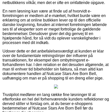
netbutikkens vilkår, men det er ofte en omfattende opgave.
En nem løsning kan være at finde ud af hvorvidt e-
forretningen er medlem af e-mærket, hvilket burde være en
erklæring om at online butikken lever op til den officielle
danske lovgivning, foruden at internet forretningen løbende
ses til af eksperter som er meget fortrolige de gældende
bestemmelser. Derudover giver det dig genvej til en
hjælpende hånd, for så vidt du oplever vanskeligheder i
processen med dit indkøb.
Udover dette er det anbefalelsesværdigt at kunden er klar
over de fundamentale retningslinjer der influerer på
transaktionen, for eksempel den ombytningsret e-
forhandleren har. I den relation er det desuden afgørende, at
man til enhver tid bibeholder sin faktura, så man altid kan
dokumentere handlen af Nutcase Stars Are Born Bell,
uafhængig om man er på shopping til en dreng eller pige.
Trustpilot medfører en lang række fine løsninger til at
efterforske en hel del forhenværende kunders reflektioner og
derved stiller vi forslag om, at du beser e-shoppens
bedømmelser af Nutcase Stars Are Born Bell før du