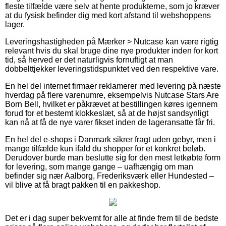
fleste tilfælde være selv at hente produkterne, som jo kræver
at du fysisk befinder dig med kort afstand til webshoppens
lager.
Leveringshastigheden på Mærker > Nutcase kan være rigtig
relevant hvis du skal bruge dine nye produkter inden for kort
tid, så herved er det naturligvis fornuftigt at man
dobbelttjekker leveringstidspunktet ved den respektive vare.
En hel del internet firmaer reklamerer med levering på næste
hverdag på flere varenumre, eksempelvis Nutcase Stars Are
Born Bell, hvilket er påkrævet at bestillingen køres igennem
forud for et bestemt klokkeslæt, så at de højst sandsynligt
kan nå at få de nye varer fikset inden de lageransatte får fri.
En hel del e-shops i Danmark sikrer fragt uden gebyr, men i
mange tilfælde kun ifald du shopper for et konkret beløb.
Derudover burde man beslutte sig for den mest letkøbte form
for levering, som mange gange – uafhængig om man
befinder sig nær Aalborg, Frederiksværk eller Hundested –
vil blive at få bragt pakken til en pakkeshop.
Det er i dag super bekvemt for alle at finde frem til de bedste