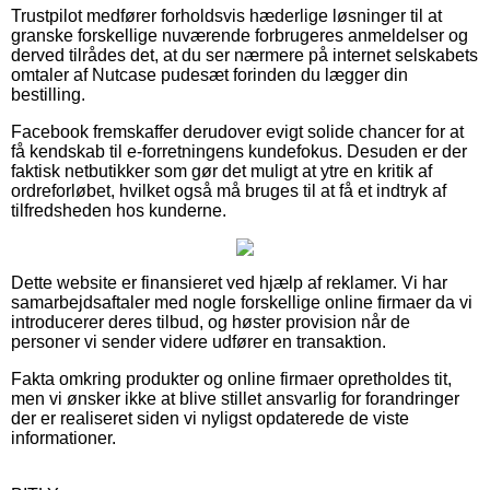
Trustpilot medfører forholdsvis hæderlige løsninger til at
granske forskellige nuværende forbrugeres anmeldelser og
derved tilrådes det, at du ser nærmere på internet selskabets
omtaler af Nutcase pudesæt forinden du lægger din
bestilling.
Facebook fremskaffer derudover evigt solide chancer for at
få kendskab til e-forretningens kundefokus. Desuden er der
faktisk netbutikker som gør det muligt at ytre en kritik af
ordreforløbet, hvilket også må bruges til at få et indtryk af
tilfredsheden hos kunderne.
Dette website er finansieret ved hjælp af reklamer. Vi har
samarbejdsaftaler med nogle forskellige online firmaer da vi
introducerer deres tilbud, og høster provision når de
personer vi sender videre udfører en transaktion.
Fakta omkring produkter og online firmaer opretholdes tit,
men vi ønsker ikke at blive stillet ansvarlig for forandringer
der er realiseret siden vi nyligst opdaterede de viste
informationer.