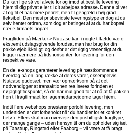
Du kan lige så vel afveje for og imod at bestille levering
hjem til dig privat eller til dit arbejdes adresse. Denne bliver
af og til et hak mere pebret, men til gengæld i høj grad
fleksibel. Den mest prisbevidste leveringstype er dog at du
selv henter ordren, som dog er betinget af at du har bopæl
nær e-firmaets bopæl.
Fragttiden på Mærker > Nutcase kan i nogle tilfælde være
ekstremt udslagsgivende forudsat man har brug for din
pakke øjeblikkeligt, og derfor er det rigtig væsentligt at du
kigger nærmere på tidshorisonten for levering for den
respektive vare.
En del e-shops garanterer levering på næstkommende
hverdag på en lang række af deres varer, eksempelvis
Nutcase pudesæt, men vær opmærksom på at det
nødvendiggør at transaktionen realiseres forinden et
nøjagtigt tidspunkt, så de har mulighed for at nå at få pakken
hen til fragtfirmaet før lagermedarbejderne tager hjem.
Indtil flere webshops præsterer portofri levering, men
undertiden er det forbeholdt når du handler for et konkret
beløb. Ellers skal man overveje den prisbilligste fragttype,
der mange gange – uden hensyn til om du opholder sig tæt
på Taastrup, Ringsted eller Faaborg – vil være at få bragt