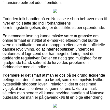
finansiere beløbet ude i fremtiden.
Forinden folk handler på en Nutcase e-shop behøver man til
hver en tid sætte sig ind i forhandlerens
forretningsbetingelser, dog er det tit ikke super spændende.
En nemmere løsning kunne måske være at granske om
online firmaet er støttet af e-mærket, eftersom det burde
være en indikation om at e-shoppen efterlever den officielle
danske lovgivning, og at internet butikken undertiden
evalueres af fagmænd der har meget erfaring med de
gældende regulativer. Det er en rigtig god mulighed for en
hjælpende hånd, såfremt du forvoldes problemer i
forbindelse med dit indkøb.
Ydermere er det smart at man er obs på de grundlæggende
betingelser der influerer på købet, som eksempelvis hvilken
byttepolitik shoppen lover. I relation til det er det tilmed
vigtigt, at man til enhver tid gemmer ens faktura e-mail,
således man senere vil kunne bevidne handlen af Nutcase
pudesæt, om man er på gaveindkøb til en pige eller dreng.