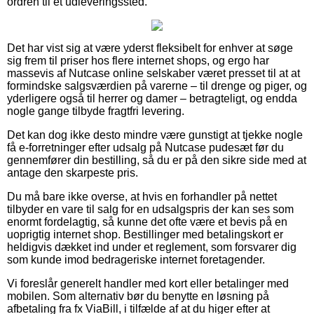
ordren til et udleveringssted.
Det har vist sig at være yderst fleksibelt for enhver at søge
sig frem til priser hos flere internet shops, og ergo har
massevis af Nutcase online selskaber været presset til at at
formindske salgsværdien på varerne – til drenge og piger, og
yderligere også til herrer og damer – betragteligt, og endda
nogle gange tilbyde fragtfri levering.
Det kan dog ikke desto mindre være gunstigt at tjekke nogle
få e-forretninger efter udsalg på Nutcase pudesæt før du
gennemfører din bestilling, så du er på den sikre side med at
antage den skarpeste pris.
Du må bare ikke overse, at hvis en forhandler på nettet
tilbyder en vare til salg for en udsalgspris der kan ses som
enormt fordelagtig, så kunne det ofte være et bevis på en
uoprigtig internet shop. Bestillinger med betalingskort er
heldigvis dækket ind under et reglement, som forsvarer dig
som kunde imod bedrageriske internet foretagender.
Vi foreslår generelt handler med kort eller betalinger med
mobilen. Som alternativ bør du benytte en løsning på
afbetaling fra fx ViaBill, i tilfælde af at du higer efter at