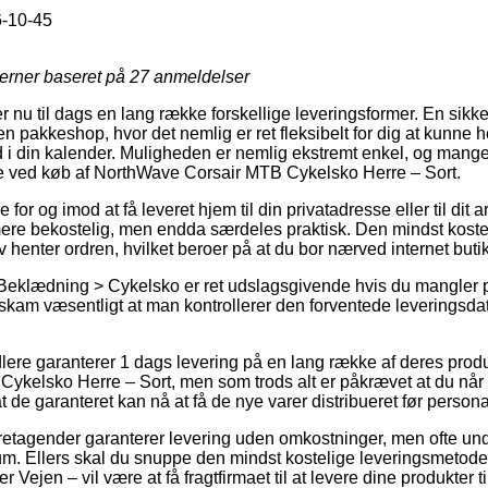
-10-45
jerner baseret på
27
anmeldelser
er nu til dags en lang række forskellige leveringsformer. En sikker
n pakkeshop, hvor det nemlig er ret fleksibelt for dig at kunne he
d i din kalender. Muligheden er nemlig ekstremt enkel, og man
ype ved køb af NorthWave Corsair MTB Cykelsko Herre – Sort.
for og imod at få leveret hjem til din privatadresse eller til dit
ere bekostelig, men endda særdeles praktisk. Den mindst kostelig
v henter ordren, hvilket beroer på at du bor nærved internet buti
 Beklædning > Cykelsko er ret udslagsgivende hvis du mangler
 skam væsentligt at man kontrollerer den forventede leverings
dlere garanterer 1 dags levering på en lang række af deres prod
kelsko Herre – Sort, men som trods alt er påkrævet at du når at
at de garanteret kan nå at få de nye varer distribueret før person
oretagender garanterer levering uden omkostninger, men ofte und
sum. Ellers skal du snuppe den mindst kostelige leveringsmetode,
 Vejen – vil være at få fragtfirmaet til at levere dine produkter t