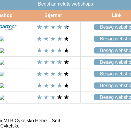
Bedst anmeldte webshops
bshop
Stjerner
Link
Besøg websh
Besøg websh
Besøg websh
Besøg websh
Besøg websh
Besøg websh
Besøg websh
r MTB Cykelsko Herre – Sort
 Cykelsko