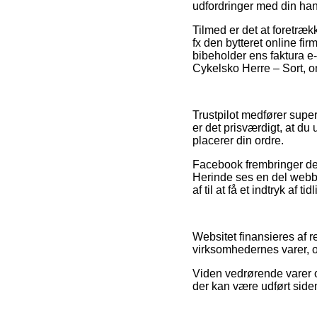
udfordringer med din han
Tilmed er det at foretræ
fx den bytteret online f
bibeholder ens faktura 
Cykelsko Herre – Sort, om
Trustpilot medfører super
er det prisværdigt, at du
placerer din ordre.
Facebook frembringer der
Herinde ses en del webbu
af til at få et indtryk af t
Websitet finansieres af 
virksomhedernes varer, o
Viden vedrørende varer og
der kan være udført siden