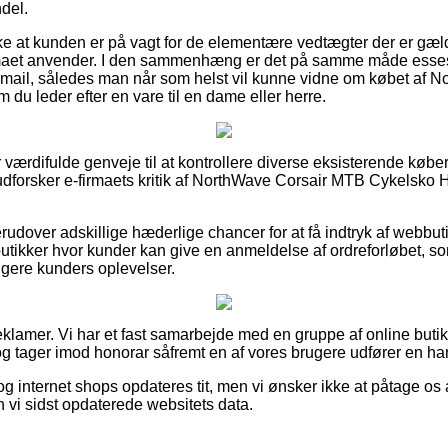
del.
kke at kunden er på vagt for de elementære vedtægter der er gæ
irmaet anvender. I den sammenhæng er det på samme måde essese
e-mail, således man når som helst vil kunne vidne om købet af
 du leder efter en vare til en dame eller herre.
 værdifulde genveje til at kontrollere diverse eksisterende køber
 udforsker e-firmaets kritik af NorthWave Corsair MTB Cykelsko 
udover adskillige hæderlige chancer for at få indtryk af webbut
tikker hvor kunder kan give en anmeldelse af ordreforløbet, s
idligere kunders oplevelser.
reklamer. Vi har et fast samarbejde med en gruppe af online buti
g tager imod honorar såfremt en af vores brugere udfører en ha
 internet shops opdateres tit, men vi ønsker ikke at påtage os 
 vi sidst opdaterede websitets data.