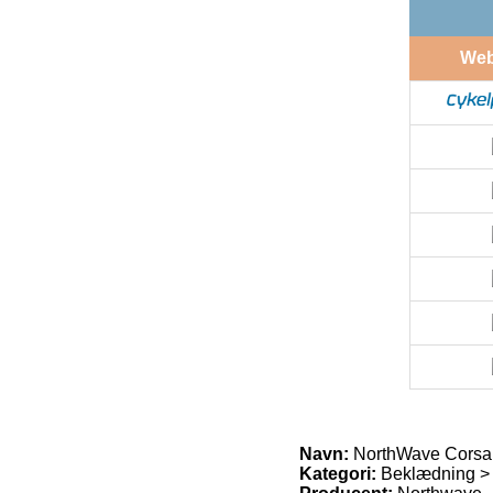
We
Navn:
NorthWave Corsai
Kategori:
Beklædning >