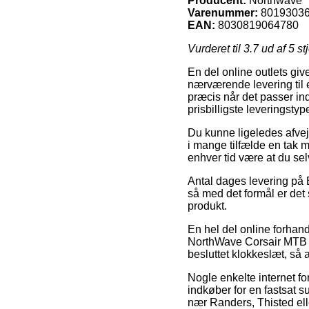
Producent:
Northwave
Varenummer:
80193036
EAN:
8030819064780
Vurderet til
3.7
ud af 5 st
En del online outlets giv
nærværende levering til e
præcis når det passer in
prisbilligste leveringst
Du kunne ligeledes afveje 
i mange tilfælde en tak m
enhver tid være at du sel
Antal dages levering på
så med det formål er det
produkt.
En hel del online forhan
NorthWave Corsair MTB Cy
besluttet klokkeslæt, så 
Nogle enkelte internet f
indkøber for en fastsat 
nær Randers, Thisted eller