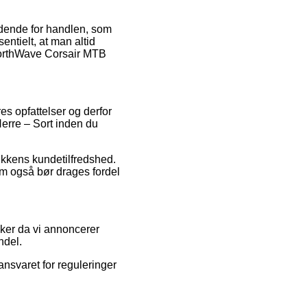
ldende for handlen, som
ntielt, at man altid
 NorthWave Corsair MTB
es opfattelser og derfor
Herre – Sort inden du
ikkens kundetilfredshed.
om også bør drages fordel
kker da vi annoncerer
ndel.
ansvaret for reguleringer