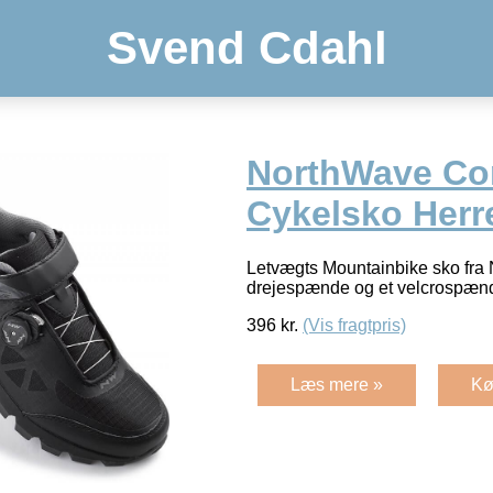
Svend Cdahl
NorthWave Co
Cykelsko Herre
Letvægts Mountainbike sko fra
drejespænde og et velcrospæn
396
kr.
(Vis fragtpris)
Læs mere »
Kø