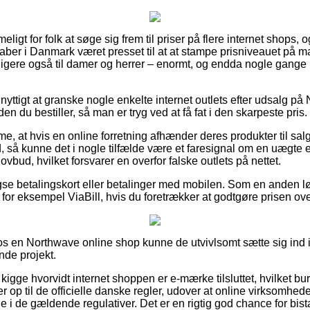
ligt for folk at søge sig frem til priser på flere internet shops, o
ber i Danmark været presset til at at stampe prisniveauet på ma
ligere også til damer og herrer – enormt, og endda nogle gange
g nyttigt at granske nogle enkelte internet outlets efter udsalg
n du bestiller, så man er tryg ved at få fat i den skarpeste pris.
, at hvis en online forretning afhænder deres produkter til salg
od, så kunne det i nogle tilfælde være et faresignal om en uægt
 lovbud, hvilket forsvarer en overfor falske outlets på nettet.
gse betalingskort eller betalinger med mobilen. Som en anden 
or eksempel ViaBill, hvis du foretrækker at godtgøre prisen ove
 en Northwave online shop kunne de utvivlsomt sætte sig ind i 
nde projekt.
igge hvorvidt internet shoppen er e-mærke tilsluttet, hvilket bu
er op til de officielle danske regler, udover at online virksomhe
inde i de gældende regulativer. Det er en rigtig god chance for bist