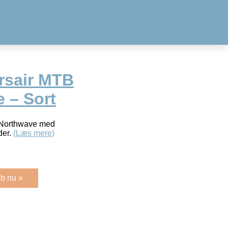
rsair MTB
 – Sort
 Northwave med
der.
(Læs mere)
b nu »