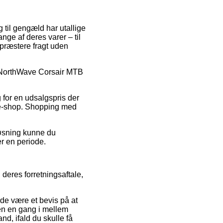
g til gengæld har utallige
nge af deres varer – til
 præstere fragt uden
 på NorthWave Corsair MTB
 for en udsalgspris der
e e-shop. Shopping med
løsning kunne du
r en periode.
deres forretningsaftale,
rde være et bevis på at
den en gang i mellem
and, ifald du skulle få