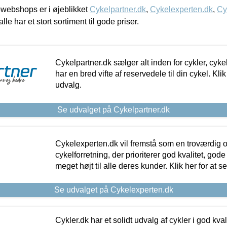
webshops er i øjeblikket
Cykelpartner.dk
,
Cykelexperten.dk
,
Cy
alle har et stort sortiment til gode priser.
Cykelpartner.dk sælger alt inden for cykler, cyke
har en bred vifte af reservedele til din cykel. Klik
udvalg.
Se udvalget på Cykelpartner.dk
Cykelexperten.dk vil fremstå som en troværdig o
cykelforretning, der prioriterer god kvalitet, god
meget højt til alle deres kunder. Klik her for at s
Se udvalget på Cykelexperten.dk
Cykler.dk har et solidt udvalg af cykler i god kvalit