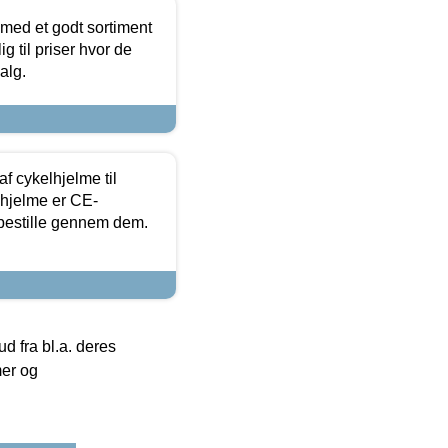
 med et godt sortiment
g til priser hvor de
alg.
f cykelhjelme til
lhjelme er CE-
 bestille gennem dem.
 fra bl.a. deres
mer og