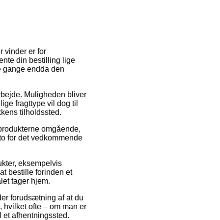
 vinder er for
nte din bestilling lige
ge gange endda den
 arbejde. Muligheden bliver
e fragttype vil dog til
kkens tilholdssted.
 produkterne omgående,
dato for det vedkommende
ukter, eksempelvis
 bestille forinden et
alet tager hjem.
er forudsætning af at du
 hvilket ofte – om man er
il et afhentningssted.