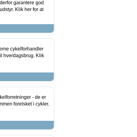
 derfor garantere god
dstyr. Klik her for at
erne cykelforhandler
til hverdagsbrug. Klik
lforretninger - de er
mmen forelsket i cykler.