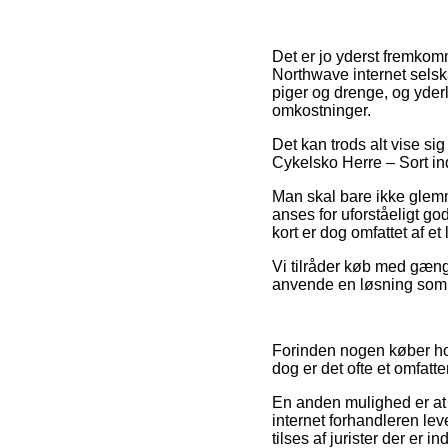
Det er jo yderst fremkomme
Northwave internet selska
piger og drenge, og yder
omkostninger.
Det kan trods alt vise si
Cykelsko Herre – Sort inde
Man skal bare ikke glemme
anses for uforståeligt g
kort er dog omfattet af et
Vi tilråder køb med gæn
anvende en løsning som f
Forinden nogen køber hos
dog er det ofte et omfatte
En anden mulighed er at k
internet forhandleren lev
tilses af jurister der er 