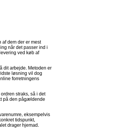
n af dem der er mest
ing når det passer ind i
levering ved køb af
på dit arbejde. Metoden er
idste løsning vil dog
online forretningens
rdren straks, så i det
nkt på den pågældende
te varenumre, eksempelvis
onkret tidspunkt,
alet drager hjemad.