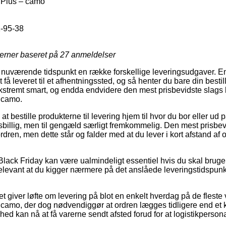
Plus – camo
-95-38
jerner baseret på
27
anmeldelser
å nuværende tidspunkt en række forskellige leveringsudgaver. E
få leveret til et afhentningssted, og så henter du bare din bestill
ekstremt smart, og endda endvidere den mest prisbevidste slags 
 camo.
 bestille produkterne til levering hjem til hvor du bor eller ud 
sbillig, men til gengæld særligt fremkommelig. Den mest prisbev
rdren, men dette står og falder med at du lever i kort afstand af 
lack Friday kan være ualmindeligt essentiel hvis du skal bruge o
relevant at du kigger nærmere på det anslåede leveringstidspu
et giver løfte om levering på blot en enkelt hverdag på de fles
amo, der dog nødvendiggør at ordren lægges tidligere end et k
ed kan nå at få varerne sendt afsted forud for at logistikperson