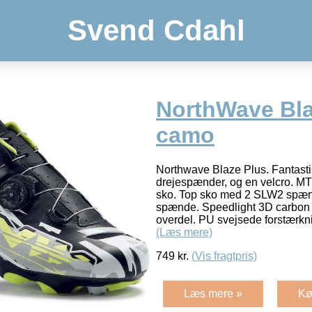
Svend Cdahl
NorthWave Bla
camo
Northwave Blaze Plus. Fantast
drejespænder, og en velcro. MT
sko. Top sko med 2 SLW2 spænde
spænde. Speedlight 3D carbon 
overdel. PU svejsede forstærkni
(Læs mere)
749
kr.
(Vis fragtpris)
Læs mere »
Kø