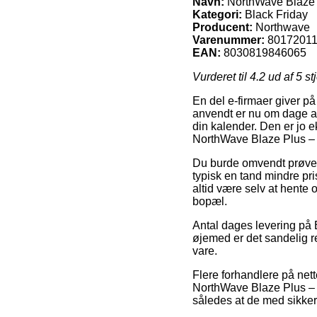
Navn:
NorthWave Blaze 
Kategori:
Black Friday
Producent:
Northwave
Varenummer:
80172011
EAN:
8030819846065
Vurderet til
4.2
ud af 5 st
En del e-firmaer giver p
anvendt er nu om dage at 
din kalender. Den er jo 
NorthWave Blaze Plus –
Du burde omvendt prøve at
typisk en tand mindre pri
altid være selv at hente o
bopæl.
Antal dages levering på B
øjemed er det sandelig 
vare.
Flere forhandlere på nett
NorthWave Blaze Plus – c
således at de med sikkerh