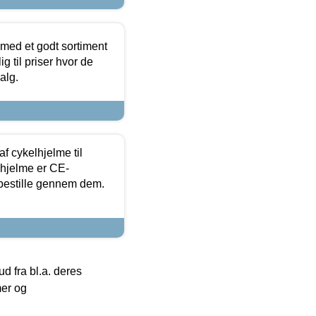
 med et godt sortiment
g til priser hvor de
alg.
f cykelhjelme til
lhjelme er CE-
 bestille gennem dem.
 fra bl.a. deres
mer og