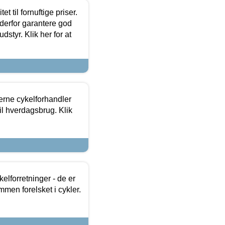
et til fornuftige priser.
 derfor garantere god
dstyr. Klik her for at
erne cykelforhandler
til hverdagsbrug. Klik
lforretninger - de er
mmen forelsket i cykler.