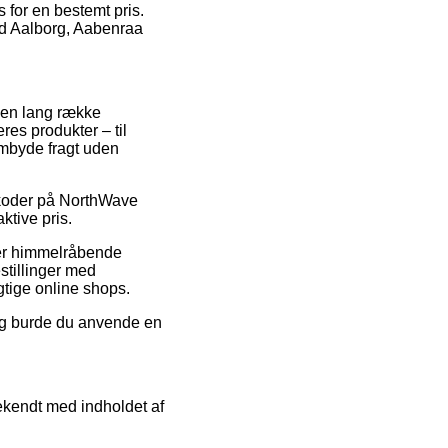
s for en bestemt pris.
ved Aalborg, Aabenraa
r en lang række
res produkter – til
embyde fragt uden
atkoder på NorthWave
ktive pris.
m er himmelråbende
stillinger med
gtige online shops.
ning burde du anvende en
bekendt med indholdet af