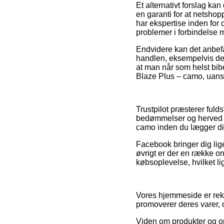
Et alternativt forslag ka
en garanti for at netshop
har ekspertise inden for
problemer i forbindelse 
Endvidere kan det anbefa
handlen, eksempelvis den
at man når som helst bib
Blaze Plus – camo, uans
Trustpilot præsterer ful
bedømmelser og herved st
camo inden du lægger din
Facebook bringer dig lige
øvrigt er der en række on
købsoplevelse, hvilket li
Vores hjemmeside er rekla
promoverer deres varer, 
Viden om produkter og on