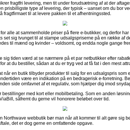
sikrer fragtfri levering, men tit under forudsætning af at der aftage
n prisbilligste type af levering, der typisk – uanset om du bor 
få fragtfirmaet til at levere pakken til et afhentningssted.
et for alle at sammenholde priser på flere e-butikker, og derfor ha
s set sig tvunget til at stampe udsalgspriserne på en række af de
ledes til mænd og kvinder – voldsomt, og endda nogle gange fr
se sig tiden værd at se nærmere på et par netbutikker efter rab
r at du bestiller, sådan at du er tryg ved at få fat i den mest attra
 når en butik tilbyder produkter til salg for en udsalgspris so
undertiden være en indikation på en bedragerisk e-forretning. Be
anden side omfavnet af et regulativ, som hjælper dig imod snyda
for bestillinger med kort eller mobilbetaling. Som en anden løs
ViaBill, såfremt du gerne vil honorere beløbet over tid.
 en Northwave webbutik bør man når alt kommer til alt gøre sig 
tale, det er dog gerne en omfattende opgave.