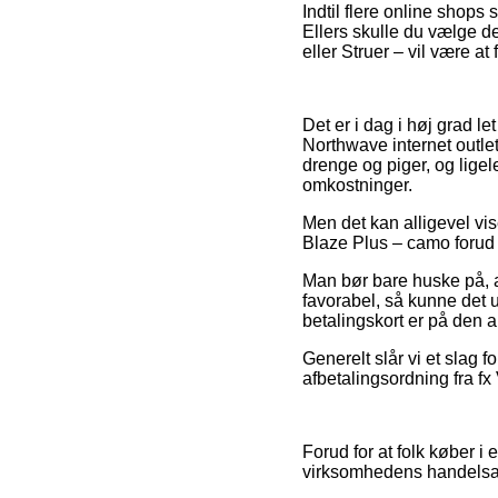
Indtil flere online shops 
Ellers skulle du vælge de
eller Struer – vil være at 
Det er i dag i høj grad l
Northwave internet outlet
drenge og piger, og lige
omkostninger.
Men det kan alligevel vi
Blaze Plus – camo forud fo
Man bør bare huske på, at
favorabel, så kunne det 
betalingskort er på den 
Generelt slår vi et slag 
afbetalingsordning fra fx 
Forud for at folk køber i
virksomhedens handelsaf