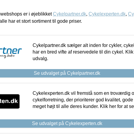
webshops er i øjeblikket
Cykelpartner.dk
,
Cykelexperten.dk
,
Cy
alle har et stort sortiment til gode priser.
Cykelpartner.dk sælger alt inden for cykler, cyke
har en bred vifte af reservedele til din cykel. Klik
udvalg.
Se udvalget på Cykelpartner.dk
Cykelexperten.dk vil fremstå som en troværdig o
cykelforretning, der prioriterer god kvalitet, god
meget højt til alle deres kunder. Klik her for at s
Se udvalget på Cykelexperten.dk