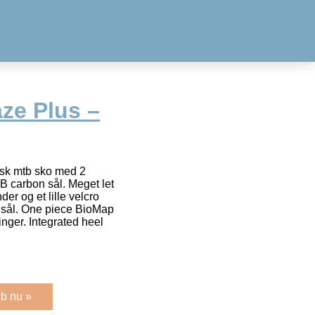
ze Plus –
isk mtb sko med 2
B carbon sål. Meget let
r og et lille velcro
sål. One piece BioMap
nger. Integrated heel
b nu »