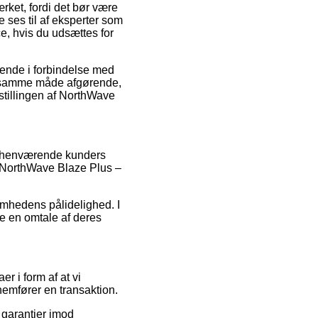
rket, fordi det bør være
e ses til af eksperter som
e, hvis du udsættes for
dende i forbindelse med
på samme måde afgørende,
stillingen af NorthWave
forhenværende kunders
f NorthWave Blaze Plus –
somhedens pålidelighed. I
re en omtale af deres
r i form af at vi
emfører en transaktion.
 garantier imod