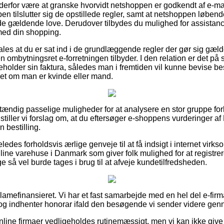
n derfor være at granske hvorvidt netshoppen er godkendt af e-mæ
pen tilslutter sig de opstillede regler, samt at netshoppen løbend
 de gældende love. Derudover tilbydes du mulighed for assistanc
med din shopping.
les at du er sat ind i de grundlæggende regler der gør sig gæl
 ombytningsret e-forretningen tilbyder. I den relation er det 
eholder sin faktura, således man i fremtiden vil kunne bevise be
et om man er kvinde eller mand.
dstændig passelige muligheder for at analysere en stor gruppe 
iller vi forslag om, at du eftersøger e-shoppens vurderinger a
 bestilling.
ledes forholdsvis ærlige genveje til at få indsigt i internet virk
line varehuse i Danmark som giver folk mulighed for at registre
ge så vel burde tages i brug til at afveje kundetilfredsheden.
mefinansieret. Vi har et fast samarbejde med en hel del e-firmae
og indhenter honorar ifald den besøgende vi sender videre genn
line firmaer vedligeholdes rutinemæssigt, men vi kan ikke give