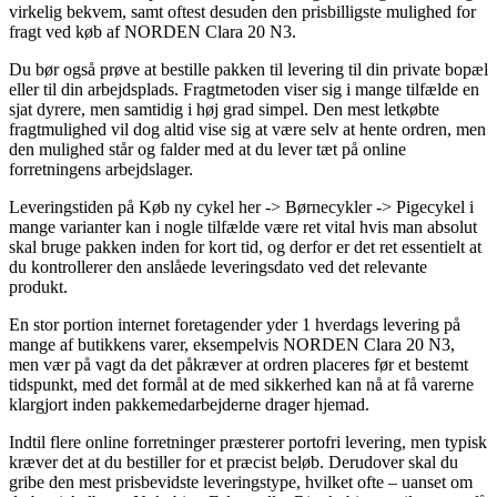
virkelig bekvem, samt oftest desuden den prisbilligste mulighed for
fragt ved køb af NORDEN Clara 20 N3.
Du bør også prøve at bestille pakken til levering til din private bopæl
eller til din arbejdsplads. Fragtmetoden viser sig i mange tilfælde en
sjat dyrere, men samtidig i høj grad simpel. Den mest letkøbte
fragtmulighed vil dog altid vise sig at være selv at hente ordren, men
den mulighed står og falder med at du lever tæt på online
forretningens arbejdslager.
Leveringstiden på Køb ny cykel her -> Børnecykler -> Pigecykel i
mange varianter kan i nogle tilfælde være ret vital hvis man absolut
skal bruge pakken inden for kort tid, og derfor er det ret essentielt at
du kontrollerer den anslåede leveringsdato ved det relevante
produkt.
En stor portion internet foretagender yder 1 hverdags levering på
mange af butikkens varer, eksempelvis NORDEN Clara 20 N3,
men vær på vagt da det påkræver at ordren placeres før et bestemt
tidspunkt, med det formål at de med sikkerhed kan nå at få varerne
klargjort inden pakkemedarbejderne drager hjemad.
Indtil flere online forretninger præsterer portofri levering, men typisk
kræver det at du bestiller for et præcist beløb. Derudover skal du
gribe den mest prisbevidste leveringstype, hvilket ofte – uanset om