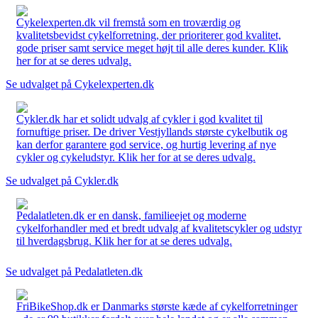
Cykelexperten.dk vil fremstå som en troværdig og
kvalitetsbevidst cykelforretning, der prioriterer god kvalitet,
gode priser samt service meget højt til alle deres kunder. Klik
her for at se deres udvalg.
Se udvalget på Cykelexperten.dk
Cykler.dk har et solidt udvalg af cykler i god kvalitet til
fornuftige priser. De driver Vestjyllands største cykelbutik og
kan derfor garantere god service, og hurtig levering af nye
cykler og cykeludstyr. Klik her for at se deres udvalg.
Se udvalget på Cykler.dk
Pedalatleten.dk er en dansk, familieejet og moderne
cykelforhandler med et bredt udvalg af kvalitetscykler og udstyr
til hverdagsbrug. Klik her for at se deres udvalg.
Se udvalget på Pedalatleten.dk
FriBikeShop.dk er Danmarks største kæde af cykelforretninger