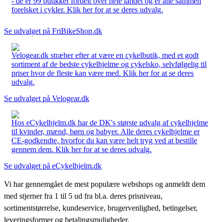
- de er 99 butikker fordelt over hele landet og er alle sammen
forelsket i cykler. Klik her for at se deres udvalg.
Se udvalget på FriBikeShop.dk
Velogear.dk stræber efter at være en cykelbutik, med et godt
sortiment af de bedste cykelhjelme og cykelsko, selvfølgelig til
priser hvor de fleste kan være med. Klik her for at se deres
udvalg.
Se udvalget på Velogear.dk
Hos eCykelhjelm.dk har de DK's største udvalg af cykelhjelme
til kvinder, mænd, børn og babyer. Alle deres cykelhjelme er
CE-godkendte, hvorfor du kan være helt tryg ved at bestille
gennem dem. Klik her for at se deres udvalg.
Se udvalget på eCykelhjelm.dk
Vi har gennemgået de mest populære webshops og anmeldt dem
med stjerner fra 1 til 5 ud fra bl.a. deres prisniveau,
sortimentstørrelse, kundeservice, brugervenlighed, betingelser,
leveringsformer og betalingsmuligheder.