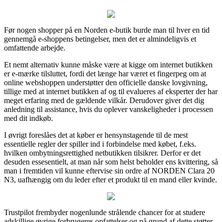
Før nogen shopper på en Norden e-butik burde man til hver en tid
gennemgå e-shoppens betingelser, men det er almindeligvis et
omfattende arbejde.
Et nemt alternativ kunne måske være at kigge om internet butikken
er e-mærke tilsluttet, fordi det længe har været et fingerpeg om at
online webshoppen understøtter den officielle danske lovgivning,
tillige med at internet butikken af og til evalueres af eksperter der har
meget erfaring med de gældende vilkår. Derudover giver det dig
anledning til assistance, hvis du oplever vanskeligheder i processen
med dit indkøb.
I øvrigt foreslåes det at køber er hensynstagende til de mest
essentielle regler der spiller ind i forbindelse med købet, f.eks.
hvilken ombytningsrettighed netbutikken tilsikrer. Derfor er det
desuden essesentielt, at man når som helst beholder ens kvittering, så
man i fremtiden vil kunne eftervise sin ordre af NORDEN Clara 20
N3, uafhængig om du leder efter et produkt til en mand eller kvinde.
Trustpilot frembyder nogenlunde strålende chancer for at studere
adskillige øvrige forbrugeres opfattelser og på grund af dette støtter