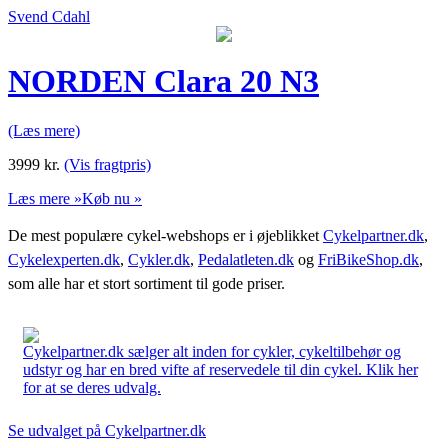
Svend Cdahl
NORDEN Clara 20 N3
(Læs mere)
3999
kr.
(Vis fragtpris)
Læs mere »
Køb nu »
De mest populære cykel-webshops er i øjeblikket
Cykelpartner.dk
,
Cykelexperten.dk
,
Cykler.dk
,
Pedalatleten.dk
og
FriBikeShop.dk
,
som alle har et stort sortiment til gode priser.
Cykelpartner.dk sælger alt inden for cykler, cykeltilbehør og
udstyr og har en bred vifte af reservedele til din cykel. Klik her
for at se deres udvalg.
Se udvalget på Cykelpartner.dk