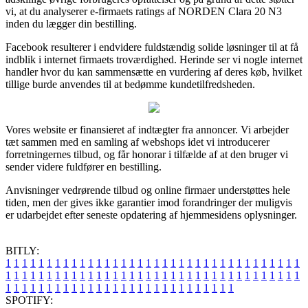
vi, at du analyserer e-firmaets ratings af NORDEN Clara 20 N3
inden du lægger din bestilling.
Facebook resulterer i endvidere fuldstændig solide løsninger til at få
indblik i internet firmaets troværdighed. Herinde ser vi nogle internet
handler hvor du kan sammensætte en vurdering af deres køb, hvilket
tillige burde anvendes til at bedømme kundetilfredsheden.
Vores website er finansieret af indtægter fra annoncer. Vi arbejder
tæt sammen med en samling af webshops idet vi introducerer
forretningernes tilbud, og får honorar i tilfælde af at den bruger vi
sender videre fuldfører en bestilling.
Anvisninger vedrørende tilbud og online firmaer understøttes hele
tiden, men der gives ikke garantier imod forandringer der muligvis
er udarbejdet efter seneste opdatering af hjemmesidens oplysninger.
BITLY:
1
1
1
1
1
1
1
1
1
1
1
1
1
1
1
1
1
1
1
1
1
1
1
1
1
1
1
1
1
1
1
1
1
1
1
1
1
1
1
1
1
1
1
1
1
1
1
1
1
1
1
1
1
1
1
1
1
1
1
1
1
1
1
1
1
1
1
1
1
1
1
1
1
1
1
1
1
1
1
1
1
1
1
1
1
1
1
1
1
1
1
1
1
1
1
1
1
1
1
1
SPOTIFY: