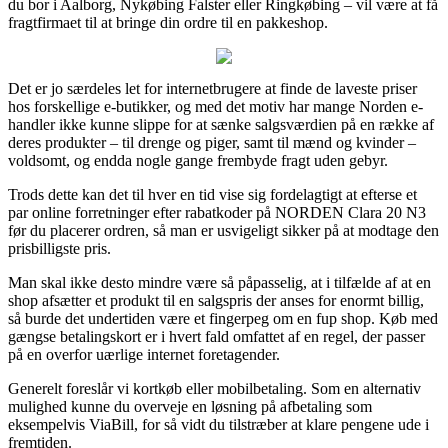
du bor i Aalborg, Nykøbing Falster eller Ringkøbing – vil være at få
fragtfirmaet til at bringe din ordre til en pakkeshop.
Det er jo særdeles let for internetbrugere at finde de laveste priser
hos forskellige e-butikker, og med det motiv har mange Norden e-
handler ikke kunne slippe for at sænke salgsværdien på en række af
deres produkter – til drenge og piger, samt til mænd og kvinder –
voldsomt, og endda nogle gange frembyde fragt uden gebyr.
Trods dette kan det til hver en tid vise sig fordelagtigt at efterse et
par online forretninger efter rabatkoder på NORDEN Clara 20 N3
før du placerer ordren, så man er usvigeligt sikker på at modtage den
prisbilligste pris.
Man skal ikke desto mindre være så påpasselig, at i tilfælde af at en
shop afsætter et produkt til en salgspris der anses for enormt billig,
så burde det undertiden være et fingerpeg om en fup shop. Køb med
gængse betalingskort er i hvert fald omfattet af en regel, der passer
på en overfor uærlige internet foretagender.
Generelt foreslår vi kortkøb eller mobilbetaling. Som en alternativ
mulighed kunne du overveje en løsning på afbetaling som
eksempelvis ViaBill, for så vidt du tilstræber at klare pengene ude i
fremtiden.