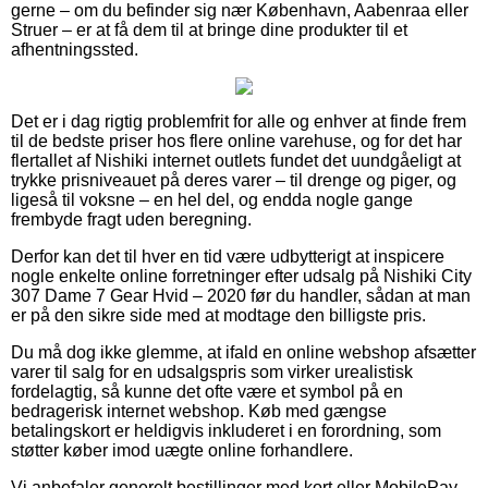
gerne – om du befinder sig nær København, Aabenraa eller
Struer – er at få dem til at bringe dine produkter til et
afhentningssted.
Det er i dag rigtig problemfrit for alle og enhver at finde frem
til de bedste priser hos flere online varehuse, og for det har
flertallet af Nishiki internet outlets fundet det uundgåeligt at
trykke prisniveauet på deres varer – til drenge og piger, og
ligeså til voksne – en hel del, og endda nogle gange
frembyde fragt uden beregning.
Derfor kan det til hver en tid være udbytterigt at inspicere
nogle enkelte online forretninger efter udsalg på Nishiki City
307 Dame 7 Gear Hvid – 2020 før du handler, sådan at man
er på den sikre side med at modtage den billigste pris.
Du må dog ikke glemme, at ifald en online webshop afsætter
varer til salg for en udsalgspris som virker urealistisk
fordelagtig, så kunne det ofte være et symbol på en
bedragerisk internet webshop. Køb med gængse
betalingskort er heldigvis inkluderet i en forordning, som
støtter køber imod uægte online forhandlere.
Vi anbefaler generelt bestillinger med kort eller MobilePay.