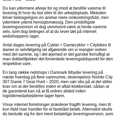
Du kan ydermere afveje for og imod at bestille varerne til
levering til hvor du bor eller til din arbejdsplads. Metoden
bliver beklageligvis en anelse mere omkostningsfuld, men
ydermere yderst hensigtsmæssig. Den prisbilligste
leveringsversion vil dog utvivlsomt være at hente varerne
selv, som dog betinges af at du lever tæt på internet
webshoppens lager.
Antal dages levering på Cykler > Damecykler > Citybikes til
damer er selvfølgelig ret afgørende om vi mangler ordren
med det samme, og i det øjemed er det ganske fornuftigt at
man dobbelttjekker det forventede leveringstidspunkt for den
respektive vare.
En lang række netshops i Danmark tilbyder levering på
næste hverdag på flere varenumre, eksempelvis Nishiki City
307 Dame 7 Gear Hvid – 2020, men vær obs på at det stiller
krav om at der bestilles inden et aftalt klokkeslæt, sådan at
de garanteret kan nå at få ordren afsted inden
logistikmedarbejderne tager hjem.
Visse internet forretninger præsterer fragtfri levering, men tit
kun ifald man handler for et fastslået beløb. Alternativt skulle
du beslutte sig for den mest betalelige leveringsversion, som