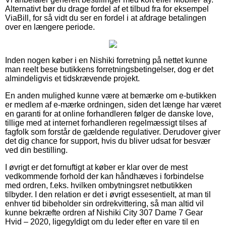
Alternativt bør du drage fordel af et tilbud fra for eksempel
ViaBill, for så vidt du ser en fordel i at afdrage betalingen
over en længere periode.
Inden nogen køber i en Nishiki forretning på nettet kunne
man reelt bese butikkens forretningsbetingelser, dog er det
almindeligvis et tidskrævende projekt.
En anden mulighed kunne være at bemærke om e-butikken
er medlem af e-mærke ordningen, siden det længe har været
en garanti for at online forhandleren følger de danske love,
tillige med at internet forhandleren regelmæssigt tilses af
fagfolk som forstår de gældende regulativer. Derudover giver
det dig chance for support, hvis du bliver udsat for besvær
ved din bestilling.
I øvrigt er det fornuftigt at køber er klar over de mest
vedkommende forhold der kan håndhæves i forbindelse
med ordren, f.eks. hvilken ombytningsret netbutikken
tilbyder. I den relation er det i øvrigt essesentielt, at man til
enhver tid bibeholder sin ordrekvittering, så man altid vil
kunne bekræfte ordren af Nishiki City 307 Dame 7 Gear
Hvid – 2020, ligegyldigt om du leder efter en vare til en