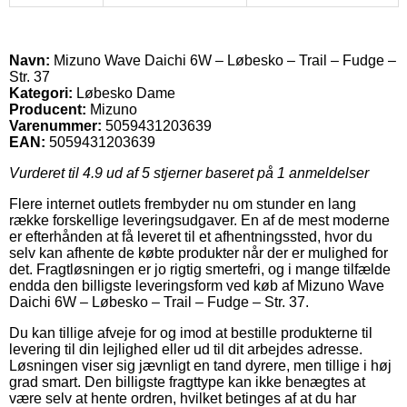
Navn:
Mizuno Wave Daichi 6W – Løbesko – Trail – Fudge –
Str. 37
Kategori:
Løbesko Dame
Producent:
Mizuno
Varenummer:
5059431203639
EAN:
5059431203639
Vurderet til
4.9
ud af 5 stjerner baseret på
1
anmeldelser
Flere internet outlets frembyder nu om stunder en lang
række forskellige leveringsudgaver. En af de mest moderne
er efterhånden at få leveret til et afhentningssted, hvor du
selv kan afhente de købte produkter når der er mulighed for
det. Fragtløsningen er jo rigtig smertefri, og i mange tilfælde
endda den billigste leveringsform ved køb af Mizuno Wave
Daichi 6W – Løbesko – Trail – Fudge – Str. 37.
Du kan tillige afveje for og imod at bestille produkterne til
levering til din lejlighed eller ud til dit arbejdes adresse.
Løsningen viser sig jævnligt en tand dyrere, men tillige i høj
grad smart. Den billigste fragttype kan ikke benægtes at
være selv at hente ordren, hvilket betinges af at du har