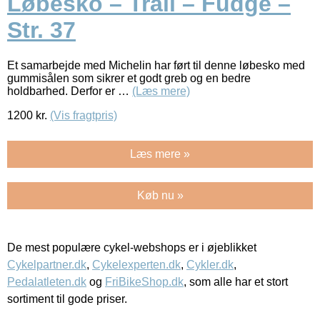
Løbesko – Trail – Fudge –
Str. 37
Et samarbejde med Michelin har ført til denne løbesko med
gummisålen som sikrer et godt greb og en bedre
holdbarhed. Derfor er …
(Læs mere)
1200
kr.
(Vis fragtpris)
Læs mere »
Køb nu »
De mest populære cykel-webshops er i øjeblikket
Cykelpartner.dk
,
Cykelexperten.dk
,
Cykler.dk
,
Pedalatleten.dk
og
FriBikeShop.dk
, som alle har et stort
sortiment til gode priser.