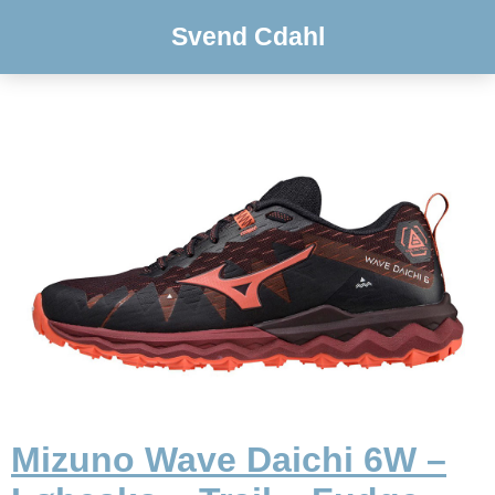
Svend Cdahl
Mizuno Wave Daichi 6W –