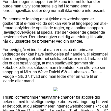
Forinden nogen shopper i en Mizuno internet forhandler
burde man utvivlsomt sætte sig ind i forhandlerens
forretningsvilkår, det er dog normalt ikke videre interessant.
En nemmere løsning er at tjekke om webshoppen er
godkendt af e-mærket, da det kan være et fingerpeg om at e-
firmaet opfylder de opstillede regler, og at online shoppen
jævnligt overvåges af specialister der kender de gældende
bestemmelser. Derudover giver det dig anledning til støtte,
når du udsættes for problemer ved din handel.
For øvrigt går vi ind for at man er obs på de primære
vedtægter der kan have indflydelse på handlen, til eksempel
den ombytningsret internet selskabet kører med. I relation til
det er det også vigtigt, at man stadigvæk gemmer sin
købsbekræftelse, således man i fremtiden kan eftervise sin
shopping af Mizuno Wave Daichi 6W – Løbesko – Trail –
Fudge – Str. 37, hvad end man leder efter en vare til en
kvinde eller mand.
Trustpilot frembringer relativt fine chancer for at gøre dig
bekendt med forskellige øvrige køberes erfaringer og herved
er det godt, at du eksaminerer internet webshoppens kritik af
Mizuno Wave Daichi 6W – Løbesko – Trail – Fudge – Str. 37