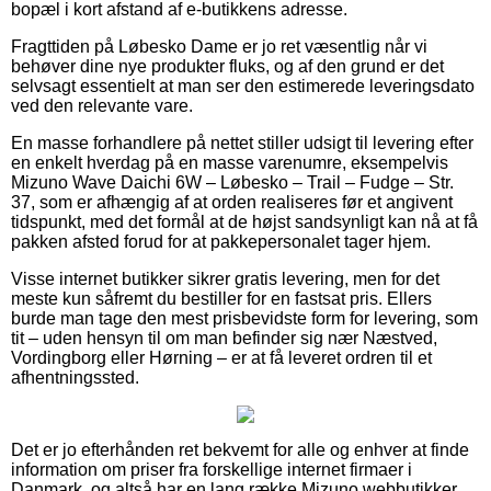
bopæl i kort afstand af e-butikkens adresse.
Fragttiden på Løbesko Dame er jo ret væsentlig når vi
behøver dine nye produkter fluks, og af den grund er det
selvsagt essentielt at man ser den estimerede leveringsdato
ved den relevante vare.
En masse forhandlere på nettet stiller udsigt til levering efter
en enkelt hverdag på en masse varenumre, eksempelvis
Mizuno Wave Daichi 6W – Løbesko – Trail – Fudge – Str.
37, som er afhængig af at orden realiseres før et angivent
tidspunkt, med det formål at de højst sandsynligt kan nå at få
pakken afsted forud for at pakkepersonalet tager hjem.
Visse internet butikker sikrer gratis levering, men for det
meste kun såfremt du bestiller for en fastsat pris. Ellers
burde man tage den mest prisbevidste form for levering, som
tit – uden hensyn til om man befinder sig nær Næstved,
Vordingborg eller Hørning – er at få leveret ordren til et
afhentningssted.
Det er jo efterhånden ret bekvemt for alle og enhver at finde
information om priser fra forskellige internet firmaer i
Danmark, og altså har en lang række Mizuno webbutikker