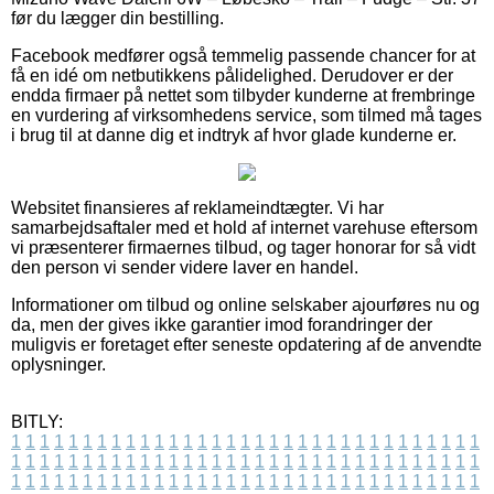
før du lægger din bestilling.
Facebook medfører også temmelig passende chancer for at
få en idé om netbutikkens pålidelighed. Derudover er der
endda firmaer på nettet som tilbyder kunderne at frembringe
en vurdering af virksomhedens service, som tilmed må tages
i brug til at danne dig et indtryk af hvor glade kunderne er.
Websitet finansieres af reklameindtægter. Vi har
samarbejdsaftaler med et hold af internet varehuse eftersom
vi præsenterer firmaernes tilbud, og tager honorar for så vidt
den person vi sender videre laver en handel.
Informationer om tilbud og online selskaber ajourføres nu og
da, men der gives ikke garantier imod forandringer der
muligvis er foretaget efter seneste opdatering af de anvendte
oplysninger.
BITLY:
1
1
1
1
1
1
1
1
1
1
1
1
1
1
1
1
1
1
1
1
1
1
1
1
1
1
1
1
1
1
1
1
1
1
1
1
1
1
1
1
1
1
1
1
1
1
1
1
1
1
1
1
1
1
1
1
1
1
1
1
1
1
1
1
1
1
1
1
1
1
1
1
1
1
1
1
1
1
1
1
1
1
1
1
1
1
1
1
1
1
1
1
1
1
1
1
1
1
1