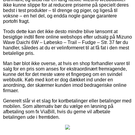
ikke kunne slippe for at reducere priserne på specielt deres
bedst i test produkter – til drenge og piger, og ligeså til
voksne – en hel del, og endda nogle gange garantere
portofri fragt.
Trods dette kan det ikke desto mindre blive lønsomt at
besigtige indtil flere online webshops efter udsalg på Mizuno
Wave Daichi 6W – Løbesko – Trail – Fudge – Str. 37 før du
handler, således at du er velinformeret til at få fat i den mest
betalelige pris.
Man bør blot ikke overse, at hvis en shop forhandler varer til
salg for en pris som anses for ekstraordinært fremragende,
kunne det for det meste være et fingerpeg om en svindel
webbutik. Køb med kort er dog dækket ind under en
anordning, der skærmer kunden imod bedrageriske online
firmaer.
Generelt slår vi et slag for kortbetalinger eller betalinger med
mobilen. Som alternativ bør du vælge en løsning på
afbetaling som fx ViaBill, hvis du gerne vil afbetale
betalingen ude i fremtiden.