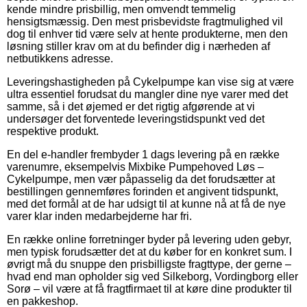
kende mindre prisbillig, men omvendt temmelig
hensigtsmæssig. Den mest prisbevidste fragtmulighed vil
dog til enhver tid være selv at hente produkterne, men den
løsning stiller krav om at du befinder dig i nærheden af
netbutikkens adresse.
Leveringshastigheden på Cykelpumpe kan vise sig at være
ultra essentiel forudsat du mangler dine nye varer med det
samme, så i det øjemed er det rigtig afgørende at vi
undersøger det forventede leveringstidspunkt ved det
respektive produkt.
En del e-handler frembyder 1 dags levering på en række
varenumre, eksempelvis Mixbike Pumpehoved Løs –
Cykelpumpe, men vær påpasselig da det forudsætter at
bestillingen gennemføres forinden et angivent tidspunkt,
med det formål at de har udsigt til at kunne nå at få de nye
varer klar inden medarbejderne har fri.
En række online forretninger byder på levering uden gebyr,
men typisk forudsætter det at du køber for en konkret sum. I
øvrigt må du snuppe den prisbilligste fragttype, der gerne –
hvad end man opholder sig ved Silkeborg, Vordingborg eller
Sorø – vil være at få fragtfirmaet til at køre dine produkter til
en pakkeshop.