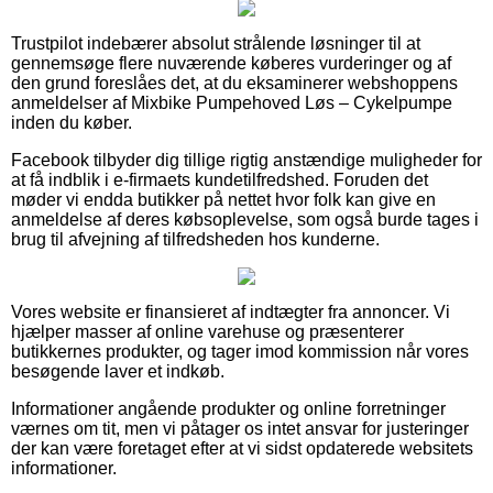
Trustpilot indebærer absolut strålende løsninger til at
gennemsøge flere nuværende køberes vurderinger og af
den grund foreslåes det, at du eksaminerer webshoppens
anmeldelser af Mixbike Pumpehoved Løs – Cykelpumpe
inden du køber.
Facebook tilbyder dig tillige rigtig anstændige muligheder for
at få indblik i e-firmaets kundetilfredshed. Foruden det
møder vi endda butikker på nettet hvor folk kan give en
anmeldelse af deres købsoplevelse, som også burde tages i
brug til afvejning af tilfredsheden hos kunderne.
Vores website er finansieret af indtægter fra annoncer. Vi
hjælper masser af online varehuse og præsenterer
butikkernes produkter, og tager imod kommission når vores
besøgende laver et indkøb.
Informationer angående produkter og online forretninger
værnes om tit, men vi påtager os intet ansvar for justeringer
der kan være foretaget efter at vi sidst opdaterede websitets
informationer.