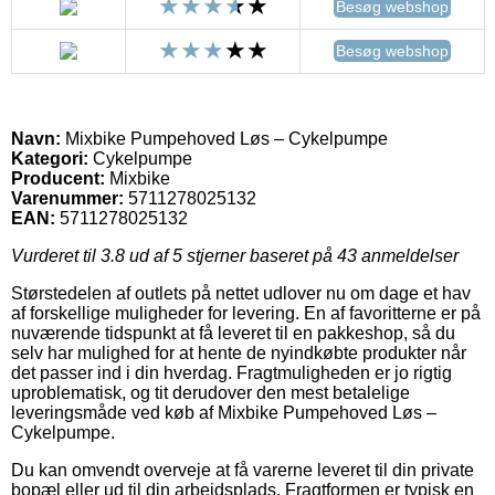
Besøg webshop
Besøg webshop
Navn:
Mixbike Pumpehoved Løs – Cykelpumpe
Kategori:
Cykelpumpe
Producent:
Mixbike
Varenummer:
5711278025132
EAN:
5711278025132
Vurderet til
3.8
ud af 5 stjerner baseret på
43
anmeldelser
Størstedelen af outlets på nettet udlover nu om dage et hav
af forskellige muligheder for levering. En af favoritterne er på
nuværende tidspunkt at få leveret til en pakkeshop, så du
selv har mulighed for at hente de nyindkøbte produkter når
det passer ind i din hverdag. Fragtmuligheden er jo rigtig
uproblematisk, og tit derudover den mest betalelige
leveringsmåde ved køb af Mixbike Pumpehoved Løs –
Cykelpumpe.
Du kan omvendt overveje at få varerne leveret til din private
bopæl eller ud til din arbejdsplads. Fragtformen er typisk en