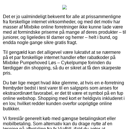
Det er jo ualmindeligt bekvemt for alle at prissammenligne
fra forskellige internet virksomheder, og med det motiv har
masser af Mixbike online forretninger ikke kunne lade være
med at formindske priserne på mange af deres produkter – til
juniorer, og ligeledes til damer og herrer – helt i bund, og
endda nogle gange sikre gratis fragt.
Til gengæld kan det alligevel være lukrativt at se nærmere
på et par forskellige internet handler efter rabatkoder på
Mixbike Pumpehoved Løs – Cykelpumpe forinden du
færdiggør din shopping, så du er sikret at få den skarpeste
pris.
Du bør lige meget hvad ikke glemme, at hvis en e-forretning
frembyder bedst i test varer til en salgspris som anses for
ekstraordinært favorabel, er det tit være et symbol på en fup
online webshop. Shopping med kort er heldigvis inkluderet i
en lov, hvilket redder kunden overfor uoprigtige online
butikker.
Vi foreslår generelt køb med gængse betalingskort eller
mobilbetaling. Som alternativ kan du drage nytte af en
løsning på afbetaling fra fx ViaBill, ifald du agter at