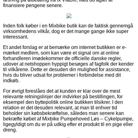
finansiere pengene senere.
Inden folk køber i en Mixbike butik kan de faktisk gennemgå
virksomhedens vilkår, dog er det mange gange ikke super
interessant.
Et andet forslag er at bemærke om internet butikken er e-
mærket medlem, som kan være et signal om at online
forhandleren imødekommer de officielle danske regler,
udover at netshoppen hyppigt besøges af fagfolk der kender
til vilkårene. Dette er desuden din mulighed for assistance,
hvis du bliver udsat for problemer i forbindelse med dit
indkøb.
For øvrigt foreslåes det at kunden er klar over de mest
relevante retningslinjer der indvirker på bestillingen, for
eksempel den byttepolitik online butikken tilsikrer. I den
relation er det desuden relevant, at man til enhver tid
beholder sin købsbekræftelse, således man senere kan
bekræfte købet af Mixbike Pumpehoved Løs – Cykelpumpe,
ligegyldigt om du er på udkig efter et produkt til en pige eller
dreng.