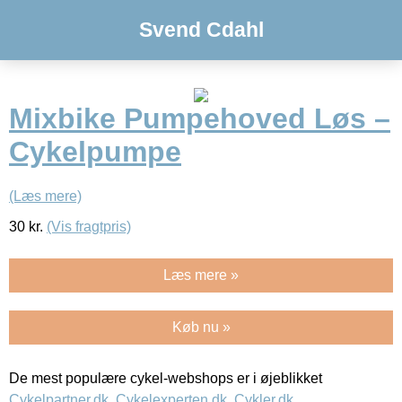
Svend Cdahl
Mixbike Pumpehoved Løs –
Cykelpumpe
(Læs mere)
30
kr.
(Vis fragtpris)
Læs mere »
Køb nu »
De mest populære cykel-webshops er i øjeblikket
Cykelpartner.dk
,
Cykelexperten.dk
,
Cykler.dk
,