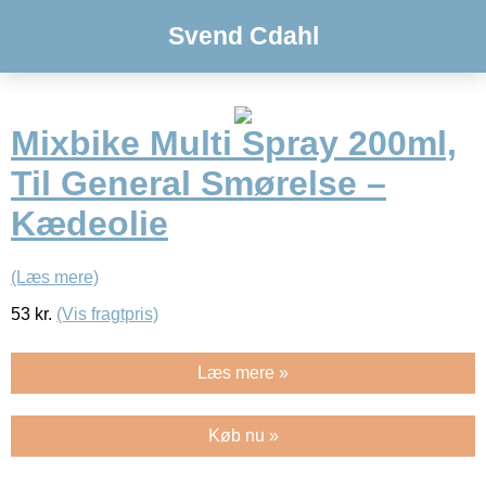
Svend Cdahl
Mixbike Multi Spray 200ml,
Til General Smørelse –
Kædeolie
(Læs mere)
53
kr.
(Vis fragtpris)
Læs mere »
Køb nu »