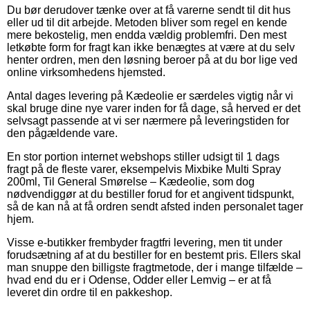
Du bør derudover tænke over at få varerne sendt til dit hus
eller ud til dit arbejde. Metoden bliver som regel en kende
mere bekostelig, men endda vældig problemfri. Den mest
letkøbte form for fragt kan ikke benægtes at være at du selv
henter ordren, men den løsning beroer på at du bor lige ved
online virksomhedens hjemsted.
Antal dages levering på Kædeolie er særdeles vigtig når vi
skal bruge dine nye varer inden for få dage, så herved er det
selvsagt passende at vi ser nærmere på leveringstiden for
den pågældende vare.
En stor portion internet webshops stiller udsigt til 1 dags
fragt på de fleste varer, eksempelvis Mixbike Multi Spray
200ml, Til General Smørelse – Kædeolie, som dog
nødvendiggør at du bestiller forud for et angivent tidspunkt,
så de kan nå at få ordren sendt afsted inden personalet tager
hjem.
Visse e-butikker frembyder fragtfri levering, men tit under
forudsætning af at du bestiller for en bestemt pris. Ellers skal
man snuppe den billigste fragtmetode, der i mange tilfælde –
hvad end du er i Odense, Odder eller Lemvig – er at få
leveret din ordre til en pakkeshop.