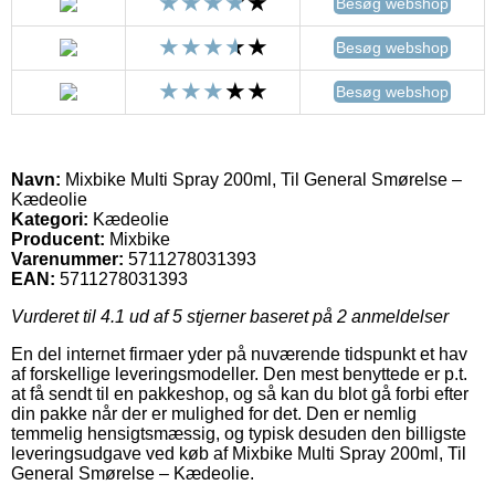
Besøg webshop
Besøg webshop
Besøg webshop
Navn:
Mixbike Multi Spray 200ml, Til General Smørelse –
Kædeolie
Kategori:
Kædeolie
Producent:
Mixbike
Varenummer:
5711278031393
EAN:
5711278031393
Vurderet til
4.1
ud af 5 stjerner baseret på
2
anmeldelser
En del internet firmaer yder på nuværende tidspunkt et hav
af forskellige leveringsmodeller. Den mest benyttede er p.t.
at få sendt til en pakkeshop, og så kan du blot gå forbi efter
din pakke når der er mulighed for det. Den er nemlig
temmelig hensigtsmæssig, og typisk desuden den billigste
leveringsudgave ved køb af Mixbike Multi Spray 200ml, Til
General Smørelse – Kædeolie.