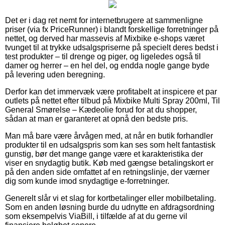
Det er i dag ret nemt for internetbrugere at sammenligne
priser (via fx PriceRunner) i blandt forskellige forretninger på
nettet, og derved har massevis af Mixbike e-shops været
tvunget til at trykke udsalgspriserne på specielt deres bedst i
test produkter – til drenge og piger, og ligeledes også til
damer og herrer – en hel del, og endda nogle gange byde
på levering uden beregning.
Derfor kan det immervæk være profitabelt at inspicere et par
outlets på nettet efter tilbud på Mixbike Multi Spray 200ml, Til
General Smørelse – Kædeolie forud for at du shopper,
sådan at man er garanteret at opnå den bedste pris.
Man må bare være årvågen med, at når en butik forhandler
produkter til en udsalgspris som kan ses som helt fantastisk
gunstig, bør det mange gange være et karakteristika der
viser en snydagtig butik. Køb med gængse betalingskort er
på den anden side omfattet af en retningslinje, der værner
dig som kunde imod snydagtige e-forretninger.
Generelt slår vi et slag for kortbetalinger eller mobilbetaling.
Som en anden løsning burde du udnytte en afdragsordning
som eksempelvis ViaBill, i tilfælde af at du gerne vil