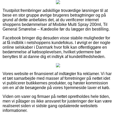
Trustpilot frembringer adskillige troværdige løsninger til at
bese en stor gruppe øvrige brugeres betragtninger og på
grund af dette anbefales det, at du verificerer internet
shoppens bedømmelser af Mixbike Multi Spray 200ml, Til
General Smørelse – Kædeolie før du lægger din bestilling.
Facebook bringer dig desuden visse stabile muligheder for
at få indblik i netshoppens kundefokus. I øvrigt er der nogle
online selskaber i Danmark hvor folk kan offentliggøre en
bedømmelse af købsoplevelsen, hvilket ydermere bør
benyttes til at danne dig et indtryk af kundetilfredsheden.
Vores website er finansieret af indtægter fra reklamer. Vi har
et tæt samarbejde med masser af forretninger på nettet idet
vi publicerer butikkernes produkter, og høster kommission
om en af de besøgende på vores hjemmeside laver et køb.
Viden om varer og firmaer på nettet opretholdes hele tiden,
men vi påtager os ikke ansvaret for justeringer der kan være
realiseret siden vi sidste gang opdaterede websitets
informationer.