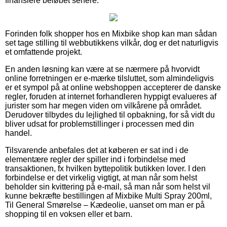
finansiere beløbet senere.
Forinden folk shopper hos en Mixbike shop kan man sådan
set tage stilling til webbutikkens vilkår, dog er det naturligvis
et omfattende projekt.
En anden løsning kan være at se nærmere på hvorvidt
online forretningen er e-mærke tilsluttet, som almindeligvis
er et sympol på at online webshoppen accepterer de danske
regler, foruden at internet forhandleren hyppigt evalueres af
jurister som har megen viden om vilkårene på området.
Derudover tilbydes du lejlighed til opbakning, for så vidt du
bliver udsat for problemstillinger i processen med din
handel.
Tilsvarende anbefales det at køberen er sat ind i de
elementære regler der spiller ind i forbindelse med
transaktionen, fx hvilken byttepolitik butikken lover. I den
forbindelse er det virkelig vigtigt, at man når som helst
beholder sin kvittering på e-mail, så man når som helst vil
kunne bekræfte bestillingen af Mixbike Multi Spray 200ml,
Til General Smørelse – Kædeolie, uanset om man er på
shopping til en voksen eller et barn.