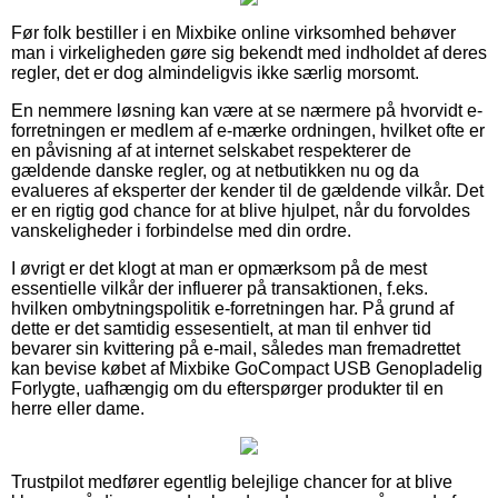
Før folk bestiller i en Mixbike online virksomhed behøver
man i virkeligheden gøre sig bekendt med indholdet af deres
regler, det er dog almindeligvis ikke særlig morsomt.
En nemmere løsning kan være at se nærmere på hvorvidt e-
forretningen er medlem af e-mærke ordningen, hvilket ofte er
en påvisning af at internet selskabet respekterer de
gældende danske regler, og at netbutikken nu og da
evalueres af eksperter der kender til de gældende vilkår. Det
er en rigtig god chance for at blive hjulpet, når du forvoldes
vanskeligheder i forbindelse med din ordre.
I øvrigt er det klogt at man er opmærksom på de mest
essentielle vilkår der influerer på transaktionen, f.eks.
hvilken ombytningspolitik e-forretningen har. På grund af
dette er det samtidig essesentielt, at man til enhver tid
bevarer sin kvittering på e-mail, således man fremadrettet
kan bevise købet af Mixbike GoCompact USB Genopladelig
Forlygte, uafhængig om du efterspørger produkter til en
herre eller dame.
Trustpilot medfører egentlig belejlige chancer for at blive