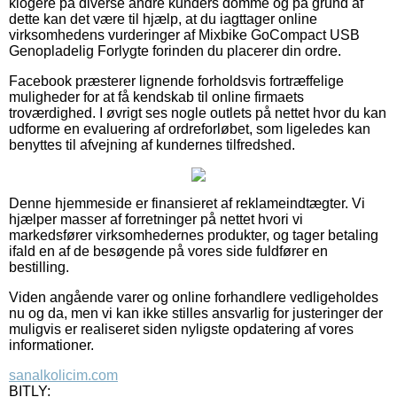
klogere på diverse andre kunders domme og på grund af
dette kan det være til hjælp, at du iagttager online
virksomhedens vurderinger af Mixbike GoCompact USB
Genopladelig Forlygte forinden du placerer din ordre.
Facebook præsterer lignende forholdsvis fortræffelige
muligheder for at få kendskab til online firmaets
troværdighed. I øvrigt ses nogle outlets på nettet hvor du kan
udforme en evaluering af ordreforløbet, som ligeledes kan
benyttes til afvejning af kundernes tilfredshed.
Denne hjemmeside er finansieret af reklameindtægter. Vi
hjælper masser af forretninger på nettet hvori vi
markedsfører virksomhedernes produkter, og tager betaling
ifald en af de besøgende på vores side fuldfører en
bestilling.
Viden angående varer og online forhandlere vedligeholdes
nu og da, men vi kan ikke stilles ansvarlig for justeringer der
muligvis er realiseret siden nyligste opdatering af vores
informationer.
sanalkolicim.com
BITLY: