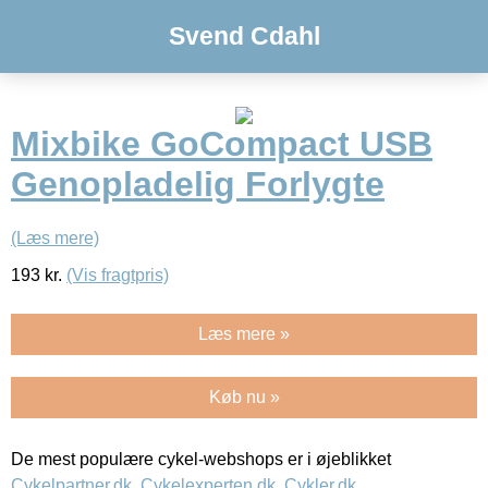
Svend Cdahl
Mixbike GoCompact USB
Genopladelig Forlygte
(Læs mere)
193
kr.
(Vis fragtpris)
Læs mere »
Køb nu »
De mest populære cykel-webshops er i øjeblikket
Cykelpartner.dk
,
Cykelexperten.dk
,
Cykler.dk
,