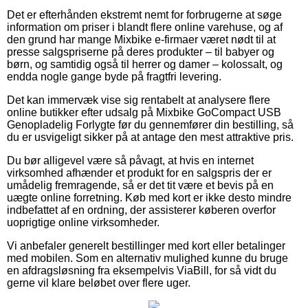
Det er efterhånden ekstremt nemt for forbrugerne at søge
information om priser i blandt flere online varehuse, og af
den grund har mange Mixbike e-firmaer været nødt til at
presse salgspriserne på deres produkter – til babyer og
børn, og samtidig også til herrer og damer – kolossalt, og
endda nogle gange byde på fragtfri levering.
Det kan immervæk vise sig rentabelt at analysere flere
online butikker efter udsalg på Mixbike GoCompact USB
Genopladelig Forlygte før du gennemfører din bestilling, så
du er usvigeligt sikker på at antage den mest attraktive pris.
Du bør alligevel være så påvagt, at hvis en internet
virksomhed afhænder et produkt for en salgspris der er
umådelig fremragende, så er det tit være et bevis på en
uægte online forretning. Køb med kort er ikke desto mindre
indbefattet af en ordning, der assisterer køberen overfor
uoprigtige online virksomheder.
Vi anbefaler generelt bestillinger med kort eller betalinger
med mobilen. Som en alternativ mulighed kunne du bruge
en afdragsløsning fra eksempelvis ViaBill, for så vidt du
gerne vil klare beløbet over flere uger.