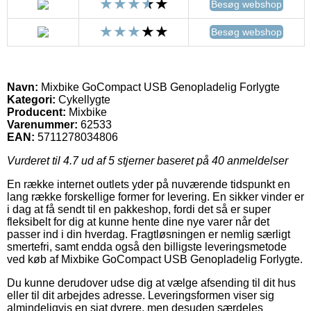
Besøg webshop
Besøg webshop
Navn:
Mixbike GoCompact USB Genopladelig Forlygte
Kategori:
Cykellygte
Producent:
Mixbike
Varenummer:
62533
EAN:
5711278034806
Vurderet til
4.7
ud af 5 stjerner baseret på
40
anmeldelser
En række internet outlets yder på nuværende tidspunkt en
lang række forskellige former for levering. En sikker vinder er
i dag at få sendt til en pakkeshop, fordi det så er super
fleksibelt for dig at kunne hente dine nye varer når det
passer ind i din hverdag. Fragtløsningen er nemlig særligt
smertefri, samt endda også den billigste leveringsmetode
ved køb af Mixbike GoCompact USB Genopladelig Forlygte.
Du kunne derudover udse dig at vælge afsending til dit hus
eller til dit arbejdes adresse. Leveringsformen viser sig
almindeligvis en sjat dyrere, men desuden særdeles