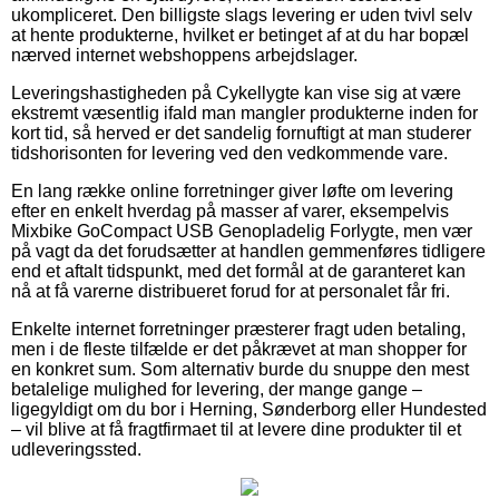
ukompliceret. Den billigste slags levering er uden tvivl selv
at hente produkterne, hvilket er betinget af at du har bopæl
nærved internet webshoppens arbejdslager.
Leveringshastigheden på Cykellygte kan vise sig at være
ekstremt væsentlig ifald man mangler produkterne inden for
kort tid, så herved er det sandelig fornuftigt at man studerer
tidshorisonten for levering ved den vedkommende vare.
En lang række online forretninger giver løfte om levering
efter en enkelt hverdag på masser af varer, eksempelvis
Mixbike GoCompact USB Genopladelig Forlygte, men vær
på vagt da det forudsætter at handlen gemmenføres tidligere
end et aftalt tidspunkt, med det formål at de garanteret kan
nå at få varerne distribueret forud for at personalet får fri.
Enkelte internet forretninger præsterer fragt uden betaling,
men i de fleste tilfælde er det påkrævet at man shopper for
en konkret sum. Som alternativ burde du snuppe den mest
betalelige mulighed for levering, der mange gange –
ligegyldigt om du bor i Herning, Sønderborg eller Hundested
– vil blive at få fragtfirmaet til at levere dine produkter til et
udleveringssted.