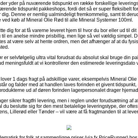
der yder på nuværende tidspunkt en række forskellige leverings
rende tidspunkt pakkeshops, fordi det så er super fleksibelt for
 dig. Denne er nemlig ualmindeligt fremkommelig, samt tit der
 ved køb af Mineral Olie Rød til alle Mineral Systemer 100ml.
dig for at få varerne leveret hjem til hvor du bor eller ud til di
til en anelse mindre prisbillig, men lige så vel vældig simpel. 
es at være selv at hente ordren, men det afhænger af at du fysis
sted.
 er selvfølgelig ultra vital forudsat du absolut skal bruge din 
 ud meningsfuldt at vi kontrollerer den estimerede leveringsdato 
lover 1 dags fragt på adskillige varer, eksempelvis Mineral Olie 
tår og falder med at handlen laves forinden et givent tidspunkt, 
 produkterne ud af døren forinden lagerpersonalet drager hjemad
nger sikrer fragtfri levering, men i reglen under forudsætning af a
l du beslutte sig for den mest betalelige leveringstype, der of
s, Lillerød eller Tønder – vil være at få fragtmanden til at levere
blematisk for folk at sammenligne priser (via fx PriceRunner) hos 