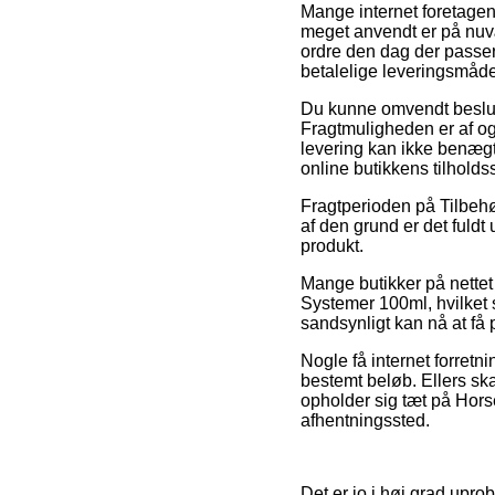
Mange internet foretagen
meget anvendt er på nuvæ
ordre den dag der passer
betalelige leveringsmåde
Du kunne omvendt beslutte 
Fragtmuligheden er af og 
levering kan ikke benægt
online butikkens tilholds
Fragtperioden på Tilbehør
af den grund er det fuldt
produkt.
Mange butikker på nettet 
Systemer 100ml, hvilket s
sandsynligt kan nå at få
Nogle få internet forretni
bestemt beløb. Ellers ska
opholder sig tæt på Horsen
afhentningssted.
Det er jo i høj grad upro