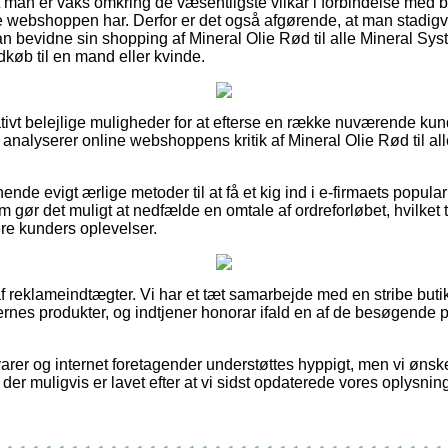
 at man er vaks omkring de væsentligste vilkår i forbindelse med b
ine webshoppen har. Derfor er det også afgørende, at man stadigv
kan bevidne sin shopping af Mineral Olie Rød til alle Mineral S
dkøb til en mand eller kvinde.
lativt belejlige muligheder for at efterse en række nuværende ku
 du analyserer online webshoppens kritik af Mineral Olie Rød til a
ende evigt ærlige metoder til at få et kig ind i e-firmaets popular
om gør det muligt at nedfælde en omtale af ordreforløbet, hvilket t
ligere kunders oplevelser.
 reklameindtægter. Vi har et tæt samarbejde med en stribe butik
rnes produkter, og indtjener honorar ifald en af de besøgende 
rer og internet foretagender understøttes hyppigt, men vi ønsker 
 der muligvis er lavet efter at vi sidst opdaterede vores oplysning