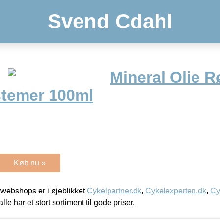
Svend Cdahl
Mineral Olie Rø
stemer 100ml
Køb nu »
webshops er i øjeblikket
Cykelpartner.dk
,
Cykelexperten.dk
,
Cy
alle har et stort sortiment til gode priser.