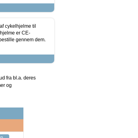
f cykelhjelme til
lhjelme er CE-
 bestille gennem dem.
 fra bl.a. deres
mer og
op