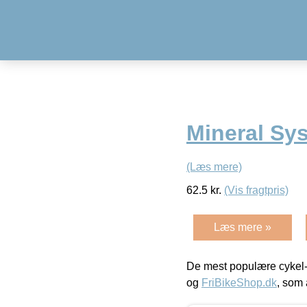
Mineral Sy
(Læs mere)
62.5
kr.
(Vis fragtpris)
Læs mere »
De mest populære cykel-
og
FriBikeShop.dk
, som 