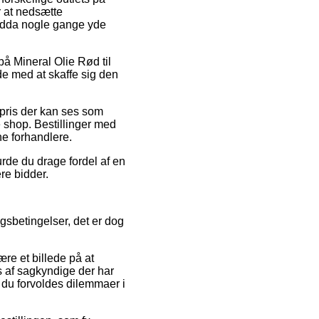
r at nedsætte
 endda nogle gange yde
å Mineral Olie Rød til
de med at skaffe sig den
n pris der kan ses som
 shop. Bestillinger med
ine forhandlere.
rde du drage fordel af en
re bidder.
sbetingelser, det er dog
re et billede på at
s af sagkyndige der har
s du forvoldes dilemmaer i