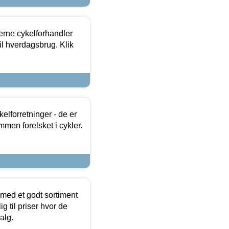
erne cykelforhandler
til hverdagsbrug. Klik
lforretninger - de er
mmen forelsket i cykler.
 med et godt sortiment
g til priser hvor de
alg.