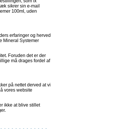
estillingen, som fx
æk sikrer sin e-mail
ystemer 100ml, uden
nders erfaringer og herved
lle Mineral Systemer
itet. Foruden det er der
illige må drages fordel af
ker på nettet derved at vi
på vores website
ikke at blive stillet
er.