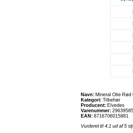
Navn:
Mineral Olie Rød t
Kategori:
Tilbehør
Producent:
Elvedes
Varenummer:
2963958
EAN:
8716706015881
Vurderet til
4.1
ud af 5 st