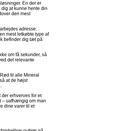
løsninger. En der er
 dig at kunne hente din
udover den mest
t arbejdes adresse.
Den mest letkøbte type af
k befinder dig tæt på
pakke om få sekunder, så
ved det relevante
Rød til alle Mineral
så at de højst
.
t der erhverves for et
test – uafhængig om man
 dine varer til et
forskellige outlets på