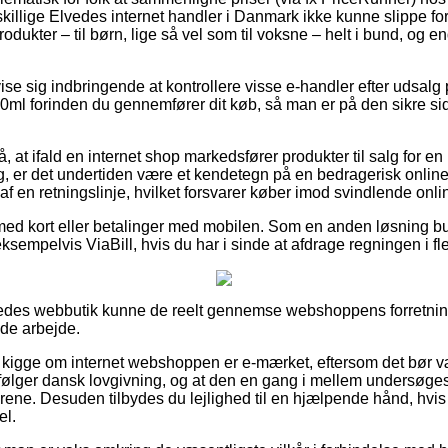
dskillige Elvedes internet handler i Danmark ikke kunne slippe fo
dukter – til børn, lige så vel som til voksne – helt i bund, og
.
e sig indbringende at kontrollere visse e-handler efter udsalg p
0ml forinden du gennemfører dit køb, så man er på den sikre si
å, at ifald en internet shop markedsfører produkter til salg for e
ig, er det undertiden være et kendetegn på en bedragerisk online
t af en retningslinje, hvilket forsvarer køber imod svindlende onl
 med kort eller betalinger med mobilen. Som en anden løsning bu
sempelvis ViaBill, hvis du har i sinde at afdrage regningen i fle
vedes webbutik kunne de reelt gennemse webshoppens forretning
nde arbejde.
kigge om internet webshoppen er e-mærket, eftersom det bør væ
rfølger dansk lovgivning, og at den en gang i mellem undersøge
årene. Desuden tilbydes du lejlighed til en hjælpende hånd, hvi
el.