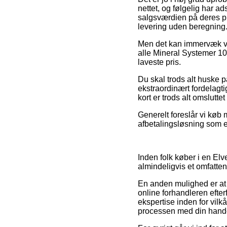
nettet, og følgelig har a
salgsværdien på deres pro
levering uden beregning
Men det kan immervæk vis
alle Mineral Systemer 10
laveste pris.
Du skal trods alt huske p
ekstraordinært fordelagt
kort er trods alt omslutte
Generelt foreslår vi køb
afbetalingsløsning som ek
Inden folk køber i en El
almindeligvis et omfatte
En anden mulighed er at 
online forhandleren efte
ekspertise inden for vilk
processen med din hand