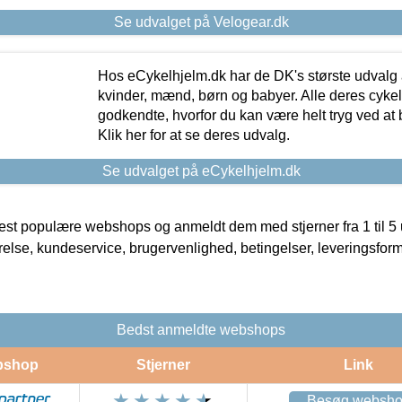
Se udvalget på Velogear.dk
Hos eCykelhjelm.dk har de DK's største udvalg a
kvinder, mænd, børn og babyer. Alle deres cyke
godkendte, hvorfor du kan være helt tryg ved at
Klik her for at se deres udvalg.
Se udvalget på eCykelhjelm.dk
t populære webshops og anmeldt dem med stjerner fra 1 til 5 ud
rrelse, kundeservice, brugervenlighed, betingelser, leveringsfor
Bedst anmeldte webshops
bshop
Stjerner
Link
Besøg websh