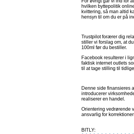
For øvrigt går vi ind for
hvilken byttepolitik onl
kvittering, så man altid 
hensyn til om du er på in
Trustpilot forærer dig re
stiller vi forslag om, at
100ml før du bestiller.
Facebook resulterer i lign
faktisk internet outlets s
til at tage stilling til tid
Denne side finansieres af
introducerer virksomhede
realiserer en handel.
Orientering vedrørende va
ansvarlig for korrektioner
BITLY: