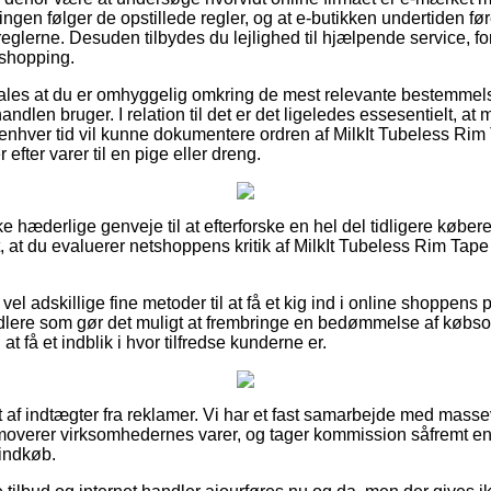
ningen følger de opstillede regler, og at e-butikken undertiden fø
eglerne. Desuden tilbydes du lejlighed til hjælpende service, for
shopping.
ales at du er omhyggelig omkring de mest relevante bestemmelse
handlen bruger. I relation til det er det ligeledes essesentielt, at
il enhver tid vil kunne dokumentere ordren af MilkIt Tubeless Ri
ter varer til en pige eller dreng.
ække hæderlige genveje til at efterforske en hel del tidligere kø
t, at du evaluerer netshoppens kritik af MilkIt Tubeless Rim Tap
 vel adskillige fine metoder til at få et kig ind i online shoppens 
ndlere som gør det muligt at frembringe en bedømmelse af købs
at få et indblik i hvor tilfredse kunderne er.
 af indtægter fra reklamer. Vi har et fast samarbejde med massev
omoverer virksomhedernes varer, og tager kommission såfremt e
 indkøb.