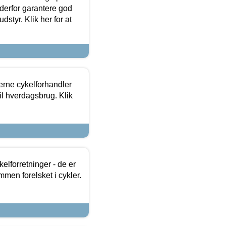
 derfor garantere god
dstyr. Klik her for at
erne cykelforhandler
til hverdagsbrug. Klik
lforretninger - de er
mmen forelsket i cykler.