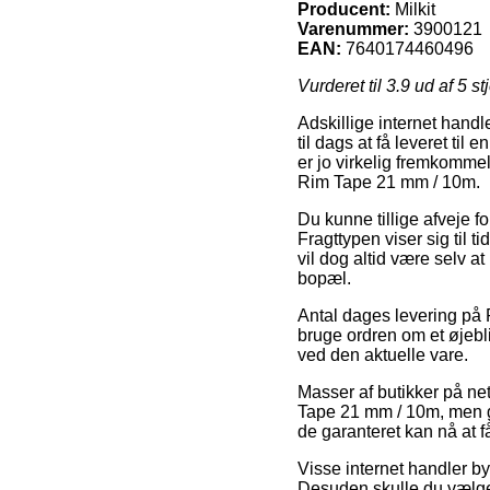
Producent:
Milkit
Varenummer:
3900121
EAN:
7640174460496
Vurderet til
3.9
ud af 5 st
Adskillige internet handl
til dags at få leveret til
er jo virkelig fremkomme
Rim Tape 21 mm / 10m.
Du kunne tillige afveje fo
Fragttypen viser sig til 
vil dog altid være selv 
bopæl.
Antal dages levering på R
bruge ordren om et øjebl
ved den aktuelle vare.
Masser af butikker på ne
Tape 21 mm / 10m, men gle
de garanteret kan nå at f
Visse internet handler b
Desuden skulle du vælge 