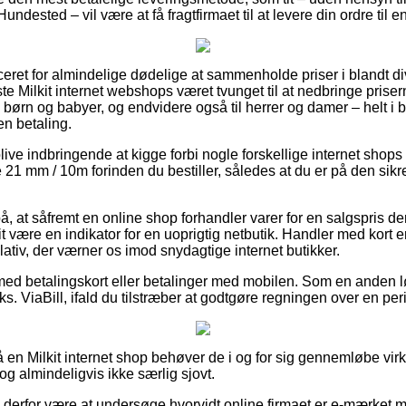
ndested – vil være at få fragtfirmaet til at levere din ordre til 
ceret for almindelige dødelige at sammenholde priser i blandt di
ste Milkit internet webshops været tvunget til at nedbringe prise
til børn og babyer, og endvidere også til herrer og damer – helt 
n betaling.
ve indbringende at kigge forbi nogle forskellige internet shops 
 21 mm / 10m forinden du bestiller, således at du er på den sik
å, at såfremt en online shop forhandler varer for en salgspris d
t være en indikator for en uoprigtig netbutik. Handler med kort 
ativ, der værner os imod snydagtige internet butikker.
 med betalingskort eller betalinger med mobilen. Som en anden 
ks. ViaBill, ifald du tilstræber at godtgøre regningen over en per
 en Milkit internet shop behøver de i og for sig gennemløbe v
dog almindeligvis ikke særlig sjovt.
e derfor være at undersøge hvorvidt online firmaet er e-mærket 