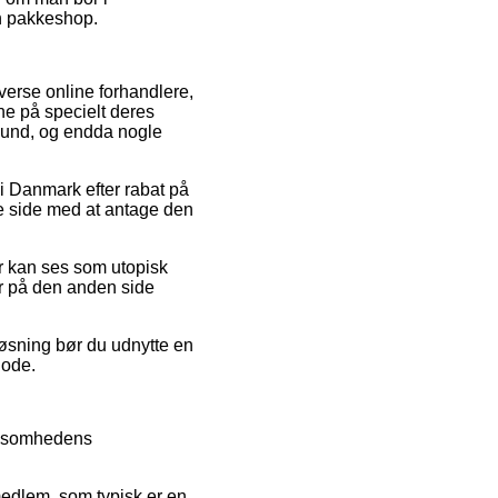
en pakkeshop.
verse online forhandlere,
rne på specielt deres
i bund, og endda nogle
i Danmark efter rabat på
re side med at antage den
er kan ses som utopisk
er på den anden side
løsning bør du udnytte en
iode.
irksomhedens
medlem, som typisk er en