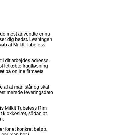
af de mest anvendte er nu
asser dig bedst. Løsningen
køb af MilkIt Tubeless
til dit arbejdes adresse.
t letkøbte fragtløsning
æt på online firmaets
e af at man står og skal
 estimerede leveringsdato
is MilkIt Tubeless Rim
nt klokkeslæt, sådan at
n.
r for et konkret beløb.
l om man bor i