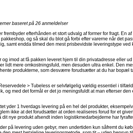
jerner baseret på
26
anmeldelser
er frembyder efterhånden et stort udvalg af former for fragt. En 
 en pakkeshop, og så skal du blot gå forbi efter varerne når det p
lig, samt endda tilmed den mest prisbevidste leveringstype ved 
r og imod at få pakken leveret hjem til din privatadresse eller ud 
tider lidt mere omkostningsfuld, men desuden ultra enkel. Den mes
at hente produkterne, som desværre forudsætter at du har bopæl t
eservedele > Tubeless er selvfølgelig vældig essentiel i tilfæld
ik, og med det formål er det jo meningsfuldt at man efterser den
ttet yder 1 hverdags levering på en hel del produkter, eksempelv
m ikke at det forudsætter at orden realiseres forud for et give
å dit nye produkt afsendt inden logistikmedarbejderne har fyrafte
yder på levering uden gebyr, men undertiden kun såfremt du købe
den mest betalelige leveringsmetode, som tit – uden hensyn ti