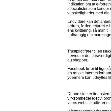
indikation om at e-forret
specialister som kender r
vanskeligheder med din 
Endvidere kan det anbef
ordren, fx den returret e-
ens kvittering, så man t
uafhængig om man søger ef
Trustpilot fører til en r
herved er det prisværdig
du shopper.
Facebook fører til lige så
en række internet forha
ydermere kan udnyttes til 
Denne side er finansieret
virksomheder idet vi pr
vores website udfører et