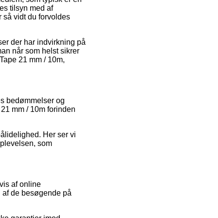
res tilsyn med af
 så vidt du forvoldes
r der har indvirkning på
 man når som helst sikrer
m Tape 21 mm / 10m,
beres bedømmelser og
e 21 mm / 10m forinden
pålidelighed. Her ser vi
oplevelsen, som
is af online
n af de besøgende på