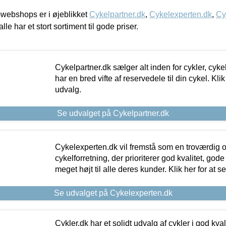
webshops er i øjeblikket
Cykelpartner.dk
,
Cykelexperten.dk
,
Cy
alle har et stort sortiment til gode priser.
Cykelpartner.dk sælger alt inden for cykler, cyke
har en bred vifte af reservedele til din cykel. Klik
udvalg.
Se udvalget på Cykelpartner.dk
Cykelexperten.dk vil fremstå som en troværdig o
cykelforretning, der prioriterer god kvalitet, god
meget højt til alle deres kunder. Klik her for at s
Se udvalget på Cykelexperten.dk
Cykler.dk har et solidt udvalg af cykler i god kvalit