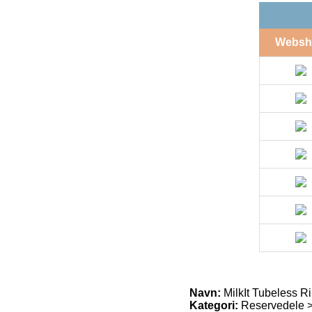
Websh
Navn:
MilkIt Tubeless R
Kategori:
Reservedele >