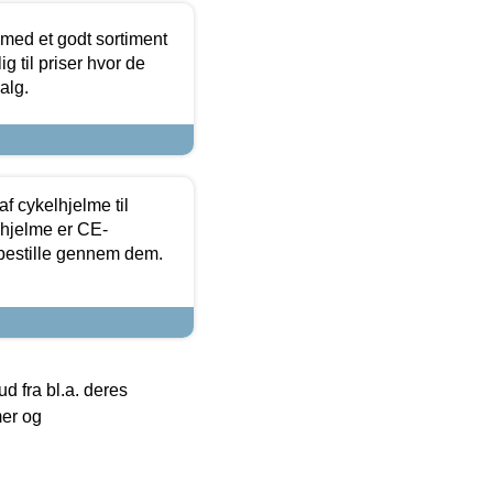
 med et godt sortiment
g til priser hvor de
alg.
f cykelhjelme til
lhjelme er CE-
 bestille gennem dem.
 fra bl.a. deres
mer og