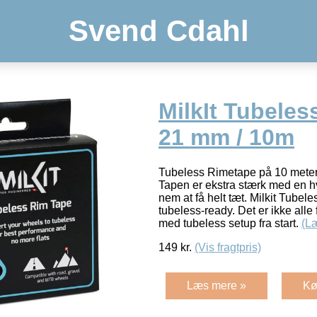
Svend Cdahl
MilkIt Tubeles
21 mm / 10m
Tubeless Rimetape på 10 meter. 
Tapen er ekstra stærk med en hvi
nem at få helt tæt. Milkit Tubel
tubeless-ready. Det er ikke alle
med tubeless setup fra start.
(L
149
kr.
(Vis fragtpris)
Læs mere »
Kø