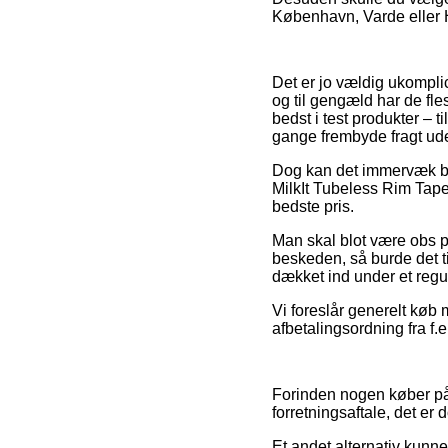
København, Varde eller Hu
Det er jo vældig ukompli
og til gengæld har de fle
bedst i test produkter – 
gange frembyde fragt ude
Dog kan det immervæk bli
MilkIt Tubeless Rim Tape
bedste pris.
Man skal blot være obs p
beskeden, så burde det ti
dækket ind under et regul
Vi foreslår generelt køb
afbetalingsordning fra f.e
Forinden nogen køber på
forretningsaftale, det er 
Et andet alternativ kunn