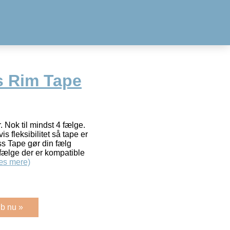
s Rim Tape
Nok til mindst 4 fælge.
s fleksibilitet så tape er
ess Tape gør din fælg
 fælge der er kompatible
æs mere)
b nu »