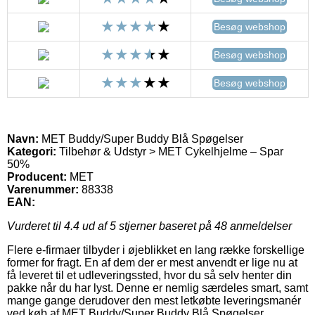
Besøg webshop
Besøg webshop
Besøg webshop
Navn:
MET Buddy/Super Buddy Blå Spøgelser
Kategori:
Tilbehør & Udstyr > MET Cykelhjelme – Spar
50%
Producent:
MET
Varenummer:
88338
EAN:
Vurderet til
4.4
ud af 5 stjerner baseret på
48
anmeldelser
Flere e-firmaer tilbyder i øjeblikket en lang række forskellige
former for fragt. En af dem der er mest anvendt er lige nu at
få leveret til et udleveringssted, hvor du så selv henter din
pakke når du har lyst. Denne er nemlig særdeles smart, samt
mange gange derudover den mest letkøbte leveringsmanér
ved køb af MET Buddy/Super Buddy Blå Spøgelser.