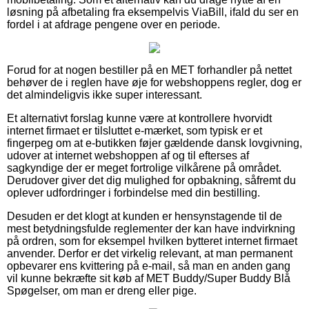
løsning på afbetaling fra eksempelvis ViaBill, ifald du ser en
fordel i at afdrage pengene over en periode.
Forud for at nogen bestiller på en MET forhandler på nettet
behøver de i reglen have øje for webshoppens regler, dog er
det almindeligvis ikke super interessant.
Et alternativt forslag kunne være at kontrollere hvorvidt
internet firmaet er tilsluttet e-mærket, som typisk er et
fingerpeg om at e-butikken føjer gældende dansk lovgivning,
udover at internet webshoppen af og til efterses af
sagkyndige der er meget fortrolige vilkårene på området.
Derudover giver det dig mulighed for opbakning, såfremt du
oplever udfordringer i forbindelse med din bestilling.
Desuden er det klogt at kunden er hensynstagende til de
mest betydningsfulde reglementer der kan have indvirkning
på ordren, som for eksempel hvilken bytteret internet firmaet
anvender. Derfor er det virkelig relevant, at man permanent
opbevarer ens kvittering på e-mail, så man en anden gang
vil kunne bekræfte sit køb af MET Buddy/Super Buddy Blå
Spøgelser, om man er dreng eller pige.