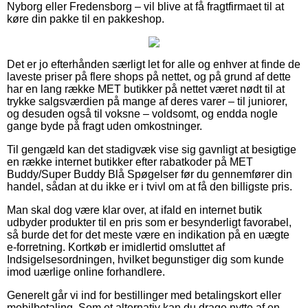
Nyborg eller Fredensborg – vil blive at få fragtfirmaet til at
køre din pakke til en pakkeshop.
Det er jo efterhånden særligt let for alle og enhver at finde de
laveste priser på flere shops på nettet, og på grund af dette
har en lang række MET butikker på nettet været nødt til at
trykke salgsværdien på mange af deres varer – til juniorer,
og desuden også til voksne – voldsomt, og endda nogle
gange byde på fragt uden omkostninger.
Til gengæld kan det stadigvæk vise sig gavnligt at besigtige
en række internet butikker efter rabatkoder på MET
Buddy/Super Buddy Blå Spøgelser før du gennemfører din
handel, sådan at du ikke er i tvivl om at få den billigste pris.
Man skal dog være klar over, at ifald en internet butik
udbyder produkter til en pris som er besynderligt favorabel,
så burde det for det meste være en indikation på en uægte
e-forretning. Kortkøb er imidlertid omsluttet af
Indsigelsesordningen, hvilket begunstiger dig som kunde
imod uærlige online forhandlere.
Generelt går vi ind for bestillinger med betalingskort eller
mobilbetaling. Som et alternativ kan du drage nytte af en