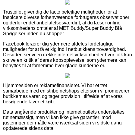
Trustpilot giver dig de facto belejlige muligheder for at
inspicere diverse forhenværende forbrugeres observationer
og derfor er det anbefalelsesværdigt, at du læser online
virksomhedens omtaler af MET Buddy/Super Buddy Blå
Spøgelser inden du shopper.
Facebook forærer dig ydermere aldeles fordelagtige
muligheder for at få et kig ind i netbutikkens troværdighed.
Desuden ser vi en række internet virksomheder hvor folk kan
skrive en kritik af deres købsoplevelse, som ydermere kan
benyttes til at fornemme hvor glade kunderne er.
Hjemmesiden er reklamefinansieret. Vi har et tæt
samarbejde med en stribe netshops eftersom vi promoverer
butikkernes varer, og tager provision i tilfælde af at vores
besøgende laver et køb.
Data angående produkter og internet outlets understøttes
rutinemæssigt, men vi kan ikke give garantier imod
justeringer der måtte være iværksat siden vi sidste gang
opdaterede sidens data.