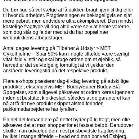
Du bør lige så vel vælge at få pakken bragt hjem til dig eller
til hvor du arbejder. Fragtløsningen er beklageligvis en sjat
mere pebret, men endvidere ultra ukompliceret. Den mindst
kostelige fragttype vil dog altid være selv at hente varerne,
som dog står og falder med at du har bopæl nær
webbutikkens arbejdslager.
Antal dages levering på Tilbehør & Udstyr > MET
Cykelhjelme – Spar 50% kan i nogle tilfælde være særligt
vital ifald vi står og skal bruge ordren om et øjeblik, så
herved er det selvfølgelig fornuftigt at vi tjekker den
anslåede leveringstid på det respektive produkt.
Flere e-shops præsterer dag-til-dag levering på adskillige
produkter, eksempelvis MET Buddy/Super Buddy Blå
Spøgelser, som alligevel påkræver at ordren køres igennem
inden et besluttet klokkeslæt, således at de garanteret kan
nå at få dit nye produkt skippet afsted forinden
pakkemedarbejderne har fyraften.
En hel del forhandlere på nettet byder på fri fragt, men ofte
afkræver det at man shopper for et fastsat beløb. Derudover
skulle man udvælge den mest prisbevidste fragtløsning,
hvilket i mange tilfælde – hvad end man bor ved Esbjerg,