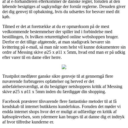
af at e-forhandleren efterkommer de danske regler, foruden at den
løbende besigtiges af sagkyndige der forstår reglerne. Desuden giver
det dig genvej til opbakning, hvis du udsættes for besvær med dit
køb.
Tilmed er det at foretrække at du er opmærksom på de mest
vedkommende bestemmelser der spiller ind i forbindelse med
bestillingen, fx hvilken returrettighed online webshoppen bruger.
Derfor er det tillige afgørende, at man stadigvæk bevarer sin
kvittering på e-mail, så man når som helst vil kunne dokumentere sin
ordre af Messing skive ø25 x ø11 x 5mm, hvad end man er på udkig
efter varer til en dame eller herre.
Trustpilot medfører ganske sikre genveje til at gennemgå flere
nuværende forbrugeres opfattelser og herved er det
anbefalelsesværdigt, at du besigtiger netshoppens kritik af Messing
skive ø25 x ø11 x 5mm inden du færdiggør din shopping.
Facebook præsterer tilsvarende flere fantastiske metoder til at få
kendskab til internet butikkens kundefokus. Foruden det møder vi
endda internet shops hvor det er muligt at udfærdige en kritik af
købsoplevelsen, som ydermere kan bruges til at danne dig et indtryk
af hvor tilfredse kunderne er.