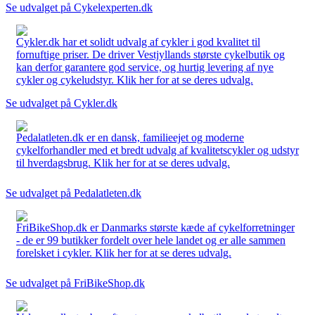
Se udvalget på Cykelexperten.dk
Cykler.dk har et solidt udvalg af cykler i god kvalitet til
fornuftige priser. De driver Vestjyllands største cykelbutik og
kan derfor garantere god service, og hurtig levering af nye
cykler og cykeludstyr. Klik her for at se deres udvalg.
Se udvalget på Cykler.dk
Pedalatleten.dk er en dansk, familieejet og moderne
cykelforhandler med et bredt udvalg af kvalitetscykler og udstyr
til hverdagsbrug. Klik her for at se deres udvalg.
Se udvalget på Pedalatleten.dk
FriBikeShop.dk er Danmarks største kæde af cykelforretninger
- de er 99 butikker fordelt over hele landet og er alle sammen
forelsket i cykler. Klik her for at se deres udvalg.
Se udvalget på FriBikeShop.dk