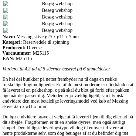
Besøg webshop
Besøg webshop
Besøg webshop
Besøg webshop
Besøg webshop
Navn:
Messing skive ø25 x ø11 x 5mm
Kategori:
Reservedele til spinning
Producent:
Diverse
Varenummer:
M25115
EAN:
M25115
Vurderet til
4.3
ud af 5 stjerner baseret på
6
anmeldelser
En hel del butikker på nettet frembyder nu til dags en række
forskellige fragtmuligheder. En af de mest moderne er efterhånden at
få leveret til en pakkeshop, og så skal du blot gå forbi efter pakken
lige når det passer dig. Metoden er jo vældig ligetil, samt typisk
endvidere den mest betalelige leveringsmodel ved køb af Messing
skive ø25 x ø11 x 5mm.
Du bør endvidere prøve at vælge at få leveret hjem til dig eller ud på
dit arbejde. Fragtformen er tit en anelse dyrere, men også særligt
simpel. Den billigste leveringstype vil dog til enhver tid være at
hente produkterne selv, som dog betinges af at du befinder dig tæt