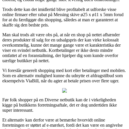
Trods dette kan det imidlertid blive profitabelt at udforske visse
online firmaer efter rabat på Messing skive ø25 x ø11 x 5mm forud
for at du færdiggør din shopping, således at man er garanteret at
skaffe sig den bedste pris.
Man skal trods alt være obs på, at når en shop på nettet afhænder
deres produkter til salg for en udsalgspris der kan virke kolossalt
overkommelig, kunne det mange gange være et karakteristika der
viser en svindel netbutik. Kortbetalinger er ikke desto mindre
omfattet af en foranstaltning, der hjælper dig som kunde overfor
uærlige butikker på nettet.
Vi foreslår generelt shopping med kort eller betalinger med mobilen.
Som en alternativ mulighed kunne du udnytte et afdragstilbud som
eksempelvis ViaBill, når du agter at betale prisen over flere uger.
Før folk shopper på en Diverse netbutik kan de i virkeligheden
kigge på butikkens forretningsaftale, det er dog undertiden ikke
super interessant.
Et alternativ kan derfor være at bemærke hvorvidt online
forretningen er støttet af e-mærket, fordi det kan være en angivelse