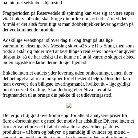
på internet selskabets hjemsted.
Fragtperioden på Reservedele til spinning kan vise sig at være super
vital ifald vi absolut skal bruge din ordre om kort tid, så med det
formål er det altså fornuftigt at man dobbelttjekker leveringstiden på
det vedkommende produkt.
Adskillige webshops udlover dag-til-dag fragt på utallige
varenumre, eksempelvis Messing skive ø25 x ø11 x 5mm, men som
trods alt står og falder med at bestillingen realiseres inden et angivent
tidspunkt, så de har udsigt til at kunne nå at få varerne skippet afsted
inden logistikmedarbejderne drager hjemad.
Enkelte internet outlets yder levering uden omkostninger, men tit er
det betinget af at man indkøber for et bestemt beløb. Desuden kan
man overveje den billigste leveringsmanér, hvilket tit – ligegyldigt
om du er ved Kolding, Skanderborg eller Nivå – er at få
fragtmanden til at bringe din pakke til et udleveringssted.
Det er jo i høj grad overkommeligt for alle at analysere priser fra
flere e-forretninger, og med det motiv har adskillige Diverse internet
firmaer været presset til at at nedsætte salgsværdien på deres
produkter – til børn og babyer, og samtidig til kvinder og mænd –
enormt, og endda nogle gange sikre levering uden omkostninger.