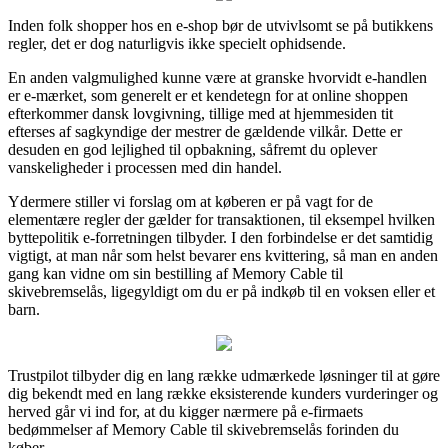
Inden folk shopper hos en e-shop bør de utvivlsomt se på butikkens
regler, det er dog naturligvis ikke specielt ophidsende.
En anden valgmulighed kunne være at granske hvorvidt e-handlen
er e-mærket, som generelt er et kendetegn for at online shoppen
efterkommer dansk lovgivning, tillige med at hjemmesiden tit
efterses af sagkyndige der mestrer de gældende vilkår. Dette er
desuden en god lejlighed til opbakning, såfremt du oplever
vanskeligheder i processen med din handel.
Ydermere stiller vi forslag om at køberen er på vagt for de
elementære regler der gælder for transaktionen, til eksempel hvilken
byttepolitik e-forretningen tilbyder. I den forbindelse er det samtidig
vigtigt, at man når som helst bevarer ens kvittering, så man en anden
gang kan vidne om sin bestilling af Memory Cable til
skivebremselås, ligegyldigt om du er på indkøb til en voksen eller et
barn.
Trustpilot tilbyder dig en lang række udmærkede løsninger til at gøre
dig bekendt med en lang række eksisterende kunders vurderinger og
herved går vi ind for, at du kigger nærmere på e-firmaets
bedømmelser af Memory Cable til skivebremselås forinden du
køber.