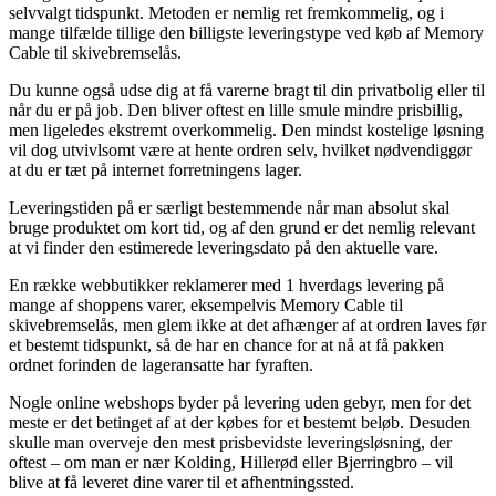
selvvalgt tidspunkt. Metoden er nemlig ret fremkommelig, og i
mange tilfælde tillige den billigste leveringstype ved køb af Memory
Cable til skivebremselås.
Du kunne også udse dig at få varerne bragt til din privatbolig eller til
når du er på job. Den bliver oftest en lille smule mindre prisbillig,
men ligeledes ekstremt overkommelig. Den mindst kostelige løsning
vil dog utvivlsomt være at hente ordren selv, hvilket nødvendiggør
at du er tæt på internet forretningens lager.
Leveringstiden på er særligt bestemmende når man absolut skal
bruge produktet om kort tid, og af den grund er det nemlig relevant
at vi finder den estimerede leveringsdato på den aktuelle vare.
En række webbutikker reklamerer med 1 hverdags levering på
mange af shoppens varer, eksempelvis Memory Cable til
skivebremselås, men glem ikke at det afhænger af at ordren laves før
et bestemt tidspunkt, så de har en chance for at nå at få pakken
ordnet forinden de lageransatte har fyraften.
Nogle online webshops byder på levering uden gebyr, men for det
meste er det betinget af at der købes for et bestemt beløb. Desuden
skulle man overveje den mest prisbevidste leveringsløsning, der
oftest – om man er nær Kolding, Hillerød eller Bjerringbro – vil
blive at få leveret dine varer til et afhentningssted.