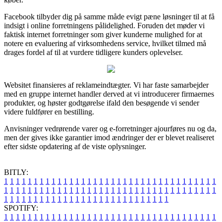
Facebook tilbyder dig på samme måde evigt pæne løsninger til at få
indsigt i online forretningens pålidelighed. Foruden det møder vi
faktisk internet forretninger som giver kunderne mulighed for at
notere en evaluering af virksomhedens service, hvilket tilmed må
drages fordel af til at vurdere tidligere kunders oplevelser.
Websitet finansieres af reklameindtægter. Vi har faste samarbejder
med en gruppe internet handler derved at vi introducerer firmaernes
produkter, og høster godtgørelse ifald den besøgende vi sender
videre fuldfører en bestilling.
Anvisninger vedrørende varer og e-forretninger ajourføres nu og da,
men der gives ikke garantier imod ændringer der er blevet realiseret
efter sidste opdatering af de viste oplysninger.
BITLY:
1
1
1
1
1
1
1
1
1
1
1
1
1
1
1
1
1
1
1
1
1
1
1
1
1
1
1
1
1
1
1
1
1
1
1
1
1
1
1
1
1
1
1
1
1
1
1
1
1
1
1
1
1
1
1
1
1
1
1
1
1
1
1
1
1
1
1
1
1
1
1
1
1
1
1
1
1
1
1
1
1
1
1
1
1
1
1
1
1
1
1
1
1
1
1
1
1
1
1
1
SPOTIFY:
1
1
1
1
1
1
1
1
1
1
1
1
1
1
1
1
1
1
1
1
1
1
1
1
1
1
1
1
1
1
1
1
1
1
1
1