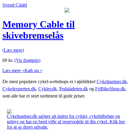
Svend Cdahl
Memory Cable til
skivebremselås
(Læs mere)
69
kr.
(Vis fragtpris)
Læs mere »
Køb nu »
De mest populære cykel-webshops er i øjeblikket
Cykelpartner.dk
,
Cykelexperten.dk
,
Cykler.dk
,
Pedalatleten.dk
og
FriBikeShop.dk
,
som alle har et stort sortiment til gode priser.
Cykelpartner.dk sælger alt inden for cykler, cykeltilbehør og
udstyr og har en bred vifte af reservedele til din cykel. Klik her
for at se deres udvalg.