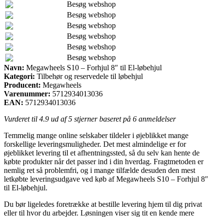
Besøg webshop
Besøg webshop
Besøg webshop
Besøg webshop
Besøg webshop
Besøg webshop
Navn:
Megawheels S10 – Forhjul 8″ til El-løbehjul
Kategori:
Tilbehør og reservedele til løbehjul
Producent:
Megawheels
Varenummer:
5712934013036
EAN:
5712934013036
Vurderet til
4.9
ud af 5 stjerner baseret på
6
anmeldelser
Temmelig mange online selskaber tildeler i øjeblikket mange
forskellige leveringsmuligheder. Det mest almindelige er for
øjeblikket levering til et afhentningssted, så du selv kan hente de
købte produkter når det passer ind i din hverdag. Fragtmetoden er
nemlig ret så problemfri, og i mange tilfælde desuden den mest
letkøbte leveringsudgave ved køb af Megawheels S10 – Forhjul 8″
til El-løbehjul.
Du bør ligeledes foretrække at bestille levering hjem til dig privat
eller til hvor du arbejder. Løsningen viser sig tit en kende mere