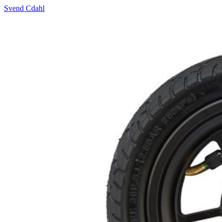
Svend Cdahl