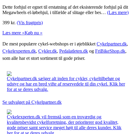
Dette forhjul er egnet til erstatning af det eksisterende forhjul på dit
Megawheels el-løbehjul, i tilfælde af slitage eller bes…
(Læs mere)
399
kr.
(Vis fragtpris)
Læs mere »
Køb nu »
De mest populære cykel-webshops er i øjeblikket
Cykelpartner.dk
,
Cykelexperten.dk
,
Cykler.dk
,
Pedalatleten.dk
og
FriBikeShop.dk
,
som alle har et stort sortiment til gode priser.
Cykelpartner.dk sælger alt inden for cykler, cykeltilbehør og
udstyr og har en bred vifte af reservedele til din cykel. Klik her
for at se deres udvalg.
Se udvalget på Cykelpartner.dk
Cykelexperten.dk vil fremstå som en troværdig og
kvalitetsbevidst cykelforretning, der prioriterer god kvalitet,
gode priser samt service meget højt til alle deres kunder. Klik
her for at se deres udvalg.