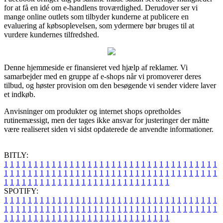
for at få en idé om e-handlens troværdighed. Derudover ser vi
mange online outlets som tilbyder kunderne at publicere en
evaluering af købsoplevelsen, som ydermere bør bruges til at
vurdere kundernes tilfredshed.
Denne hjemmeside er finansieret ved hjælp af reklamer. Vi
samarbejder med en gruppe af e-shops når vi promoverer deres
tilbud, og høster provision om den besøgende vi sender videre laver
et indkøb.
Anvisninger om produkter og internet shops opretholdes
rutinemæssigt, men der tages ikke ansvar for justeringer der måtte
være realiseret siden vi sidst opdaterede de anvendte informationer.
BITLY:
1
1
1
1
1
1
1
1
1
1
1
1
1
1
1
1
1
1
1
1
1
1
1
1
1
1
1
1
1
1
1
1
1
1
1
1
1
1
1
1
1
1
1
1
1
1
1
1
1
1
1
1
1
1
1
1
1
1
1
1
1
1
1
1
1
1
1
1
1
1
1
1
1
1
1
1
1
1
1
1
1
1
1
1
1
1
1
1
1
1
1
1
1
1
1
1
1
1
1
1
SPOTIFY:
1
1
1
1
1
1
1
1
1
1
1
1
1
1
1
1
1
1
1
1
1
1
1
1
1
1
1
1
1
1
1
1
1
1
1
1
1
1
1
1
1
1
1
1
1
1
1
1
1
1
1
1
1
1
1
1
1
1
1
1
1
1
1
1
1
1
1
1
1
1
1
1
1
1
1
1
1
1
1
1
1
1
1
1
1
1
1
1
1
1
1
1
1
1
1
1
1
1
1
1