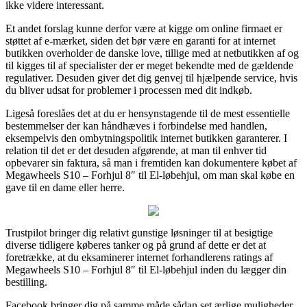
ikke videre interessant.
Et andet forslag kunne derfor være at kigge om online firmaet er
støttet af e-mærket, siden det bør være en garanti for at internet
butikken overholder de danske love, tillige med at netbutikken af og
til kigges til af specialister der er meget bekendte med de gældende
regulativer. Desuden giver det dig genvej til hjælpende service, hvis
du bliver udsat for problemer i processen med dit indkøb.
Ligeså foreslåes det at du er hensynstagende til de mest essentielle
bestemmelser der kan håndhæves i forbindelse med handlen,
eksempelvis den ombytningspolitik internet butikken garanterer. I
relation til det er det desuden afgørende, at man til enhver tid
opbevarer sin faktura, så man i fremtiden kan dokumentere købet af
Megawheels S10 – Forhjul 8″ til El-løbehjul, om man skal købe en
gave til en dame eller herre.
Trustpilot bringer dig relativt gunstige løsninger til at besigtige
diverse tidligere køberes tanker og på grund af dette er det at
foretrække, at du eksaminerer internet forhandlerens ratings af
Megawheels S10 – Forhjul 8″ til El-løbehjul inden du lægger din
bestilling.
Facebook bringer dig på samme måde sådan set ærlige muligheder