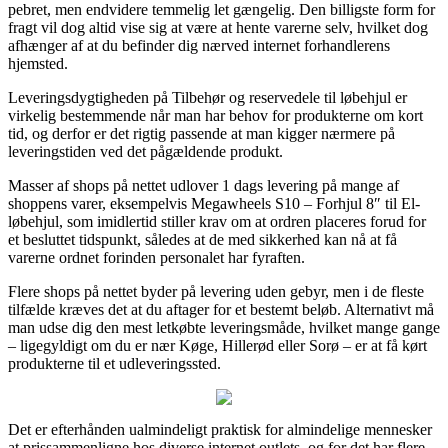
pebret, men endvidere temmelig let gængelig. Den billigste form for
fragt vil dog altid vise sig at være at hente varerne selv, hvilket dog
afhænger af at du befinder dig nærved internet forhandlerens
hjemsted.
Leveringsdygtigheden på Tilbehør og reservedele til løbehjul er
virkelig bestemmende når man har behov for produkterne om kort
tid, og derfor er det rigtig passende at man kigger nærmere på
leveringstiden ved det pågældende produkt.
Masser af shops på nettet udlover 1 dags levering på mange af
shoppens varer, eksempelvis Megawheels S10 – Forhjul 8″ til El-
løbehjul, som imidlertid stiller krav om at ordren placeres forud for
et besluttet tidspunkt, således at de med sikkerhed kan nå at få
varerne ordnet forinden personalet har fyraften.
Flere shops på nettet byder på levering uden gebyr, men i de fleste
tilfælde kræves det at du aftager for et bestemt beløb. Alternativt må
man udse dig den mest letkøbte leveringsmåde, hvilket mange gange
– ligegyldigt om du er nær Køge, Hillerød eller Sorø – er at få kørt
produkterne til et udleveringssted.
Det er efterhånden ualmindeligt praktisk for almindelige mennesker
at prissammenligne hos diverse internet outlets, og for det har flere