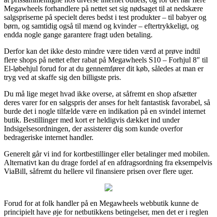
Megawheels forhandlere på nettet set sig nødsaget til at nedskære
salgspriserne på specielt deres bedst i test produkter – til babyer og
børn, og samtidig også til mænd og kvinder – eftertrykkeligt, og
endda nogle gange garantere fragt uden betaling.
Derfor kan det ikke desto mindre være tiden værd at prøve indtil
flere shops på nettet efter rabat på Megawheels S10 – Forhjul 8″ til
El-løbehjul forud for at du gennemfører dit køb, således at man er
tryg ved at skaffe sig den billigste pris.
Du må lige meget hvad ikke overse, at såfremt en shop afsætter
deres varer for en salgspris der anses for helt fantastisk favorabel, så
burde det i nogle tilfælde være en indikation på en svindel internet
butik. Bestillinger med kort er heldigvis dækket ind under
Indsigelsesordningen, der assisterer dig som kunde overfor
bedrageriske internet handler.
Generelt går vi ind for kortbestillinger eller betalinger med mobilen.
Alternativt kan du drage fordel af en afdragsordning fra eksempelvis
ViaBill, såfremt du hellere vil finansiere prisen over flere uger.
Forud for at folk handler på en Megawheels webbutik kunne de
principielt have øje for netbutikkens betingelser, men det er i reglen