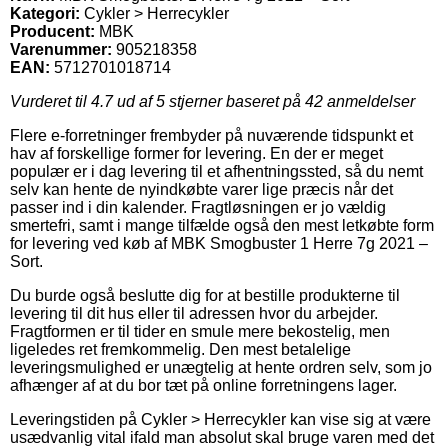
Kategori:
Cykler > Herrecykler
Producent:
MBK
Varenummer:
905218358
EAN:
5712701018714
Vurderet til
4.7
ud af 5 stjerner baseret på
42
anmeldelser
Flere e-forretninger frembyder på nuværende tidspunkt et
hav af forskellige former for levering. En der er meget
populær er i dag levering til et afhentningssted, så du nemt
selv kan hente de nyindkøbte varer lige præcis når det
passer ind i din kalender. Fragtløsningen er jo vældig
smertefri, samt i mange tilfælde også den mest letkøbte form
for levering ved køb af MBK Smogbuster 1 Herre 7g 2021 –
Sort.
Du burde også beslutte dig for at bestille produkterne til
levering til dit hus eller til adressen hvor du arbejder.
Fragtformen er til tider en smule mere bekostelig, men
ligeledes ret fremkommelig. Den mest betalelige
leveringsmulighed er unægtelig at hente ordren selv, som jo
afhænger af at du bor tæt på online forretningens lager.
Leveringstiden på Cykler > Herrecykler kan vise sig at være
usædvanlig vital ifald man absolut skal bruge varen med det