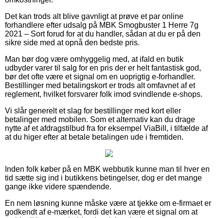
Det kan trods alt blive gavnligt at prøve et par online
forhandlere efter udsalg på MBK Smogbuster 1 Herre 7g
2021 – Sort forud for at du handler, sådan at du er på den
sikre side med at opnå den bedste pris.
Man bør dog være omhyggelig med, at ifald en butik
udbyder varer til salg for en pris der er helt fantastisk god,
bør det ofte være et signal om en uoprigtig e-forhandler.
Bestillinger med betalingskort er trods alt omfavnet af et
reglement, hvilket forsvarer folk imod svindlende e-shops.
Vi slår generelt et slag for bestillinger med kort eller
betalinger med mobilen. Som et alternativ kan du drage
nytte af et afdragstilbud fra for eksempel ViaBill, i tilfælde af
at du higer efter at betale betalingen ude i fremtiden.
Inden folk køber på en MBK webbutik kunne man til hver en
tid sætte sig ind i butikkens betingelser, dog er det mange
gange ikke videre spændende.
En nem løsning kunne måske være at tjekke om e-firmaet er
godkendt af e-mærket, fordi det kan være et signal om at