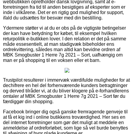
webbutikken opretholder dansk lovgivning, samt at e-
forretningen fra tid til anden besigtiges af eksperter som er
inde i vilkårene. Det er en rigtig god mulighed for support,
ifald du udsættes for besvær med din bestilling.
Ydermere støtter vi at du er obs på de vigtigste betingelser
der kan have betydning for købet, til eksempel hvilken
returpolitik e-butikken lover. I den relation er det på samme
måde essesentielt, at man stadigvæk bibeholder ens
ordrekvittering, således man altid kan bevidne ordren af
MBK Smogbuster 1 Herre 7g 2021 – Sort, uafhængig om
man er på shopping til en voksen eller et barn.
Trustpilot resulterer i immervæk værdifulde muligheder for at
dechifrere en hel del forhenværende kunders betragtninger
og derved tilråder vi, at du bliver klogere på e-forhandlerens
omtaler af MBK Smogbuster 1 Herre 7g 2021 – Sort før du
færdiggør din shopping.
Facebook bringer dig også ganske fremragende genveje til
at få et kig ind i online butikkens troværdighed. Her ses en
del internet forretninger som gør det muligt at meddele en
anmeldelse af ordreforløbet, som lige så vel burde benyttes
til afvejning af hvor glade kunderne er.