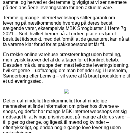
samme, og herved er det temmelig vigtigt at vi ser nærmere
på den anslåede leveringsdato for den aktuelle vare.
Temmelig mange internet webshops stiller garanti om
levering på næstkommende hverdag på deres bedst
sælgende varer, eksempelvis MBK Smogbuster 1 Herre 7g
2021 – Sort, hvilket beroer på at ordren placeres før et
besluttet tidspunkt, med det formål at de garanteret kan nå at
få varerne klar forud for at pakkepersonalet får fri.
En række online varehuse præsterer fragt uden betaling,
men typisk kræver det at du aftager for et konkret beløb.
Desuden må du snuppe den mest letkøbte leveringsløsning,
hvilket gerne – uafhængig om man befinder sig i Hørsholm,
Sønderborg eller Lemvig – vil være at få bragt produkterne til
et udleveringssted.
Det er ualmindeligt fremkommeligt for almindelige
mennesker at finde information om priser hos diverse e-
shops, og derfor har mange MBK internet webshops set sig
nødsaget til at tvinge prisniveauet på mange af deres varer –
til piger og drenge, og ligeså til mænd og kvinder –
eftertrykkeligt, og endda nogle gange love levering uden
omkostninger.