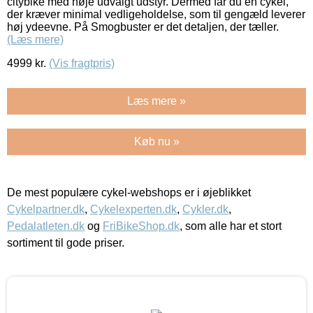
citybike med nøje udvalgt udstyr. Dermed får du en cykel,
der kræver minimal vedligeholdelse, som til gengæld leverer
høj ydeevne. På Smogbuster er det detaljen, der tæller.
(Læs mere)
4999
kr.
(Vis fragtpris)
Læs mere »
Køb nu »
De mest populære cykel-webshops er i øjeblikket
Cykelpartner.dk
,
Cykelexperten.dk
,
Cykler.dk
,
Pedalatleten.dk
og
FriBikeShop.dk
, som alle har et stort
sortiment til gode priser.