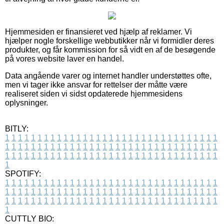
Hjemmesiden er finansieret ved hjælp af reklamer. Vi
hjælper nogle forskellige webbutikker når vi formidler deres
produkter, og får kommission for så vidt en af de besøgende
på vores website laver en handel.
Data angående varer og internet handler understøttes ofte,
men vi tager ikke ansvar for rettelser der måtte være
realiseret siden vi sidst opdaterede hjemmesidens
oplysninger.
BITLY:
1
1
1
1
1
1
1
1
1
1
1
1
1
1
1
1
1
1
1
1
1
1
1
1
1
1
1
1
1
1
1
1
1
1
1
1
1
1
1
1
1
1
1
1
1
1
1
1
1
1
1
1
1
1
1
1
1
1
1
1
1
1
1
1
1
1
1
1
1
1
1
1
1
1
1
1
1
1
1
1
1
1
1
1
1
1
1
1
1
1
1
1
1
1
1
1
1
1
1
1
SPOTIFY:
1
1
1
1
1
1
1
1
1
1
1
1
1
1
1
1
1
1
1
1
1
1
1
1
1
1
1
1
1
1
1
1
1
1
1
1
1
1
1
1
1
1
1
1
1
1
1
1
1
1
1
1
1
1
1
1
1
1
1
1
1
1
1
1
1
1
1
1
1
1
1
1
1
1
1
1
1
1
1
1
1
1
1
1
1
1
1
1
1
1
1
1
1
1
1
1
1
1
1
1
CUTTLY BIO: