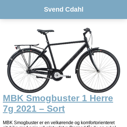
Svend Cdahl
MBK Smogbuster 1 Herre
7g 2021 – Sort
MBK Smogbuster er en velkørende og komfortorienteret