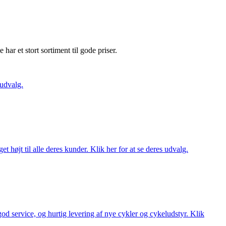
e har et stort sortiment til gode priser.
 udvalg.
t højt til alle deres kunder. Klik her for at se deres udvalg.
 god service, og hurtig levering af nye cykler og cykeludstyr. Klik