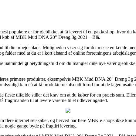
 mest populære er for øjeblikket at få leveret til en pakkeshop, hvor du
de ved køb af MBK Mud DNA 20" Dreng 3g 2021 – Blå.
 ud til din arbejdsplads. Muligheden viser sig for det meste en kende m
g falder med at du er i kort afstand af online forretningens arbejdslager
e ualmindeligt betydningsfuld om du mangler dine nye varer øjeblikkelig
g på deres primære produkter, eksempelvis MBK Mud DNA 20" Dreng 3g 
 sandsynligt kan nå at få produkterne afsendt forud for at de lageransatte
fleste tilfælde stiller det krav om at du køber for en præcis sum. Eller
å fragtmanden til at levere varerne til et udleveringssted.
r fra flere internet selskaber, og herved har flere MBK e-shops ikke kunn
da nogle gange byde på fragtfri levering.