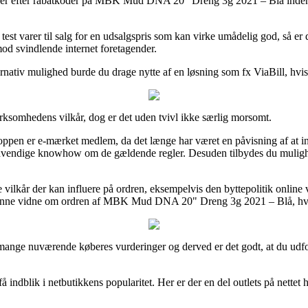
tninger efter rabatkoder på MBK Mud DNA 20" Dreng 3g 2021 – Blå inden
 test varer til salg for en udsalgspris som kan virke umådelig god, så e
mod svindlende internet foretagender.
lternativ mulighed burde du drage nytte af en løsning som fx ViaBill, hv
rksomhedens vilkår, dog er det uden tvivl ikke særlig morsomt.
ppen er e-mærket medlem, da det længe har været en påvisning af at inte
ødvendige knowhow om de gældende regler. Desuden tilbydes du mulighed 
e vilkår der kan influere på ordren, eksempelvis den byttepolitik online
il kunne vidne om ordren af MBK Mud DNA 20" Dreng 3g 2021 – Blå, hva
 ret mange nuværende køberes vurderinger og derved er det godt, at du
ndblik i netbutikkens popularitet. Her er der en del outlets på nettet 