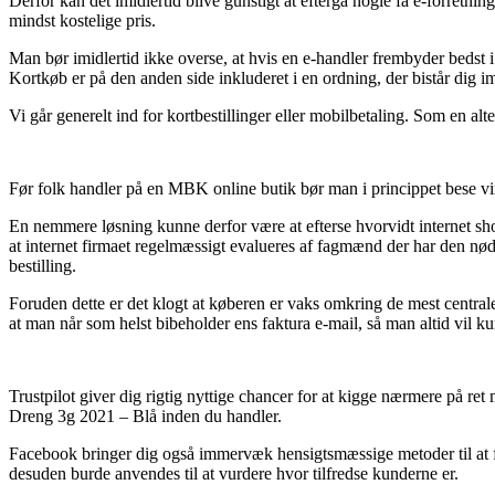
Derfor kan det imidlertid blive gunstigt at eftergå nogle få e-forre
mindst kostelige pris.
Man bør imidlertid ikke overse, at hvis en e-handler frembyder bedst i
Kortkøb er på den anden side inkluderet i en ordning, der bistår dig i
Vi går generelt ind for kortbestillinger eller mobilbetaling. Som en a
Før folk handler på en MBK online butik bør man i princippet bese vi
En nemmere løsning kunne derfor være at efterse hvorvidt internet sho
at internet firmaet regelmæssigt evalueres af fagmænd der har den n
bestilling.
Foruden dette er det klogt at køberen er vaks omkring de mest central
at man når som helst bibeholder ens faktura e-mail, så man altid v
Trustpilot giver dig rigtig nyttige chancer for at kigge nærmere på
Dreng 3g 2021 – Blå inden du handler.
Facebook bringer dig også immervæk hensigtsmæssige metoder til at få i
desuden burde anvendes til at vurdere hvor tilfredse kunderne er.