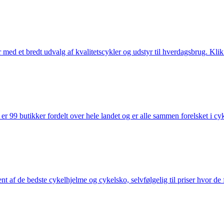
med et bredt udvalg af kvalitetscykler og udstyr til hverdagsbrug. Klik 
 99 butikker fordelt over hele landet og er alle sammen forelsket i cykl
nt af de bedste cykelhjelme og cykelsko, selvfølgelig til priser hvor de 