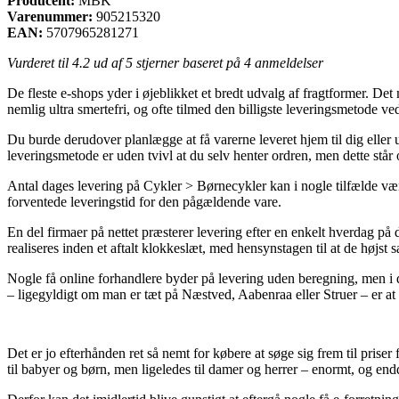
Producent:
MBK
Varenummer:
905215320
EAN:
5707965281271
Vurderet til
4.2
ud af 5 stjerner baseret på
4
anmeldelser
De fleste e-shops yder i øjeblikket et bredt udvalg af fragtformer. Det
nemlig ultra smertefri, og ofte tilmed den billigste leveringsmeto
Du burde derudover planlægge at få varerne leveret hjem til dig eller
leveringsmetode er uden tvivl at du selv henter ordren, men dette står o
Antal dages levering på Cykler > Børnecykler kan i nogle tilfælde vær
forventede leveringstid for den pågældende vare.
En del firmaer på nettet præsterer levering efter en enkelt hverda
realiseres inden et aftalt klokkeslæt, med hensynstagen til at de højst
Nogle få online forhandlere byder på levering uden beregning, men i de 
– ligegyldigt om man er tæt på Næstved, Aabenraa eller Struer – er at f
Det er jo efterhånden ret så nemt for købere at søge sig frem til prise
til babyer og børn, men ligeledes til damer og herrer – enormt, og end