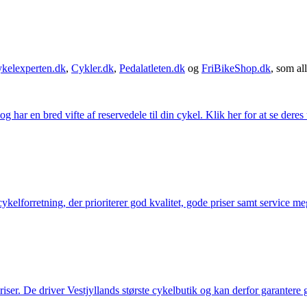
kelexperten.dk
,
Cykler.dk
,
Pedalatleten.dk
og
FriBikeShop.dk
, som all
g har en bred vifte af reservedele til din cykel. Klik her for at se deres
elforretning, der prioriterer god kvalitet, gode priser samt service mege
 priser. De driver Vestjyllands største cykelbutik og kan derfor garantere