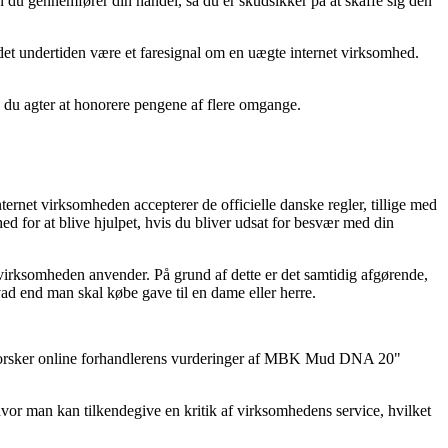
 du gennemfører din handel, så du er skudsikker på at skaffe sig den
r det undertiden være et faresignal om en uægte internet virksomhed.
is du agter at honorere pengene af flere omgange.
rnet virksomheden accepterer de officielle danske regler, tillige med
for at blive hjulpet, hvis du bliver udsat for besvær med din
 virksomheden anvender. På grund af dette er det samtidig afgørende,
d end man skal købe gave til en dame eller herre.
 udforsker online forhandlerens vurderinger af MBK Mud DNA 20"
hvor man kan tilkendegive en kritik af virksomhedens service, hvilket