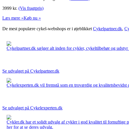
3999
kr.
(Vis fragtpris)
Læs mere »
Køb nu »
De mest populære cykel-webshops er i øjeblikket
Cykelpartner.dk
,
Cy
Cykelpartner.dk sælger alt inden for cykler, cykeltilbehør og udstyr o
Se udvalget på Cykelpartner.dk
Cykelexperten.dk vil fremstå som en troværdig og kvalitetsbevidst cyk
Se udvalget på Cykelexperten.dk
Cykler.dk har et solidt udvalg af cykler i god kvalitet til fornuftige
her for at se deres udvalg.