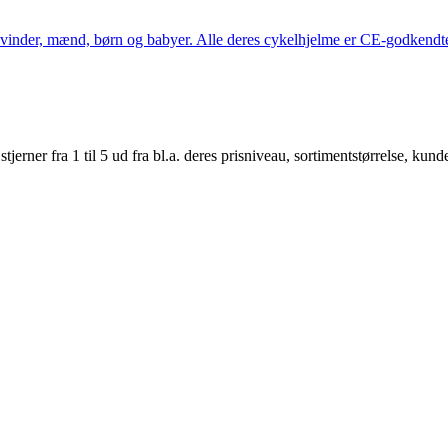
kvinder, mænd, børn og babyer. Alle deres cykelhjelme er CE-godkendte
er fra 1 til 5 ud fra bl.a. deres prisniveau, sortimentstørrelse, kunde