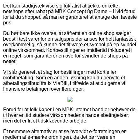
Det kan stadigvæk vise sig lukrativt at tjekke enkelte
netshops efter rabat på MBK Concept 8g Dame – Hvid forud
for at du shopper, så man er garanteret at antage den laveste
pris.
Du bør bare ikke overse, at såfremt en online shop sælger
bedst i test varer for en salgspris der anses for helt fantastisk
overkommelig, så kunne det tit være et symbol på en svindel
online virksomhed. Kortbestillinger er imidlertid inkluderet i
en regel, som garanterer en overfor svindlende shops på
nettet.
Vi slår generelt et slag for bestillinger med kort eller
mobilbetaling. Som en anden løsning kan du benytte et
afbetalingstilbud fra fx ViaBill, i tilfælde af at du gerne vil
finansiere betalingen over flere uger.
Forud for at folk køber i en MBK internet handler behøver de
til hver en tid studere virksomhedens handelsbetingelser,
men det er tit et tidskrævende arbejde.
Et nemmere alternativ er at se hvorvidt e-forretningen er
medlem af e-mærke ordningen, da det bør være en