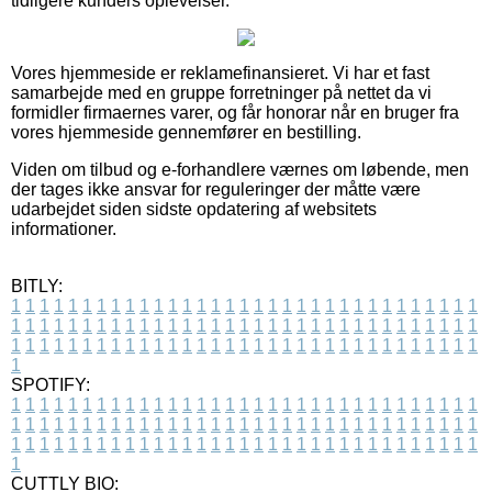
tidligere kunders oplevelser.
Vores hjemmeside er reklamefinansieret. Vi har et fast
samarbejde med en gruppe forretninger på nettet da vi
formidler firmaernes varer, og får honorar når en bruger fra
vores hjemmeside gennemfører en bestilling.
Viden om tilbud og e-forhandlere værnes om løbende, men
der tages ikke ansvar for reguleringer der måtte være
udarbejdet siden sidste opdatering af websitets
informationer.
BITLY:
1
1
1
1
1
1
1
1
1
1
1
1
1
1
1
1
1
1
1
1
1
1
1
1
1
1
1
1
1
1
1
1
1
1
1
1
1
1
1
1
1
1
1
1
1
1
1
1
1
1
1
1
1
1
1
1
1
1
1
1
1
1
1
1
1
1
1
1
1
1
1
1
1
1
1
1
1
1
1
1
1
1
1
1
1
1
1
1
1
1
1
1
1
1
1
1
1
1
1
1
SPOTIFY:
1
1
1
1
1
1
1
1
1
1
1
1
1
1
1
1
1
1
1
1
1
1
1
1
1
1
1
1
1
1
1
1
1
1
1
1
1
1
1
1
1
1
1
1
1
1
1
1
1
1
1
1
1
1
1
1
1
1
1
1
1
1
1
1
1
1
1
1
1
1
1
1
1
1
1
1
1
1
1
1
1
1
1
1
1
1
1
1
1
1
1
1
1
1
1
1
1
1
1
1
CUTTLY BIO: