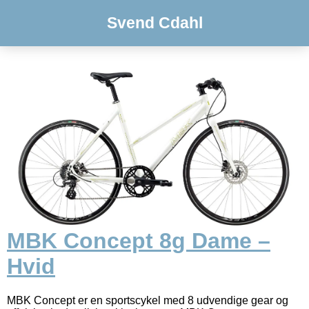
Svend Cdahl
MBK Concept 8g Dame –
Hvid
MBK Concept er en sportscykel med 8 udvendige gear og