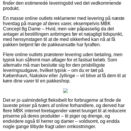
finder den estimerede leveringstid ved det vedkommende
produkt.
En masse online outlets reklamerer med levering på næste
hverdag på mange af deres varer, eksempelvis MBK
Concept 8g Dame – Hvid, men vær påpasselig da det
antager at bestillingen anbringes før et nøjagtigt tidspunkt,
med hensynstagen til at de med sikkerhed kan nå at få
pakken betjent før de pakkeansatte har fyraften.
Flere online outlets præsterer levering uden betaling, men
typisk kun såfremt man aftager for et fastsat beløb. Som
alternativ må man beslutte sig for den prisbilligste
leveringsudgave, hvilket typisk – om du er tæt på
København, Nakskov eller Jyllinge – vil blive at få dem til at
køre dine varer til en pakkeshop.
Det er jo ualmindeligt fleksibelt for forbrugerne at finde de
laveste priser på tværs af online forhandlere, og derved har
flere MBK internet foretagender været tvunget til at reducere
priserne på deres produkter – til piger og drenge, og
endvidere også til herrer og damer – voldsomt, og endda
nogle gange tilbyde fragt uden omkostninger.