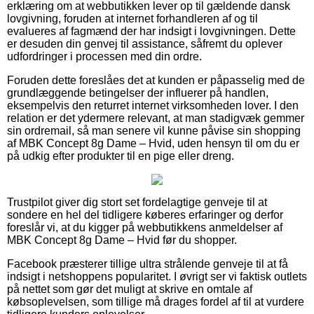
erklæring om at webbutikken lever op til gældende dansk
lovgivning, foruden at internet forhandleren af og til
evalueres af fagmænd der har indsigt i lovgivningen. Dette
er desuden din genvej til assistance, såfremt du oplever
udfordringer i processen med din ordre.
Foruden dette foreslåes det at kunden er påpasselig med de
grundlæggende betingelser der influerer på handlen,
eksempelvis den returret internet virksomheden lover. I den
relation er det ydermere relevant, at man stadigvæk gemmer
sin ordremail, så man senere vil kunne påvise sin shopping
af MBK Concept 8g Dame – Hvid, uden hensyn til om du er
på udkig efter produkter til en pige eller dreng.
Trustpilot giver dig stort set fordelagtige genveje til at
sondere en hel del tidligere køberes erfaringer og derfor
foreslår vi, at du kigger på webbutikkens anmeldelser af
MBK Concept 8g Dame – Hvid før du shopper.
Facebook præsterer tillige ultra strålende genveje til at få
indsigt i netshoppens popularitet. I øvrigt ser vi faktisk outlets
på nettet som gør det muligt at skrive en omtale af
købsoplevelsen, som tillige må drages fordel af til at vurdere