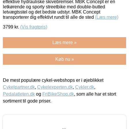
effektive hydrauliske skivebremser. MBK Concept er en
letkørende og sporty streetbike med double-butted
letvægtsstel og det bedste udstyr. MBK Concept
transporterer dig effektivt rundt til alle de sted
(Læs mere)
3799
kr.
(Vis fragtpris)
Læs mere »
Køb nu »
De mest populære cykel-webshops er i øjeblikket
Cykelpartner.dk
,
Cykelexperten.dk
,
Cykler.dk
,
Pedalatleten.dk
og
FriBikeShop.dk
, som alle har et stort
sortiment til gode priser.