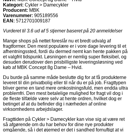
Kategori:
Cykler > Damecykler
Producent:
MBK
Varenummer:
905189556
EAN:
5712701009187
Vurderet til
3.6
ud af 5 stjerner baseret på
20
anmeldelser
Mange shops på nettet foreslår nu et bredt udvalg af
fragtformer. Den mest populære er i vore dage levering til et
afhentningssted, fordi du dermed nemt kan hente pakken på
et valgfrit tidspunkt. Løsningen er nemlig super fleksibel, og
desuden derudover den prisbilligste leveringsløsning ved
køb af MBK Concept 8g Dame – Hvid.
Du burde på samme måde beslutte dig for at få produkterne
leveret til din privatbolig eller til når du er på job. Fragttypen
bliver gerne en tand mere omkostningsfuld, men endda ultra
problemfri. Den mest betalelige mulighed for fragt vil dog i
de fleste tilfælde være selv at hente ordren, hvilket dog er
betinget af at du befinder dig i nærheden af online
virksomhedens arbejdslager.
Fragttiden på Cykler > Damecykler kan vise sig at være ret
så afgørende om du har behov for dine nye produkter
omgående, så i det øjemed er det i sandhed fornuftigt at vi