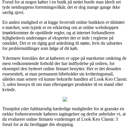
Forud for at nogen køber i en butik på nettet burde man ideelt set
tyde netshoppens forretningsvilkår, det er dog mange gange ikke
særlig sjovt.
En anden mulighed er at kigge hvorvidt online butikken er tilsluttet
e-mærket, som typisk er en erklæring om at online webshoppen
imødekommer de opstillede regler, og at internet forhandleren
lejlighedsvis undersøges af eksperter der er inde i reglerne på
området. Det er en rigtig god anledning til støtte, hvis du udsættes
for problemstillinger som følge af dit køb.
Ydermere foreslåes det at køberen er oppe på mærkerne omkring de
mest vedkommende forhold der har indflydelse på ordren, for
eksempel den bytteret online firmaet benytter. Her er det desuden
essesentielt, at man permanent bibeholder sin kvitteringsmail,
således man senere vil kunne bekræfte handlen af Look Keo Classic
3, uden hensyn til om man efterspørger produkter til en mand eller
kvinde.
Trustpilot yder fuldstændig hæderlige muligheder for at granske en
række forhenværende køberes iagttagelser og derfor anbefaler vi, at
du evaluerer online firmaets vurderinger af Look Keo Classic 3
forud for at du færdiggør din shopping.