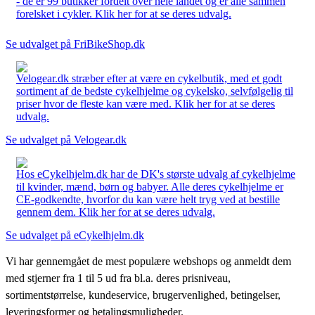
- de er 99 butikker fordelt over hele landet og er alle sammen
forelsket i cykler. Klik her for at se deres udvalg.
Se udvalget på FriBikeShop.dk
Velogear.dk stræber efter at være en cykelbutik, med et godt
sortiment af de bedste cykelhjelme og cykelsko, selvfølgelig til
priser hvor de fleste kan være med. Klik her for at se deres
udvalg.
Se udvalget på Velogear.dk
Hos eCykelhjelm.dk har de DK's største udvalg af cykelhjelme
til kvinder, mænd, børn og babyer. Alle deres cykelhjelme er
CE-godkendte, hvorfor du kan være helt tryg ved at bestille
gennem dem. Klik her for at se deres udvalg.
Se udvalget på eCykelhjelm.dk
Vi har gennemgået de mest populære webshops og anmeldt dem
med stjerner fra 1 til 5 ud fra bl.a. deres prisniveau,
sortimentstørrelse, kundeservice, brugervenlighed, betingelser,
leveringsformer og betalingsmuligheder.