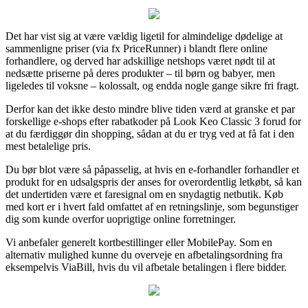
Det har vist sig at være vældig ligetil for almindelige dødelige at
sammenligne priser (via fx PriceRunner) i blandt flere online
forhandlere, og derved har adskillige netshops været nødt til at
nedsætte priserne på deres produkter – til børn og babyer, men
ligeledes til voksne – kolossalt, og endda nogle gange sikre fri fragt.
Derfor kan det ikke desto mindre blive tiden værd at granske et par
forskellige e-shops efter rabatkoder på Look Keo Classic 3 forud for
at du færdiggør din shopping, sådan at du er tryg ved at få fat i den
mest betalelige pris.
Du bør blot være så påpasselig, at hvis en e-forhandler forhandler et
produkt for en udsalgspris der anses for overordentlig letkøbt, så kan
det undertiden være et faresignal om en snydagtig netbutik. Køb
med kort er i hvert fald omfattet af en retningslinje, som begunstiger
dig som kunde overfor uoprigtige online forretninger.
Vi anbefaler generelt kortbestillinger eller MobilePay. Som en
alternativ mulighed kunne du overveje en afbetalingsordning fra
eksempelvis ViaBill, hvis du vil afbetale betalingen i flere bidder.