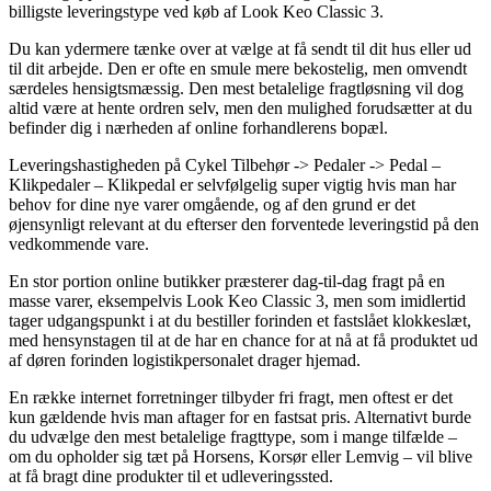
billigste leveringstype ved køb af Look Keo Classic 3.
Du kan ydermere tænke over at vælge at få sendt til dit hus eller ud
til dit arbejde. Den er ofte en smule mere bekostelig, men omvendt
særdeles hensigtsmæssig. Den mest betalelige fragtløsning vil dog
altid være at hente ordren selv, men den mulighed forudsætter at du
befinder dig i nærheden af online forhandlerens bopæl.
Leveringshastigheden på Cykel Tilbehør -> Pedaler -> Pedal –
Klikpedaler – Klikpedal er selvfølgelig super vigtig hvis man har
behov for dine nye varer omgående, og af den grund er det
øjensynligt relevant at du efterser den forventede leveringstid på den
vedkommende vare.
En stor portion online butikker præsterer dag-til-dag fragt på en
masse varer, eksempelvis Look Keo Classic 3, men som imidlertid
tager udgangspunkt i at du bestiller forinden et fastslået klokkeslæt,
med hensynstagen til at de har en chance for at nå at få produktet ud
af døren forinden logistikpersonalet drager hjemad.
En række internet forretninger tilbyder fri fragt, men oftest er det
kun gældende hvis man aftager for en fastsat pris. Alternativt burde
du udvælge den mest betalelige fragttype, som i mange tilfælde –
om du opholder sig tæt på Horsens, Korsør eller Lemvig – vil blive
at få bragt dine produkter til et udleveringssted.