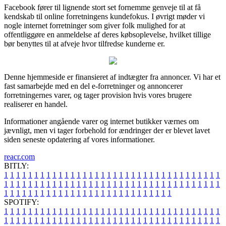
Facebook fører til lignende stort set fornemme genveje til at få
kendskab til online forretningens kundefokus. I øvrigt møder vi
nogle internet forretninger som giver folk mulighed for at
offentliggøre en anmeldelse af deres købsoplevelse, hvilket tillige
bør benyttes til at afveje hvor tilfredse kunderne er.
Denne hjemmeside er finansieret af indtægter fra annoncer. Vi har et
fast samarbejde med en del e-forretninger og annoncerer
forretningernes varer, og tager provision hvis vores brugere
realiserer en handel.
Informationer angående varer og internet butikker værnes om
jævnligt, men vi tager forbehold for ændringer der er blevet lavet
siden seneste opdatering af vores informationer.
reacr.com
BITLY:
1
1
1
1
1
1
1
1
1
1
1
1
1
1
1
1
1
1
1
1
1
1
1
1
1
1
1
1
1
1
1
1
1
1
1
1
1
1
1
1
1
1
1
1
1
1
1
1
1
1
1
1
1
1
1
1
1
1
1
1
1
1
1
1
1
1
1
1
1
1
1
1
1
1
1
1
1
1
1
1
1
1
1
1
1
1
1
1
1
1
1
1
1
1
1
1
1
1
1
1
SPOTIFY:
1
1
1
1
1
1
1
1
1
1
1
1
1
1
1
1
1
1
1
1
1
1
1
1
1
1
1
1
1
1
1
1
1
1
1
1
1
1
1
1
1
1
1
1
1
1
1
1
1
1
1
1
1
1
1
1
1
1
1
1
1
1
1
1
1
1
1
1
1
1
1
1