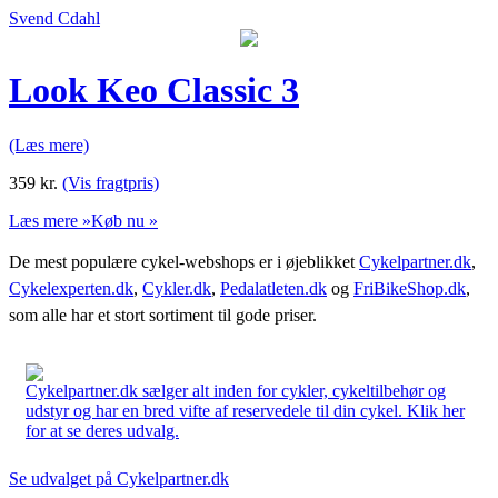
Svend Cdahl
Look Keo Classic 3
(Læs mere)
359
kr.
(Vis fragtpris)
Læs mere »
Køb nu »
De mest populære cykel-webshops er i øjeblikket
Cykelpartner.dk
,
Cykelexperten.dk
,
Cykler.dk
,
Pedalatleten.dk
og
FriBikeShop.dk
,
som alle har et stort sortiment til gode priser.
Cykelpartner.dk sælger alt inden for cykler, cykeltilbehør og
udstyr og har en bred vifte af reservedele til din cykel. Klik her
for at se deres udvalg.
Se udvalget på Cykelpartner.dk