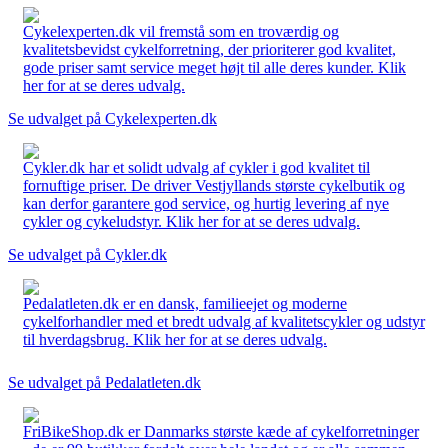
Cykelexperten.dk vil fremstå som en troværdig og
kvalitetsbevidst cykelforretning, der prioriterer god kvalitet,
gode priser samt service meget højt til alle deres kunder. Klik
her for at se deres udvalg.
Se udvalget på Cykelexperten.dk
Cykler.dk har et solidt udvalg af cykler i god kvalitet til
fornuftige priser. De driver Vestjyllands største cykelbutik og
kan derfor garantere god service, og hurtig levering af nye
cykler og cykeludstyr. Klik her for at se deres udvalg.
Se udvalget på Cykler.dk
Pedalatleten.dk er en dansk, familieejet og moderne
cykelforhandler med et bredt udvalg af kvalitetscykler og udstyr
til hverdagsbrug. Klik her for at se deres udvalg.
Se udvalget på Pedalatleten.dk
FriBikeShop.dk er Danmarks største kæde af cykelforretninger