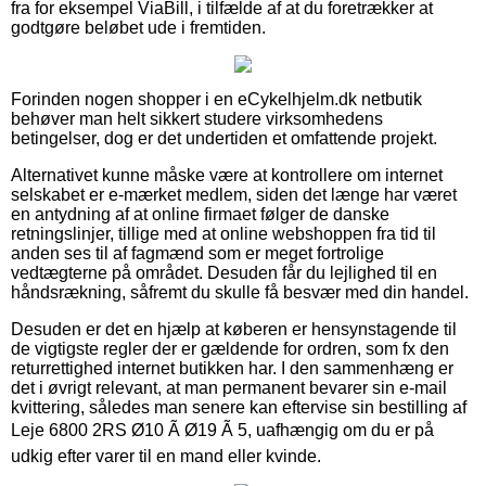
fra for eksempel ViaBill, i tilfælde af at du foretrækker at
godtgøre beløbet ude i fremtiden.
Forinden nogen shopper i en eCykelhjelm.dk netbutik
behøver man helt sikkert studere virksomhedens
betingelser, dog er det undertiden et omfattende projekt.
Alternativet kunne måske være at kontrollere om internet
selskabet er e-mærket medlem, siden det længe har været
en antydning af at online firmaet følger de danske
retningslinjer, tillige med at online webshoppen fra tid til
anden ses til af fagmænd som er meget fortrolige
vedtægterne på området. Desuden får du lejlighed til en
håndsrækning, såfremt du skulle få besvær med din handel.
Desuden er det en hjælp at køberen er hensynstagende til
de vigtigste regler der er gældende for ordren, som fx den
returrettighed internet butikken har. I den sammenhæng er
det i øvrigt relevant, at man permanent bevarer sin e-mail
kvittering, således man senere kan eftervise sin bestilling af
Leje 6800 2RS Ø10 Ã Ø19 Ã 5, uafhængig om du er på
udkig efter varer til en mand eller kvinde.