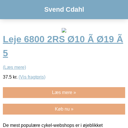
Svend Cdahl
Leje 6800 2RS Ø10 Ã Ø19 Ã
5
(Læs mere)
37.5
kr.
(Vis fragtpris)
Læs mere »
Køb nu »
De mest populære cykel-webshops er i øjeblikket