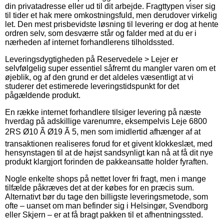
din privatadresse eller ud til dit arbejde. Fragttypen viser sig
til tider et hak mere omkostningsfuld, men derudover virkelig
let. Den mest prisbevidste løsning til levering er dog at hente
ordren selv, som desværre står og falder med at du er i
nærheden af internet forhandlerens tilholdssted.
Leveringsdygtigheden på Reservedele > Lejer er
selvfølgelig super essentiel såfremt du mangler varen om et
øjeblik, og af den grund er det aldeles væsentligt at vi
studerer det estimerede leveringstidspunkt for det
pågældende produkt.
En række internet forhandlere tilsiger levering på næste
hverdag på adskillige varenumre, eksempelvis Leje 6800
2RS Ø10 Ã Ø19 Ã 5, men som imidlertid afhænger af at
transaktionen realiseres forud for et givent klokkeslæt, med
hensynstagen til at de højst sandsynligt kan nå at få dit nye
produkt klargjort forinden de pakkeansatte holder fyraften.
Nogle enkelte shops på nettet lover fri fragt, men i mange
tilfælde påkræves det at der købes for en præcis sum.
Alternativt bør du tage den billigste leveringsmetode, som
ofte – uanset om man befinder sig i Helsingør, Svendborg
eller Skjern – er at få bragt pakken til et afhentningssted.