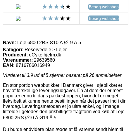
Besøg webshop
Besøg webshop
Navn:
Leje 6800 2RS Ø10 Ã Ø19 Ã 5
Kategori:
Reservedele > Lejer
Producent:
eCykelhjelm.dk
Varenummer:
29639560
EAN:
8716706016949
Vurderet til
3.9
ud af 5 stjerner baseret på
26
anmeldelser
En stor portion webbutikker i Danmark giver i øjeblikket et
hav af forskellige leveringsudgaver. En af dem der er mest
populær er nu til dags pakkeshoppen, hvor det er meget
fleksibelt at kunne hente bestillingen når det passer ind i din
hverdag. Leveringsmetoden er jo ultra enkel, og i mange
tilfælde ligeledes den prisbilligste fragtform ved køb af Leje
6800 2RS Ø10 Ã Ø19 Ã 5.
Du burde endvidere planlægge at få varerne sendt hjem til