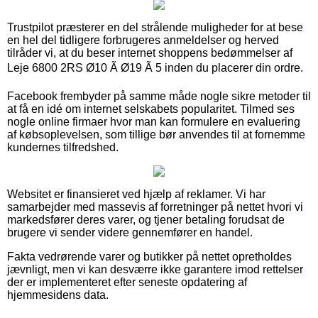
Trustpilot præsterer en del strålende muligheder for at bese
en hel del tidligere forbrugeres anmeldelser og herved
tilråder vi, at du beser internet shoppens bedømmelser af
Leje 6800 2RS Ø10 Ã Ø19 Ã 5 inden du placerer din ordre.
Facebook frembyder på samme måde nogle sikre metoder til
at få en idé om internet selskabets popularitet. Tilmed ses
nogle online firmaer hvor man kan formulere en evaluering
af købsoplevelsen, som tillige bør anvendes til at fornemme
kundernes tilfredshed.
Websitet er finansieret ved hjælp af reklamer. Vi har
samarbejder med massevis af forretninger på nettet hvori vi
markedsfører deres varer, og tjener betaling forudsat de
brugere vi sender videre gennemfører en handel.
Fakta vedrørende varer og butikker på nettet opretholdes
jævnligt, men vi kan desværre ikke garantere imod rettelser
der er implementeret efter seneste opdatering af
hjemmesidens data.