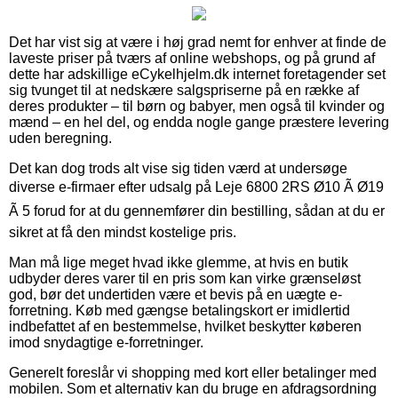
Det har vist sig at være i høj grad nemt for enhver at finde de
laveste priser på tværs af online webshops, og på grund af
dette har adskillige eCykelhjelm.dk internet foretagender set
sig tvunget til at nedskære salgspriserne på en række af
deres produkter – til børn og babyer, men også til kvinder og
mænd – en hel del, og endda nogle gange præstere levering
uden beregning.
Det kan dog trods alt vise sig tiden værd at undersøge
diverse e-firmaer efter udsalg på Leje 6800 2RS Ø10 Ã Ø19
Ã 5 forud for at du gennemfører din bestilling, sådan at du er
sikret at få den mindst kostelige pris.
Man må lige meget hvad ikke glemme, at hvis en butik
udbyder deres varer til en pris som kan virke grænseløst
god, bør det undertiden være et bevis på en uægte e-
forretning. Køb med gængse betalingskort er imidlertid
indbefattet af en bestemmelse, hvilket beskytter køberen
imod snydagtige e-forretninger.
Generelt foreslår vi shopping med kort eller betalinger med
mobilen. Som et alternativ kan du bruge en afdragsordning