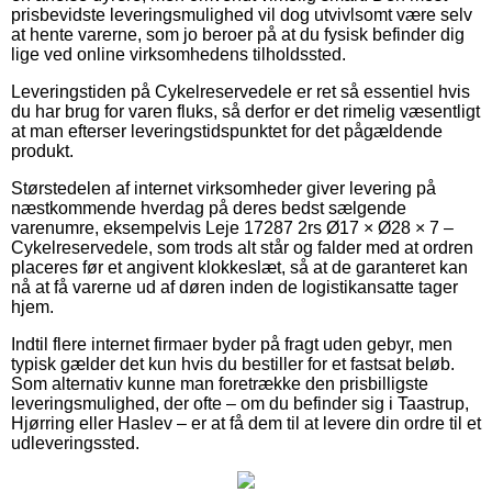
prisbevidste leveringsmulighed vil dog utvivlsomt være selv
at hente varerne, som jo beroer på at du fysisk befinder dig
lige ved online virksomhedens tilholdssted.
Leveringstiden på Cykelreservedele er ret så essentiel hvis
du har brug for varen fluks, så derfor er det rimelig væsentligt
at man efterser leveringstidspunktet for det pågældende
produkt.
Størstedelen af internet virksomheder giver levering på
næstkommende hverdag på deres bedst sælgende
varenumre, eksempelvis Leje 17287 2rs Ø17 × Ø28 × 7 –
Cykelreservedele, som trods alt står og falder med at ordren
placeres før et angivent klokkeslæt, så at de garanteret kan
nå at få varerne ud af døren inden de logistikansatte tager
hjem.
Indtil flere internet firmaer byder på fragt uden gebyr, men
typisk gælder det kun hvis du bestiller for et fastsat beløb.
Som alternativ kunne man foretrække den prisbilligste
leveringsmulighed, der ofte – om du befinder sig i Taastrup,
Hjørring eller Haslev – er at få dem til at levere din ordre til et
udleveringssted.