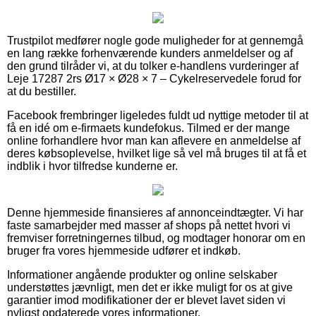
Trustpilot medfører nogle gode muligheder for at gennemgå
en lang række forhenværende kunders anmeldelser og af
den grund tilråder vi, at du tolker e-handlens vurderinger af
Leje 17287 2rs Ø17 × Ø28 × 7 – Cykelreservedele forud for
at du bestiller.
Facebook frembringer ligeledes fuldt ud nyttige metoder til at
få en idé om e-firmaets kundefokus. Tilmed er der mange
online forhandlere hvor man kan aflevere en anmeldelse af
deres købsoplevelse, hvilket lige så vel må bruges til at få et
indblik i hvor tilfredse kunderne er.
Denne hjemmeside finansieres af annonceindtægter. Vi har
faste samarbejder med masser af shops på nettet hvori vi
fremviser forretningernes tilbud, og modtager honorar om en
bruger fra vores hjemmeside udfører et indkøb.
Informationer angående produkter og online selskaber
understøttes jævnligt, men det er ikke muligt for os at give
garantier imod modifikationer der er blevet lavet siden vi
nyligst opdaterede vores informationer.