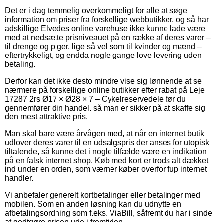
Det er i dag temmelig overkommeligt for alle at søge
information om priser fra forskellige webbutikker, og så har
adskillige Elvedes online varehuse ikke kunne lade være
med at nedsætte prisniveauet på en række af deres varer –
til drenge og piger, lige så vel som til kvinder og mænd –
eftertrykkeligt, og endda nogle gange love levering uden
betaling.
Derfor kan det ikke desto mindre vise sig lønnende at se
nærmere på forskellige online butikker efter rabat på Leje
17287 2rs Ø17 × Ø28 × 7 – Cykelreservedele før du
gennemfører din handel, så man er sikker på at skaffe sig
den mest attraktive pris.
Man skal bare være årvågen med, at når en internet butik
udlover deres varer til en udsalgspris der anses for utopisk
tiltalende, så kunne det i nogle tilfælde være en indikation
på en falsk internet shop. Køb med kort er trods alt dækket
ind under en orden, som værner køber overfor fup internet
handler.
Vi anbefaler generelt kortbetalinger eller betalinger med
mobilen. Som en anden løsning kan du udnytte en
afbetalingsordning som f.eks. ViaBill, såfremt du har i sinde
at godtgøre prisen ude i fremtiden.