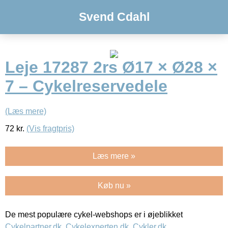
Svend Cdahl
Leje 17287 2rs Ø17 × Ø28 ×
7 – Cykelreservedele
(Læs mere)
72
kr.
(Vis fragtpris)
Læs mere »
Køb nu »
De mest populære cykel-webshops er i øjeblikket
Cykelpartner.dk
,
Cykelexperten.dk
,
Cykler.dk
,