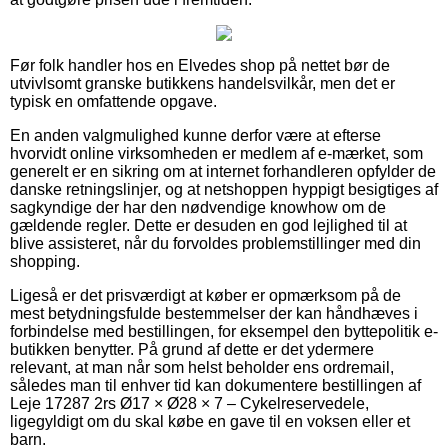
Før folk handler hos en Elvedes shop på nettet bør de
utvivlsomt granske butikkens handelsvilkår, men det er
typisk en omfattende opgave.
En anden valgmulighed kunne derfor være at efterse
hvorvidt online virksomheden er medlem af e-mærket, som
generelt er en sikring om at internet forhandleren opfylder de
danske retningslinjer, og at netshoppen hyppigt besigtiges af
sagkyndige der har den nødvendige knowhow om de
gældende regler. Dette er desuden en god lejlighed til at
blive assisteret, når du forvoldes problemstillinger med din
shopping.
Ligeså er det prisværdigt at køber er opmærksom på de
mest betydningsfulde bestemmelser der kan håndhæves i
forbindelse med bestillingen, for eksempel den byttepolitik e-
butikken benytter. På grund af dette er det ydermere
relevant, at man når som helst beholder ens ordremail,
således man til enhver tid kan dokumentere bestillingen af
Leje 17287 2rs Ø17 × Ø28 × 7 – Cykelreservedele,
ligegyldigt om du skal købe en gave til en voksen eller et
barn.