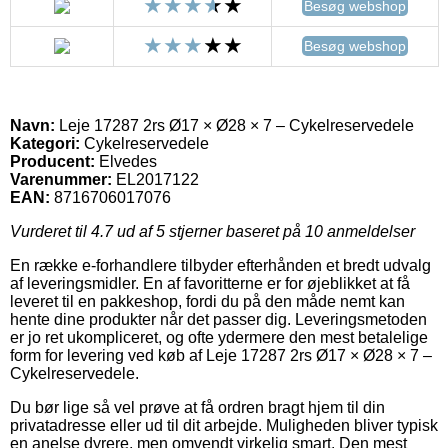
Besøg webshop
Besøg webshop
Navn:
Leje 17287 2rs Ø17 × Ø28 × 7 – Cykelreservedele
Kategori:
Cykelreservedele
Producent:
Elvedes
Varenummer:
EL2017122
EAN:
8716706017076
Vurderet til
4.7
ud af 5 stjerner baseret på
10
anmeldelser
En række e-forhandlere tilbyder efterhånden et bredt udvalg
af leveringsmidler. En af favoritterne er for øjeblikket at få
leveret til en pakkeshop, fordi du på den måde nemt kan
hente dine produkter når det passer dig. Leveringsmetoden
er jo ret ukompliceret, og ofte ydermere den mest betalelige
form for levering ved køb af Leje 17287 2rs Ø17 × Ø28 × 7 –
Cykelreservedele.
Du bør lige så vel prøve at få ordren bragt hjem til din
privatadresse eller ud til dit arbejde. Muligheden bliver typisk
en anelse dyrere, men omvendt virkelig smart. Den mest