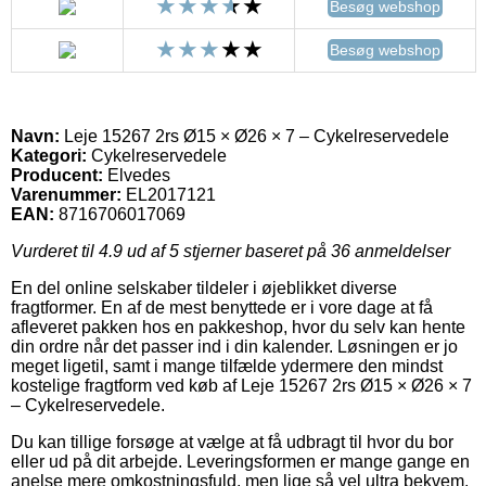
Besøg webshop
Besøg webshop
Navn:
Leje 15267 2rs Ø15 × Ø26 × 7 – Cykelreservedele
Kategori:
Cykelreservedele
Producent:
Elvedes
Varenummer:
EL2017121
EAN:
8716706017069
Vurderet til
4.9
ud af 5 stjerner baseret på
36
anmeldelser
En del online selskaber tildeler i øjeblikket diverse
fragtformer. En af de mest benyttede er i vore dage at få
afleveret pakken hos en pakkeshop, hvor du selv kan hente
din ordre når det passer ind i din kalender. Løsningen er jo
meget ligetil, samt i mange tilfælde ydermere den mindst
kostelige fragtform ved køb af Leje 15267 2rs Ø15 × Ø26 × 7
– Cykelreservedele.
Du kan tillige forsøge at vælge at få udbragt til hvor du bor
eller ud på dit arbejde. Leveringsformen er mange gange en
anelse mere omkostningsfuld, men lige så vel ultra bekvem.