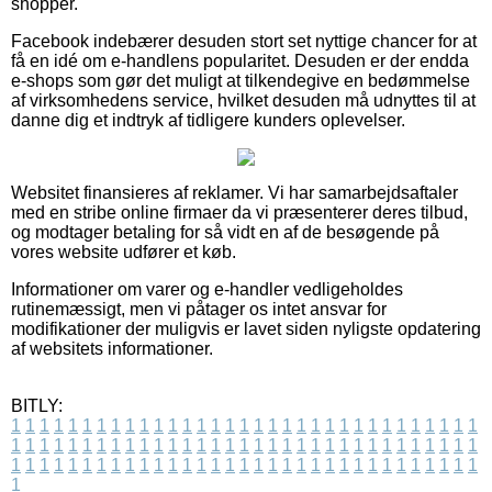
shopper.
Facebook indebærer desuden stort set nyttige chancer for at
få en idé om e-handlens popularitet. Desuden er der endda
e-shops som gør det muligt at tilkendegive en bedømmelse
af virksomhedens service, hvilket desuden må udnyttes til at
danne dig et indtryk af tidligere kunders oplevelser.
Websitet finansieres af reklamer. Vi har samarbejdsaftaler
med en stribe online firmaer da vi præsenterer deres tilbud,
og modtager betaling for så vidt en af de besøgende på
vores website udfører et køb.
Informationer om varer og e-handler vedligeholdes
rutinemæssigt, men vi påtager os intet ansvar for
modifikationer der muligvis er lavet siden nyligste opdatering
af websitets informationer.
BITLY:
1
1
1
1
1
1
1
1
1
1
1
1
1
1
1
1
1
1
1
1
1
1
1
1
1
1
1
1
1
1
1
1
1
1
1
1
1
1
1
1
1
1
1
1
1
1
1
1
1
1
1
1
1
1
1
1
1
1
1
1
1
1
1
1
1
1
1
1
1
1
1
1
1
1
1
1
1
1
1
1
1
1
1
1
1
1
1
1
1
1
1
1
1
1
1
1
1
1
1
1