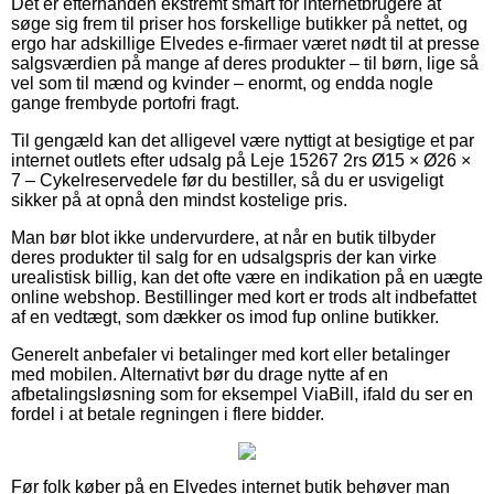
Det er efterhånden ekstremt smart for internetbrugere at
søge sig frem til priser hos forskellige butikker på nettet, og
ergo har adskillige Elvedes e-firmaer været nødt til at presse
salgsværdien på mange af deres produkter – til børn, lige så
vel som til mænd og kvinder – enormt, og endda nogle
gange frembyde portofri fragt.
Til gengæld kan det alligevel være nyttigt at besigtige et par
internet outlets efter udsalg på Leje 15267 2rs Ø15 × Ø26 ×
7 – Cykelreservedele før du bestiller, så du er usvigeligt
sikker på at opnå den mindst kostelige pris.
Man bør blot ikke undervurdere, at når en butik tilbyder
deres produkter til salg for en udsalgspris der kan virke
urealistisk billig, kan det ofte være en indikation på en uægte
online webshop. Bestillinger med kort er trods alt indbefattet
af en vedtægt, som dækker os imod fup online butikker.
Generelt anbefaler vi betalinger med kort eller betalinger
med mobilen. Alternativt bør du drage nytte af en
afbetalingsløsning som for eksempel ViaBill, ifald du ser en
fordel i at betale regningen i flere bidder.
Før folk køber på en Elvedes internet butik behøver man