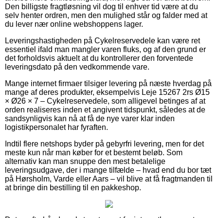
Den billigste fragtløsning vil dog til enhver tid være at du
selv henter ordren, men den mulighed står og falder med at
du lever nær online webshoppens lager.
Leveringshastigheden på Cykelreservedele kan være ret
essentiel ifald man mangler varen fluks, og af den grund er
det forholdsvis aktuelt at du kontrollerer den forventede
leveringsdato på den vedkommende vare.
Mange internet firmaer tilsiger levering på næste hverdag på
mange af deres produkter, eksempelvis Leje 15267 2rs Ø15
× Ø26 × 7 – Cykelreservedele, som alligevel betinges af at
orden realiseres inden et angivent tidspunkt, således at de
sandsynligvis kan nå at få de nye varer klar inden
logistikpersonalet har fyraften.
Indtil flere netshops byder på gebyrfri levering, men for det
meste kun når man køber for et bestemt beløb. Som
alternativ kan man snuppe den mest betalelige
leveringsudgave, der i mange tilfælde – hvad end du bor tæt
på Hørsholm, Varde eller Aars – vil blive at få fragtmanden til
at bringe din bestilling til en pakkeshop.