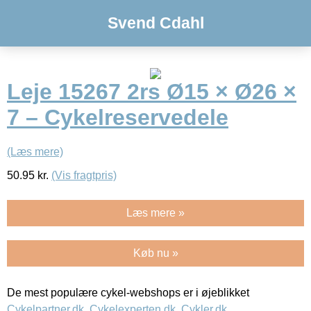
Svend Cdahl
Leje 15267 2rs Ø15 × Ø26 ×
7 – Cykelreservedele
(Læs mere)
50.95
kr.
(Vis fragtpris)
Læs mere »
Køb nu »
De mest populære cykel-webshops er i øjeblikket
Cykelpartner.dk
,
Cykelexperten.dk
,
Cykler.dk
,