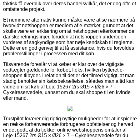
faktisk få overblik over deres handelsvilkår, det er dog ofte et
omfattende projekt.
Et nemmere alternativ kunne måske være at se nærmere på
hvorvidt netshoppen er medlem af e-mærket, grundet at det
skulle være en erklæring om at netshoppen efterkommer de
danske retningslinjer, foruden at netshoppen undertiden
vurderes af sagkyndige som har nøje kendskab til reglerne.
Dette er en god genvej til at få assistance, hvis du forvoldes
problemstillinger i processen med dit køb.
Tilsvarende foreslår vi at køber er klar over de vigtigste
vedtægter gældende for købet, f.eks. hvilken bytteret e-
shoppen tilbyder. I relation til det er det tilmed vigtigt, at man
stadig beholder sin købsbekræftelse, således man altid kan
vidne om sit køb af Leje 15267 2rs Ø15 × Ø26 × 7 –
Cykelreservedele, uanset om du skal shoppe til en kvinde
eller mand.
Trustpilot forærer dig rigtig nyttige muligheder for at inspicere
en række forhenværende forbrugeres opfattelser og herved
er det godt, at du tjekker online webshoppens omtaler af
Leje 15267 2rs Ø15 × Ø26 × 7 – Cykelreservedele før du