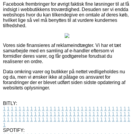
Facebook frembringer for øvrigt faktisk fine løsninger til at få
indsigt i webbutikkens troværdighed. Desuden ser vi endda
webshops hvor du kan tilkendegive en omtale af deres køb,
hvilket lige så vel må benyttes til at vurdere kundernes
tilfredshed.
Vores side finansieres af reklameindtægter. Vi har et tæt
samarbejde med en samling af e-handler eftersom vi
formidler deres varer, og får godtgørelse forudsat du
realiserer en ordre.
Data omkring varer og butikker på nettet vedligeholdes nu
og da, men vi ønsker ikke at påtage os ansvaret for
forandringer der er blevet udført siden sidste opdatering af
websitets oplysninger.
BITLY:
1
1
1
1
1
1
1
1
1
1
1
1
1
1
1
1
1
1
1
1
1
1
1
1
1
1
1
1
1
1
1
1
1
1
1
1
1
1
1
1
1
1
1
1
1
1
1
1
1
1
1
1
1
1
1
1
1
1
1
1
1
1
1
1
1
1
1
1
1
1
1
1
1
1
1
1
1
1
1
1
1
1
1
1
1
1
1
1
1
1
1
1
1
1
1
1
1
1
1
1
SPOTIFY: