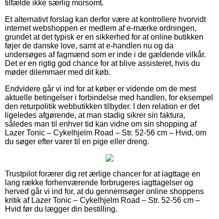
tilfælde ikke særlig morsomt.
Et alternativt forslag kan derfor være at kontrollere hvorvidt
internet webshoppen er medlem af e-mærke ordningen,
grundet at det typisk er en sikkerhed for at online butikken
føjer de danske love, samt at e-handlen nu og da
undersøges af fagmænd som er inde i de gældende vilkår.
Det er en rigtig god chance for at blive assisteret, hvis du
møder dilemmaer med dit køb.
Endvidere går vi ind for at køber er vidende om de mest
aktuelle betingelser i forbindelse med handlen, for eksempel
den returpolitik webbutikken tilbyder. I den relation er det
ligeledes afgørende, at man stadig sikrer sin faktura,
således man til enhver tid kan vidne om sin shopping af
Lazer Tonic – Cykelhjelm Road – Str. 52-56 cm – Hvid, om
du søger efter varer til en pige eller dreng.
Trustpilot forærer dig ret ærlige chancer for at iagttage en
lang række forhenværende forbrugeres iagttagelser og
herved går vi ind for, at du gennemsøger online shoppens
kritik af Lazer Tonic – Cykelhjelm Road – Str. 52-56 cm –
Hvid før du lægger din bestilling.