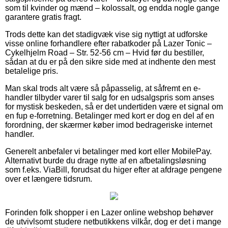
som til kvinder og mænd – kolossalt, og endda nogle gange
garantere gratis fragt.
Trods dette kan det stadigvæk vise sig nyttigt at udforske
visse online forhandlere efter rabatkoder på Lazer Tonic –
Cykelhjelm Road – Str. 52-56 cm – Hvid før du bestiller,
sådan at du er på den sikre side med at indhente den mest
betalelige pris.
Man skal trods alt være så påpasselig, at såfremt en e-
handler tilbyder varer til salg for en udsalgspris som anses
for mystisk beskeden, så er det undertiden være et signal om
en fup e-forretning. Betalinger med kort er dog en del af en
forordning, der skærmer køber imod bedrageriske internet
handler.
Generelt anbefaler vi betalinger med kort eller MobilePay.
Alternativt burde du drage nytte af en afbetalingsløsning
som f.eks. ViaBill, forudsat du higer efter at afdrage pengene
over et længere tidsrum.
Forinden folk shopper i en Lazer online webshop behøver
de utvivlsomt studere netbutikkens vilkår, dog er det i mange