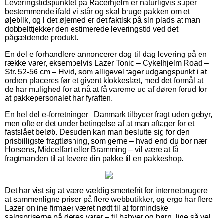
Leveringstidspunktet på Racerhjelm er naturligvis super
bestemmende ifald vi står og skal bruge pakken om et
øjeblik, og i det øjemed er det faktisk på sin plads at man
dobbelttjekker den estimerede leveringstid ved det
pågældende produkt.
En del e-forhandlere annoncerer dag-til-dag levering på en
række varer, eksempelvis Lazer Tonic – Cykelhjelm Road –
Str. 52-56 cm – Hvid, som alligevel tager udgangspunkt i at
ordren placeres før et givent klokkeslæt, med det formål at
de har mulighed for at nå at få varerne ud af døren forud for
at pakkepersonalet har fyraften.
En hel del e-forretninger i Danmark tilbyder fragt uden gebyr,
men ofte er det under betingelse af at man aftager for et
fastslået beløb. Desuden kan man beslutte sig for den
prisbilligste fragtløsning, som gerne – hvad end du bor nær
Horsens, Middelfart eller Bramming – vil være at få
fragtmanden til at levere din pakke til en pakkeshop.
Det har vist sig at være vældig smertefrit for internetbrugere
at sammenligne priser på flere webbutikker, og ergo har flere
Lazer online firmaer været nødt til at formindske
salgspriserne på deres varer – til babyer og børn, lige så vel