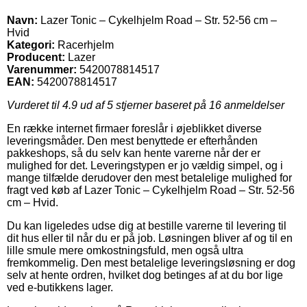
Navn:
Lazer Tonic – Cykelhjelm Road – Str. 52-56 cm –
Hvid
Kategori:
Racerhjelm
Producent:
Lazer
Varenummer:
5420078814517
EAN:
5420078814517
Vurderet til
4.9
ud af 5 stjerner baseret på
16
anmeldelser
En række internet firmaer foreslår i øjeblikket diverse
leveringsmåder. Den mest benyttede er efterhånden
pakkeshops, så du selv kan hente varerne når der er
mulighed for det. Leveringstypen er jo vældig simpel, og i
mange tilfælde derudover den mest betalelige mulighed for
fragt ved køb af Lazer Tonic – Cykelhjelm Road – Str. 52-56
cm – Hvid.
Du kan ligeledes udse dig at bestille varerne til levering til
dit hus eller til når du er på job. Løsningen bliver af og til en
lille smule mere omkostningsfuld, men også ultra
fremkommelig. Den mest betalelige leveringsløsning er dog
selv at hente ordren, hvilket dog betinges af at du bor lige
ved e-butikkens lager.