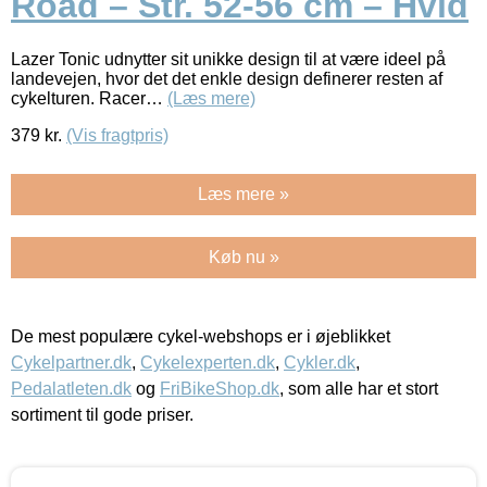
Road – Str. 52-56 cm – Hvid
Lazer Tonic udnytter sit unikke design til at være ideel på
landevejen, hvor det det enkle design definerer resten af
cykelturen. Racer…
(Læs mere)
379
kr.
(Vis fragtpris)
Læs mere »
Køb nu »
De mest populære cykel-webshops er i øjeblikket
Cykelpartner.dk
,
Cykelexperten.dk
,
Cykler.dk
,
Pedalatleten.dk
og
FriBikeShop.dk
, som alle har et stort
sortiment til gode priser.