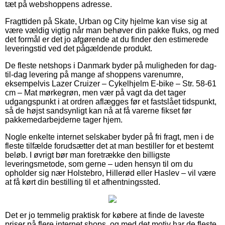
tæt på webshoppens adresse.
Fragttiden på Skate, Urban og City hjelme kan vise sig at
være vældig vigtig når man behøver din pakke fluks, og med
det formål er det jo afgørende at du finder den estimerede
leveringstid ved det pågældende produkt.
De fleste netshops i Danmark byder på muligheden for dag-
til-dag levering på mange af shoppens varenumre,
eksempelvis Lazer Cruizer – Cykelhjelm E-bike – Str. 58-61
cm – Mat mørkegrøn, men vær på vagt da det tager
udgangspunkt i at ordren aflægges før et fastslået tidspunkt,
så de højst sandsynligt kan nå at få varerne fikset før
pakkemedarbejderne tager hjem.
Nogle enkelte internet selskaber byder på fri fragt, men i de
fleste tilfælde forudsætter det at man bestiller for et bestemt
beløb. I øvrigt bør man foretrække den billigste
leveringsmetode, som gerne – uden hensyn til om du
opholder sig nær Holstebro, Hillerød eller Haslev – vil være
at få kørt din bestilling til et afhentningssted.
Det er jo temmelig praktisk for købere at finde de laveste
priser på flere internet shops, og med det motiv har de fleste