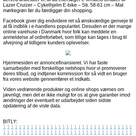
Lazer Cruizer – Cykelhjelm E-bike – Str. 58-61 cm – Mat
mørkegrøn før du færdiggør din shopping.
Facebook giver dig endvidere ret så ønskværdige genveje til
at få indblik i e-handlens popularitet. Desuden er der mange
online varehuse i Danmark hvor folk kan meddele en
anmeldelse af ordreforløbet, som tillige kan tages i brug til
afvejning af tidligere kunders oplevelser.
Hjemmesiden er annoncefinansieret. Vi har faste
samarbejder med forskellige netshops hvor vi promoverer
deres tilbud, og indtjener kommission for så vidt en bruger
fra vores website gennemfører et indkøb.
Viden vedrørende produkter og online shops værnes om
jævnligt, men det er ikke muligt for os at give garantier imod
ændringer der eventuelt er udarbejdet siden sidste
opdatering af de viste data.
BITLY:
1
1
1
1
1
1
1
1
1
1
1
1
1
1
1
1
1
1
1
1
1
1
1
1
1
1
1
1
1
1
1
1
1
1
1
1
1
1
1
1
1
1
1
1
1
1
1
1
1
1
1
1
1
1
1
1
1
1
1
1
1
1
1
1
1
1