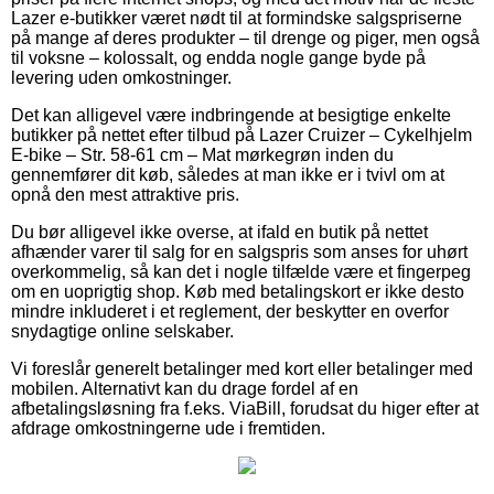
Lazer e-butikker været nødt til at formindske salgspriserne
på mange af deres produkter – til drenge og piger, men også
til voksne – kolossalt, og endda nogle gange byde på
levering uden omkostninger.
Det kan alligevel være indbringende at besigtige enkelte
butikker på nettet efter tilbud på Lazer Cruizer – Cykelhjelm
E-bike – Str. 58-61 cm – Mat mørkegrøn inden du
gennemfører dit køb, således at man ikke er i tvivl om at
opnå den mest attraktive pris.
Du bør alligevel ikke overse, at ifald en butik på nettet
afhænder varer til salg for en salgspris som anses for uhørt
overkommelig, så kan det i nogle tilfælde være et fingerpeg
om en uoprigtig shop. Køb med betalingskort er ikke desto
mindre inkluderet i et reglement, der beskytter en overfor
snydagtige online selskaber.
Vi foreslår generelt betalinger med kort eller betalinger med
mobilen. Alternativt kan du drage fordel af en
afbetalingsløsning fra f.eks. ViaBill, forudsat du higer efter at
afdrage omkostningerne ude i fremtiden.