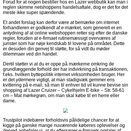
Forud for at nogen bestiller hos en Lazer webbutik kan man i
reglen skimme netshoppens handelsaftale, dog er det for det
meste ikke super spændende.
Et andet forslag kan derfor være at bemærke om internet
forhandleren er godkendt af e-mærket, som generelt er en
antydning af at online webshoppen retter sig efter de danske
regler, foruden at e-firmaet rutinemæssigt overværes af
jurister som har nøje kendskab til lovene på området. Dette
er desuden din genvej til støtte, for så vidt du møder
dilemmaer ved din handel.
Dertil støtter vi at du er oppe på mærkerne omkring de
grundlæggende forhold der har indvirkning på transaktionen,
f.eks. hvilken byttepolitik internet virksomheden bruger. Her
er det ydermere vigtigt, at man stadigvæk gemmer ens
kvittering på e-mail, så man til enhver tid vil kunne bevise sin
shopping af Lazer Cruizer – Cykelhjelm E-bike – Str. 58-61
cm – Mat mørkegrøn, om man skal købe til en herre eller
dame.
Trustpilot indebærer forholdsvis pålidelige chancer for at
kigge på ganske mange nuværende køberes oplevelser og
derved anbefaler vi, at du eftersøger e-firmaets omtaler af