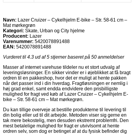
Navn:
Lazer Cruizer – Cykelhjelm E-bike – Str. 58-61 cm –
Mat mørkegrøn
Kategori:
Skate, Urban og City hjelme
Producent:
Lazer
Varenummer:
5420078891488
EAN:
5420078891488
Vurderet til
4.3
ud af 5 stjerner baseret på
50
anmeldelser
Masser af internet varehuse tildeler nu et stort udvalg af
leveringsløsninger. En sikker vinder er i øjeblikket at få bragt
ordren til en pakkeshop, hvor det er muligt at hente pakken
når det passer ind i din hverdag. Fragtløsningen er nemlig i
høj grad enkel, samt endda endvidere den prisbilligste
mulighed for fragt ved køb af Lazer Cruizer – Cykelhjelm E-
bike – Str. 58-61 cm – Mat mørkegrøn.
Du kan tillige overveje at bestille produkterne til levering til
din bolig eller ud til dit arbejde. Metoden viser sig gerne en
tak mere bekostelig, men desuden ekstremt problemfri. Den
mest betalelige mulighed for fragt er utvivlsomt at hente
ordren selv, som dog er betinget af at du fysisk befinder dig