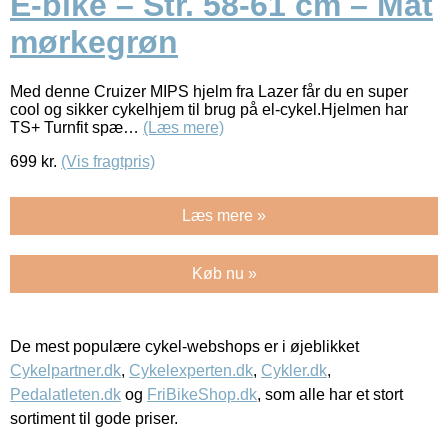
E-bike – Str. 58-61 cm – Mat
mørkegrøn
Med denne Cruizer MIPS hjelm fra Lazer får du en super
cool og sikker cykelhjem til brug på el-cykel.Hjelmen har
TS+ Turnfit spæ…
(Læs mere)
699
kr.
(Vis fragtpris)
Læs mere »
Køb nu »
De mest populære cykel-webshops er i øjeblikket
Cykelpartner.dk
,
Cykelexperten.dk
,
Cykler.dk
,
Pedalatleten.dk
og
FriBikeShop.dk
, som alle har et stort
sortiment til gode priser.