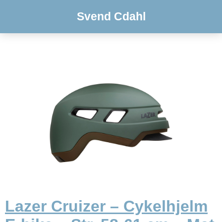
Svend Cdahl
Lazer Cruizer – Cykelhjelm